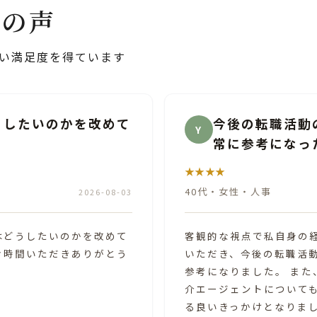
様の声
と高い満足度を得ています
向性を考えるうえで非
お話をしていく
K
★★★★★
30代
・
男性
・
マーケティン
2026-08-03
すごく丁寧かつ、親身に
強みについてアドバイスを
にありがとうございまし
向性を考えるうえで非常に
い不安がずっとありまし
まで接点のなかった人材紹
えが180度変わり、具体
介いただき、選択肢を広げ
すごく晴れました。
ありがとうございました。