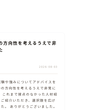
中で考えが180度変わった
学びが多
V
★★★★
グ
30代
・
女性
・
広告
2026-08-01
なって話を聞いてくださって本当
今後のキャリアッ
た！年齢的なことや経歴から、強
にアドバイスいた
たが、お話をしていく中でその考
がとうございまし
的な次のアクションが見えて心が