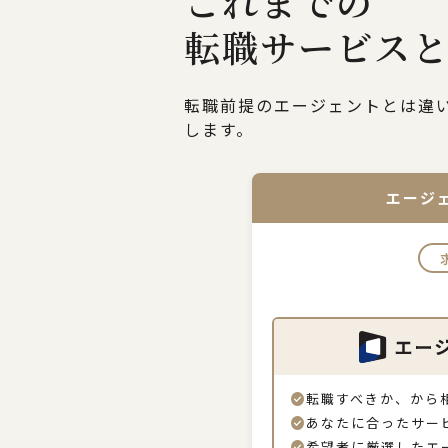
これまでの
転職サービス
転職前提のエージェントとは違
します。
エージ
check_circle
転職すべきか、から
check_circle
あなたに合ったサー
check_circle
希望者に厳選したエ