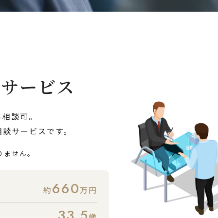
談サービス
ら相談可。
相談サービスです。
りません。
660
約
万円
33.5
歳