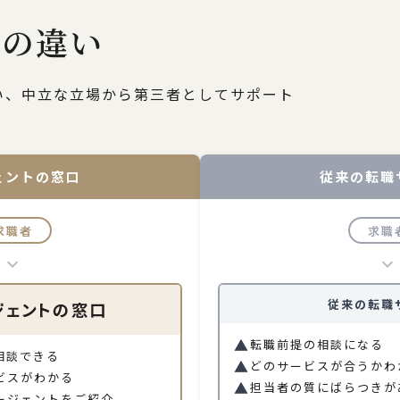
との違い
い、中立な立場から第三者としてサポート
ェントの窓口
従来の転職
求職者
求職
keyboard_arrow_down
keyboard_arrow_down
従来の転職
▲
転職前提の相談になる
相談できる
▲
どのサービスが合うかわ
ビスがわかる
▲
担当者の質にばらつきが
ージェントをご紹介