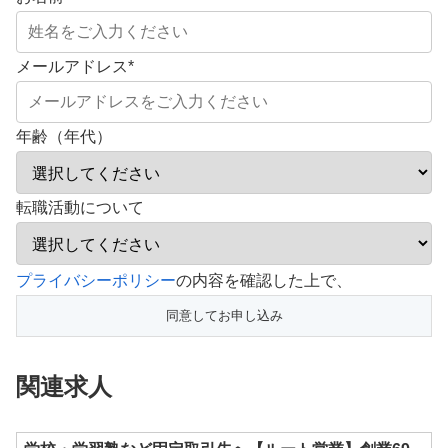
メールアドレス
*
年齢（年代）
転職活動について
こ
プライバシーポリシー
の内容を確認した上で、
の
フ
ィ
関連求人
ー
ル
ド