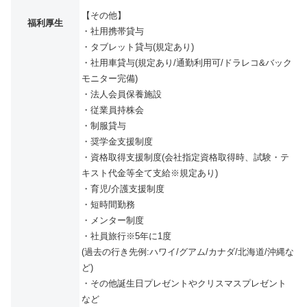
【その他】
福利厚生
・社用携帯貸与
・タブレット貸与(規定あり)
・社用車貸与(規定あり/通勤利用可/ドラレコ&バック
モニター完備)
・法人会員保養施設
・従業員持株会
・制服貸与
・奨学金支援制度
・資格取得支援制度(会社指定資格取得時、試験・テ
キスト代金等全て支給※規定あり)
・育児/介護支援制度
・短時間勤務
・メンター制度
・社員旅行※5年に1度
(過去の行き先例:ハワイ/グアム/カナダ/北海道/沖縄な
ど)
・その他誕生日プレゼントやクリスマスプレゼント
など