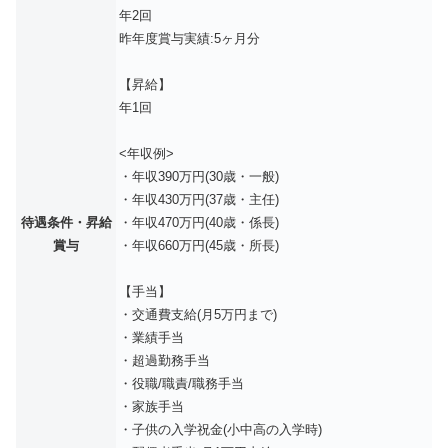
年2回
昨年度賞与実績:5ヶ月分
【昇給】
年1回
<年収例>
・年収390万円(30歳・一般)
・年収430万円(37歳・主任)
待遇条件・昇給
・年収470万円(40歳・係長)
賞与
・年収660万円(45歳・所長)
【手当】
・交通費支給(月5万円まで)
・業績手当
・超過勤務手当
・役職/職責/職務手当
・家族手当
・子供の入学祝金(小中高の入学時)