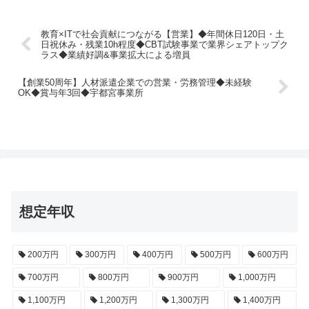
教育×ITで社会貢献につながる【営業】◆年間休日120日・土
日祝休み・残業10h程度◆CBT試験事業で業界シェアトップク
ラス◆業績好調&事業拡大による増員
【創業50周年】人材派遣企業での営業・労務管理◆未経験
OK◆賞与年3回◆宇都宮事業所
想定年収
200万円
300万円
400万円
500万円
600万円
700万円
800万円
900万円
1,000万円
1,100万円
1,200万円
1,300万円
1,400万円