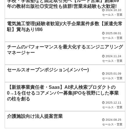
学校・学習塾など固定取引先へ【ルート営業】創業69
年の教材出版社◎安定性も抜群!営業未経験も大歓迎!
は
2024.10.10
セールス・営業
空
電気施工管理(経験者歓迎)/大手企業案件多数【派遣先常
の
駐】賞与あり!/86
ま
2025.08.01
セールス・営業
ま
チームのパフォーマンスを最大化するエンジニアリング
に
マネージャー
し
2024.11.24
セールス・営業
て
セールスオープンポジション(メンバー)
く
2025.01.09
セールス・営業
だ
【新規事業責任者・Saas】AI求人検索プロダクトの
さ
0→1を任せるコアメンバー募集|IPOを視野にした事業
い
の柱を創る
2025.12.11
。
セールス・営業
介護施設向け法人提案営業
2024.08.25
セールス・営業