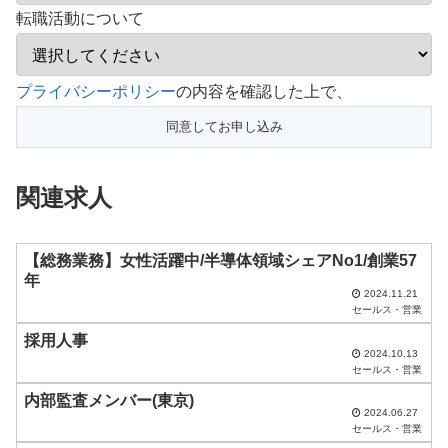
転職活動について
こ
プライバシーポリシー
の内容を確認した上で、
の
フ
ィ
関連求人
ー
ル
ド
【総務業務】女性活躍中/半導体領域シェアNo1/創業57
年
は
2024.11.21
セールス・営業
空
採用人事
の
2024.10.13
ま
セールス・営業
ま
内部監査メンバー(東京)
2024.06.27
に
セールス・営業