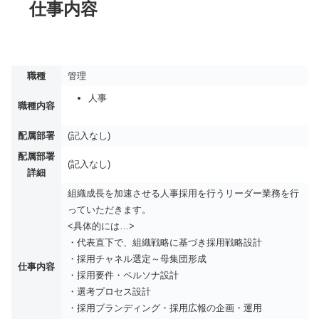
仕事内容
職種
管理
人事
職種内容
配属部署
(記入なし)
配属部署
(記入なし)
詳細
組織成長を加速させる人事採用を行うリーダー業務を行
っていただきます。
<具体的には…>
・代表直下で、組織戦略に基づき採用戦略設計
・採用チャネル選定～母集団形成
仕事内容
・採用要件・ペルソナ設計
・選考プロセス設計
・採用ブランディング・採用広報の企画・運用