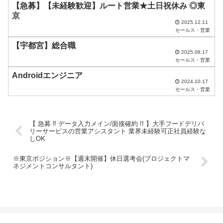
し
【急募】【未経験歓迎】ルート営業★土日祝休み ◎東
京
て
2025.12.11
く
セールス・営業
だ
【宇都宮】総合職
2025.08.17
さ
セールス・営業
い
Androidエンジニア
2024.10.17
。
セールス・営業
【 急募 ‼ データ入力メイン/面接確約 !! 】大手フードデリバ
リーサービスの営業アシスタント 業界未経験可正社員経験な
しOK
※東京ポジション※【週末開催】休日選考会(プロジェクトマ
ネジメントコンサルタント)