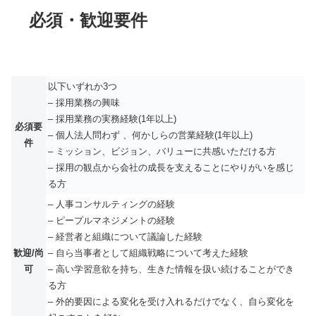
必須・歓迎要件
以下いずれか3つ
– 採用業務の興味
– 採用業務の実務経験(1年以上)
必須要
– 個人法人問わず 、何かしらの営業経験(1年以上)
件
– ミッション、ビジョン、バリューに共感いただける方
– 採用の観点から会社の成長を支えることにやりがいを感じ
る方
– 人事コンサルティングの経験
– ピープルマネジメントの経験
– 経営者と組織について議論した経験
歓迎/尚
– 自ら当事者として組織戦略について考えた経験
可
– 高い学習意欲を持ち、生きた情報を扱い続けることができ
る方
– 外的要因による変化を受け入れるだけでなく、自ら変化を