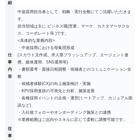
細
中途採用担当者として、戦略・実行全般にてご活躍いただきま
す。
担当領域は主に ビジネス職(営業、マーケ、カスタマーサクセ
ス、コーポレート等 )です。
<具体的な業務内容>
・中途採用における母集団形成
仕
(スカウト文作成、求人票ブラッシュアップ、エージェント連
事
携、媒体運用、SNS運用等)
内
・書類選考・面接日程調整・候補者とのコミュニケーション全
容
般
・候補者体験(CX)の向上施策検討・実施
・KPI/採用進捗の可視化と分析、施策改善
・各種採用イベントの企画・運営(ミートアップ、カジュアル面
談など)
・入社後フォローやオンボーディング施策との連携
※業務範囲はご志向やスキルに応じて柔軟に調整可能です。
従
事