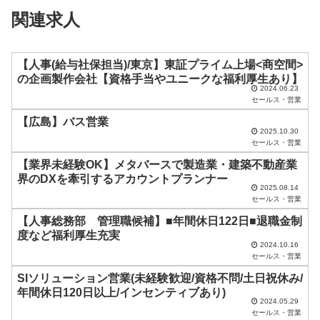
ィ
関連求人
ー
ル
ド
【人事(給与社保担当)/東京】東証プライム上場<商空間>
の企画製作会社【資格手当やユニークな福利厚生あり】
は
2024.06.23
セールス・営業
空
【広島】バス営業
の
2025.10.30
ま
セールス・営業
ま
【業界未経験OK】メタバースで製造業・建築不動産業
界のDXを牽引するアカウントプランナー
に
2025.08.14
セールス・営業
し
【人事総務部 管理職候補】■年間休日122日■退職金制
て
度など福利厚生充実
く
2024.10.16
セールス・営業
だ
SIソリューション営業(未経験歓迎/資格不問/土日祝休み/
さ
年間休日120日以上/インセンティブあり)
い
2024.05.29
セールス・営業