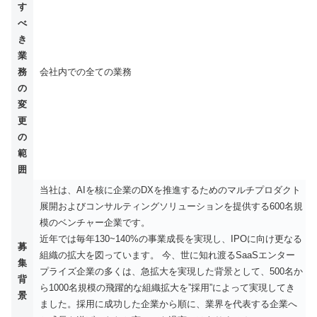
す
べ
き
業
務
会社内での全ての業務
の
変
更
の
範
囲
当社は、AIを核に企業のDXを推進するためのマルチプロダクト
展開およびコンサルティングソリューションを提供する600名規
模のベンチャー企業です。
近年では毎年130~140%の事業成長を実現し、IPOに向け更なる
募
組織の拡大を図っています。 今、世に知れ渡るSaaSエンター
集
プライズ企業の多くは、急拡大を実現した背景として、500名か
背
ら1000名規模の飛躍的な組織拡大を”採用”によって実現してき
景
ました。採用に成功した企業から順に、業界を代表する企業へ