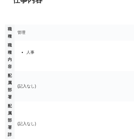
職
管理
種
職
種
人事
内
容
配
属
(記入なし)
部
署
配
属
部
(記入なし)
署
詳