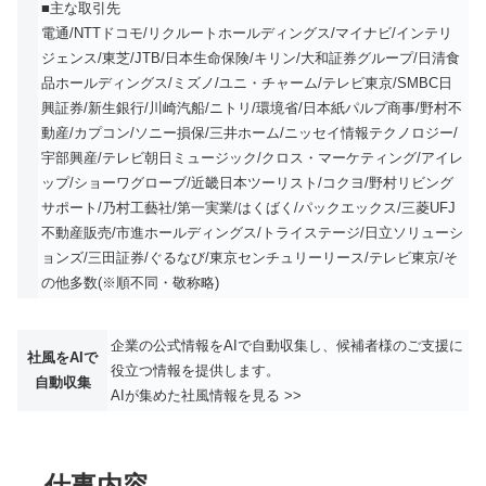
■主な取引先
電通/NTTドコモ/リクルートホールディングス/マイナビ/インテリ
ジェンス/東芝/JTB/日本生命保険/キリン/大和証券グループ/日清食
品ホールディングス/ミズノ/ユニ・チャーム/テレビ東京/SMBC日
興証券/新生銀行/川崎汽船/ニトリ/環境省/日本紙パルプ商事/野村不
動産/カプコン/ソニー損保/三井ホーム/ニッセイ情報テクノロジー/
宇部興産/テレビ朝日ミュージック/クロス・マーケティング/アイレ
ップ/ショーワグローブ/近畿日本ツーリスト/コクヨ/野村リビング
サポート/乃村工藝社/第一実業/はくばく/パックエックス/三菱UFJ
不動産販売/市進ホールディングス/トライステージ/日立ソリューシ
ョンズ/三田証券/ぐるなび/東京センチュリーリース/テレビ東京/そ
の他多数(※順不同・敬称略)
企業の公式情報をAIで自動収集し、候補者様のご支援に
社風をAIで
役立つ情報を提供します。
自動収集
AIが集めた社風情報を見る >>
仕事内容