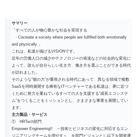
サマリー
「すべての人が物心豊かな社会を実現する
- Cocreate a society where people are fulfilled both emotionally
and physically 」
これは、私達が掲げるVISIONです。
近年の労働人口の減少やテクノロジーの発達などの社会的な変化に
よって、誰もが自分らしい生き方、働き方を選ぶことができる時代
が訪れました。
そのような”個の力”が重視される時代にあって、異なる領域で複数
SaaSを同時展開する稀有なITベンチャーである私達は、夢に近づ
くために努力を重ねているすべての人を支援する”成長エコシステ
ム”をつくることをミッションとし、さまざまな事業を展開してい
ます。
主力製品・サービス
① HRTech部門
Empower Engineering!! ～技術とビジネスの変化に対応するエン
ジニアリングチームを増やす～ を部門ビジョンとし以下を開発運