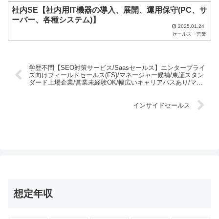
。
社内SE【社内用IT機器の導入、展開、運用保守(PC、サ
ーバー、各種システム)】
2025.01.24
セールス・営業
学歴不問【SEO対策サービス/Saasセールス】エンタープライ
ズ向けフィールドセールス(FS)/マネージャー候補/東証スタン
ダード上場企業/営業未経験OK/幅広いキャリアパスあり/マー
ケやコンサルタントへのキャリア実績あり!
インサイドセールス
想定年収