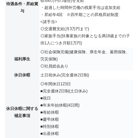
収550万円の場合)を支給
待遇条件・昇給賞
・超過した時間外労働の残業手当は追加支給
与
・昇給年4回 ※四半期ごとの昇格昇給制度
<諸手当>
◎交通費支給(月3万円まで)
◎家族手当(扶養家族の対象となる満18歳までの子
供1人につき月額1万円)
◎社会保険完備(健康保険、厚生年金、雇用保険、
福利厚生
労災保険)
◎社員総会あり
休日休暇
土日祝休み(完全週休2日制)
◎年間休日123日
■完全週休2日制(土日休み)
■祝日
■年末年始休暇(4日間)
休日休暇に関する
■有給休暇
補足事項
■慶弔休暇
■特別休暇
■出産休暇