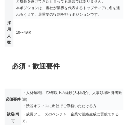
と成長を遂げてきたと言っても過言ではありません。
本ポジションは、当社が業界を代表するトップティアに名を連
ねるうえで、最重要の役割を担うポジションです。
採
用
10〜49名
人
数
必須・歓迎要件
・人材領域にて3年以上の経験(人材紹介、人事領域出身者歓
必須要件
迎)
・渋谷オフィスに出社でご勤務いただける方
歓迎/尚
・成長フェーズのベンチャー企業で組織生成に貢献できる
可
方。