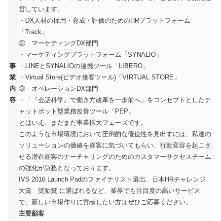
営しています。
・DX人材の採用・育成・評価のためのHRプラットフォーム
「Track」
② マーケティングDX部門
・マーケティングプラットフォーム「SYNALIO」
事
・LINEとSYNALIOの連携ツール「LIBERO」
業
・Virtual Store(ビデオ接客ツール)「VIRTUAL STORE」
内
③ オペレーションDX部門
容
・「『会話科学』で働き方改革を一歩前へ」をコンセプトとしたチ
ャットボット型業務改善ツール「PEP」
とはいえ、まだまだ事業拡大フェーズです。
このような市場環境において圧倒的な優位性を見出すには、私達の
ソリューションの価値を顧客に気づいてもらい、行動変容を起こさ
せる潜在顧客のナーチャリングのためのカスタマーサクセスチーム
の強化が急務となっております。
IVS 2016 Launch Padのファイナリスト選出、日本HRチャレンジ
大賞 奨励賞 に選ばれるなど、業界でも注目度の高いサービス
で、新しい市場作りに貢献したい方はぜひご応募ください。
主要顧客