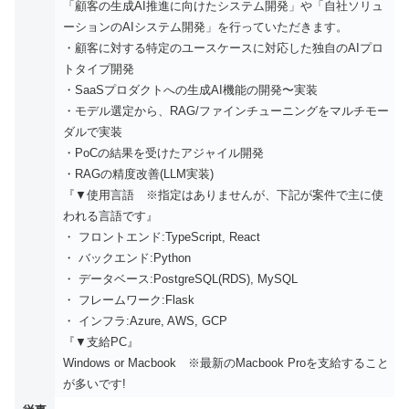
「顧客の生成AI推進に向けたシステム開発」や「自社ソリュ
ーションのAIシステム開発」を行っていただきます。
・顧客に対する特定のユースケースに対応した独自のAIプロ
トタイプ開発
・SaaSプロダクトへの生成AI機能の開発〜実装
・モデル選定から、RAG/ファインチューニングをマルチモー
ダルで実装
・PoCの結果を受けたアジャイル開発
・RAGの精度改善(LLM実装)
『▼使用言語 ※指定はありませんが、下記が案件で主に使
われる言語です』
・ フロントエンド:TypeScript, React
・ バックエンド:Python
・ データベース:PostgreSQL(RDS), MySQL
・ フレームワーク:Flask
・ インフラ:Azure, AWS, GCP
『▼支給PC』
Windows or Macbook ※最新のMacbook Proを支給すること
が多いです!