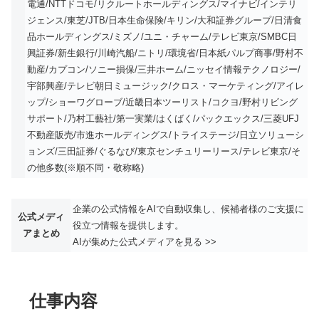
電通/NTTドコモ/リクルートホールディングス/マイナビ/インテリ
ジェンス/東芝/JTB/日本生命保険/キリン/大和証券グループ/日清食
品ホールディングス/ミズノ/ユニ・チャーム/テレビ東京/SMBC日
興証券/新生銀行/川崎汽船/ニトリ/環境省/日本紙パルプ商事/野村不
動産/カプコン/ソニー損保/三井ホーム/ニッセイ情報テクノロジー/
宇部興産/テレビ朝日ミュージック/クロス・マーケティング/アイレ
ップ/ショーワグローブ/近畿日本ツーリスト/コクヨ/野村リビング
サポート/乃村工藝社/第一実業/はくばく/パックエックス/三菱UFJ
不動産販売/市進ホールディングス/トライステージ/日立ソリューシ
ョンズ/三田証券/ぐるなび/東京センチュリーリース/テレビ東京/そ
の他多数(※順不同・敬称略)
企業の公式情報をAIで自動収集し、候補者様のご支援に
公式メディ
役立つ情報を提供します。
アまとめ
AIが集めた公式メディアを見る >>
仕事内容