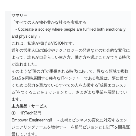
サマリー
「すべての人が物心豊かな社会を実現する
- Cocreate a society where people are fulfilled both emotionally
and physically 」
これは、私達が掲げるVISIONです。
近年の労働人口の減少やテクノロジーの発達などの社会的な変化に
よって、誰もが自分らしい生き方、働き方を選ぶことができる時代
が訪れました。
そのような”個の力”が重視される時代にあって、異なる領域で複数
SaaSを同時展開する稀有なITベンチャーである私達は、夢に近づ
くために努力を重ねているすべての人を支援する”成長エコシステ
ム”をつくることをミッションとし、さまざまな事業を展開してい
ます。
主力製品・サービス
① HRTech部門
Empower Engineering!! ～技術とビジネスの変化に対応するエン
ジニアリングチームを増やす～ を部門ビジョンとし以下を開発運
営しています。