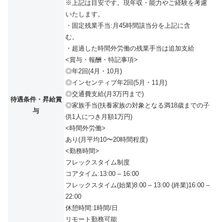
※上記は目安です。現年収・能力やご経験を考慮
いたします。
・固定残業手当:月45時間該当分を上記に含
む。
・超過した時間外労働の残業手当は追加支給
<賞与・報酬・特記事項>
◎年2回(4月・10月)
◎インセンティブ年2回(5月・11月)
◎交通費支給(月3万円まで)
待遇条件・昇給賞
◎家族手当(扶養家族の対象となる満18歳までの子
与
供1人につき月額1万円)
<時間外労働>
あり(月平均10〜20時間程度)
<勤務時間>
フレックスタイム制度
コアタイム:13:00 – 16:00
フレックスタイム(始業)8:00 – 13:00 (終業)16:00 –
22:00
休憩時間:1時間/日
リモート勤務可能