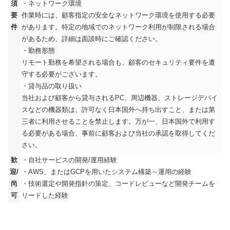
須
・ネットワーク環境
要
作業時には、顧客指定の安全なネットワーク環境を使用する必要
件
があります。特定の地域でのネットワーク利用が制限される場合
があるため、詳細は面談時にご確認ください。
・勤務形態
リモート勤務を希望される場合も、顧客のセキュリティ要件を遵
守する必要がございます。
・貸与品の取り扱い
当社および顧客から貸与されるPC、周辺機器、ストレージデバイ
スなどの機器類は、許可なく日本国外へ持ち出すこと、または第
三者に利用させることを禁止します。万が一、日本国外で利用す
る必要がある場合、事前に顧客および当社の承認を取得してくだ
さい。
歓
・自社サービスの開発/運用経験
迎/
・AWS、またはGCPを用いたシステム構築～運用の経験
尚
・技術選定や開発指針の策定、コードレビューなど開発チームを
可
リードした経験