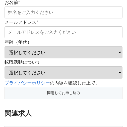
お名前
*
メールアドレス
*
年齢（年代）
転職活動について
こ
プライバシーポリシー
の内容を確認した上で、
の
フ
ィ
関連求人
ー
ル