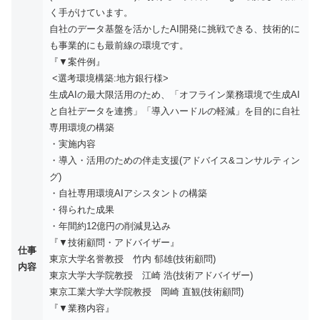
く手がけています。
自社のデータ基盤を活かしたAI開発に挑戦できる、技術的に
も事業的にも最前線の環境です。
『▼案件例』
<選考環境構築:地方銀行様>
生成AIの最大限活用のため、「オフライン業務環境で生成AI
と自社データを連携」「導入ハードルの軽減」を目的に自社
専用環境の構築
・実施内容
・導入・活用のための伴走支援(アドバイス&コンサルティン
グ)
・自社専用環境AIアシスタントの構築
・得られた成果
・年間約12億円の削減見込み
『▼技術顧問・アドバイザー』
仕事
東京大学名誉教授 竹内 郁雄(技術顧問)
内容
東京大学大学院教授 江崎 浩(技術アドバイザー)
東京工業大学大学院教授 岡崎 直観(技術顧問)
『▼業務内容』