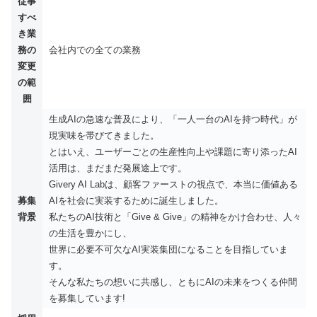
従事
すべ
き業
務の
会社内での全ての業務
変更
の範
囲
生成AIの急速な普及により、「一人一台のAIを持つ時代」が
現実味を帯びてきました。
とはいえ、ユーザーごとの生産性向上や課題に寄り添ったAI
活用は、まだまだ発展途上です。
Givery AI Labは、顧客ファーストの視点で、本当に価値ある
募集
AIを社会に実装するために誕生しました。
背景
私たちのAI技術と「Give & Give」の精神をかけ合わせ、人々
の生活を豊かにし、
世界に必要不可欠なAI実装集団になることを目指していま
す。
そんな私たちの想いに共感し、ともにAIの未来をつくる仲間
を募集しています!