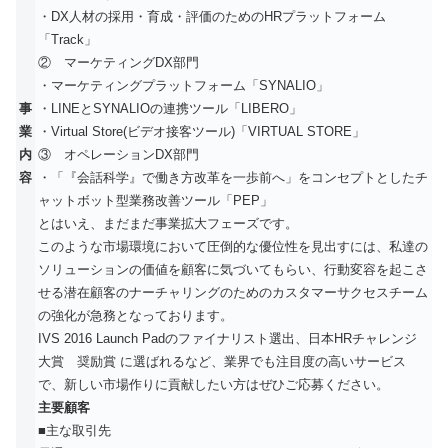
・DX人材の採用・育成・評価のためのHRプラットフォーム
「Track」
② マーケティングDX部門
・マーケティングプラットフォーム「SYNALIO」
事
・LINEとSYNALIOの連携ツール「LIBERO」
業
・Virtual Store(ビデオ接客ツール)「VIRTUAL STORE」
内
③ オペレーションDX部門
容
・「『会話科学』で働き方改革を一歩前へ」をコンセプトとしたチ
ャットボット型業務改善ツール「PEP」
とはいえ、まだまだ事業拡大フェーズです。
このような市場環境において圧倒的な優位性を見出すには、私達の
ソリューションの価値を顧客に気づいてもらい、行動変容を起こさ
せる潜在顧客のナーチャリングのためのカスタマーサクセスチーム
の強化が急務となっております。
IVS 2016 Launch Padのファイナリスト選出、日本HRチャレンジ
大賞 奨励賞 に選ばれるなど、業界でも注目度の高いサービス
で、新しい市場作りに貢献したい方はぜひご応募ください。
主要顧客
■主な取引先