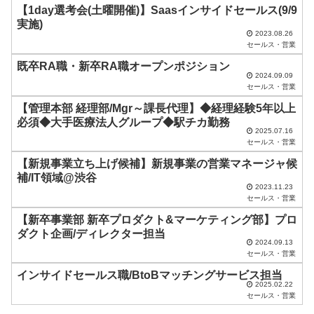
ド
【1day選考会(土曜開催)】Saasインサイドセールス(9/9
実施)
は
2023.08.26
セールス・営業
空
既卒RA職・新卒RA職オープンポジション
の
2024.09.09
ま
セールス・営業
ま
【管理本部 経理部/Mgr～課長代理】◆経理経験5年以上
必須◆大手医療法人グループ◆駅チカ勤務
に
2025.07.16
セールス・営業
し
【新規事業立ち上げ候補】新規事業の営業マネージャ候
て
補/IT領域@渋谷
く
2023.11.23
セールス・営業
だ
【新卒事業部 新卒プロダクト&マーケティング部】プロ
さ
ダクト企画/ディレクター担当
い
2024.09.13
セールス・営業
。
インサイドセールス職/BtoBマッチングサービス担当
2025.02.22
セールス・営業