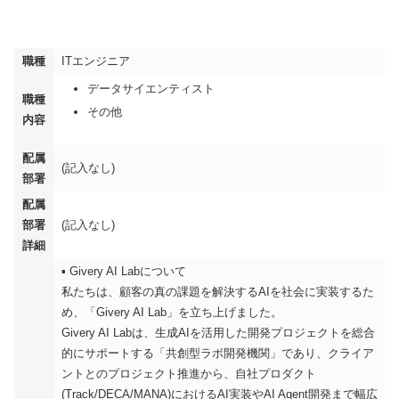
職種
ITエンジニア
データサイエンティスト
職種
その他
内容
配属
(記入なし)
部署
配属
部署
(記入なし)
詳細
▪️ Givery AI Labについて
私たちは、顧客の真の課題を解決するAIを社会に実装するた
め、「Givery AI Lab」を立ち上げました。
Givery AI Labは、生成AIを活用した開発プロジェクトを総合
的にサポートする「共創型ラボ開発機関」であり、クライア
ントとのプロジェクト推進から、自社プロダクト
(Track/DECA/MANA)におけるAI実装やAI Agent開発まで幅広