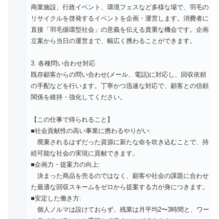
商業施設、行政イベント、環境フェスなど多様な場で、羽毛の
リサイクルを啓発するイベントを企画・運営します。消費者に
直接「羽毛循環型社会」の意義を伝える貴重な機会です。企画
立案から当日の運営まで、幅広く携わることができます。
3. 各種問い合わせ対応
既存顧客からの問い合わせ(メール、電話)に対応し、回収依頼
の手配などを行います。丁寧かつ迅速な対応で、顧客との信頼
関係を維持・強化してください。
【この仕事で得られること】
■社会貢献性の高い事業に携わるやりがい:
廃棄されるはずだった資源に新たな命を吹き込むことで、持
続可能な社会の実現に貢献できます。
■企画力・提案力の向上:
決まった商品を売るのではなく、顧客や社会の課題に合わせ
た最適な回収スキームをゼロから提案する力が身につきます。
■安定した働き方:
個人ノルマは設けておらず、残業は月平均2〜3時間と、ワー