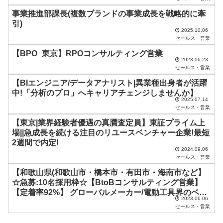
空
事業推進部課長(複数ブランドの事業成長を戦略的に牽
の
引)
ま
2025.10.06
セールス・営業
ま
【BPO_東京】RPOコンサルティング営業
に
2023.06.23
セールス・営業
し
【BIエンジニア/データアナリスト|異業種出身者が活躍
て
中!「分析のプロ」へキャリアチェンジしませんか】
く
2025.07.14
セールス・営業
だ
【東京|業界経験者優遇の真贋査定員】東証プライム上
さ
場||急成長を続ける注目のリユースベンチャー企業!最短
い
2週間で内定!
2024.09.06
。
セールス・営業
【和歌山県(和歌山市・橋本市・有田市・海南市など】
☆急募:10名採用枠☆【BtoBコンサルティング営業】
【定着率92%】 グローバルメーカー/電動工具界のベン
2023.06.06
ツ/直行直帰/女性も活躍中/外資系メーカー/2021年働き
セールス・営業
がいのある企業上位選出