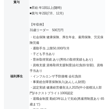
賞与
■昇給:年1回以上(随時)
■賞与:年2回(7月、12月)
【年収例】
31歳リーダー 500万円
・社会保険:健康保険、厚生年金、雇用保険、労災保
険完備
・通勤手当:上限50,000円/月
・子ども手当あり
・育休取得実績:あり(男性の取得実績もあり)
・資格支援:資格取得支援制度(会社負担/全額)、資格
手当あり
福利厚生
・インフルエンザ予防接種:会社負担
・事業総合障害保険加入(あんしん財団)
・認定実績:健康経営優良法人2025(中小規模法人部
門)/ネクストブライト1000認定
・退職金制度:勤続3年以上で支給(再雇用制度あり:65
歳まで)