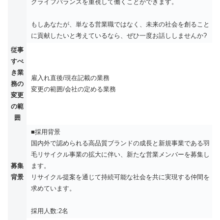
クライフバランスを重視して働くことができます。
もしあなたが、単なる営業職ではなく、未来の社会を創ること
に貢献したいと考えているなら、ぜひ一度お話ししませんか?
従事
すべ
き業
雇入れ直後/現在記載の業務
務の
変更の範囲/会社の定める業務
変更
の範
囲
■採用背景
国内外で認められる高品質ブランドの成長と新規事業である羽
毛リサイクル事業の拡大に伴い、新たな営業メンバーを募集し
募集
ます。
背景
リサイクル提案を通じて持続可能な社会を共に実現する仲間を
求めています。
採用人数:2名