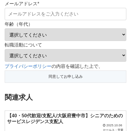
メールアドレス
*
年齢（年代）
転職活動について
こ
プライバシーポリシー
の内容を確認した上で、
の
フ
ィ
関連求人
ー
ル
ド
【40・50代歓迎/支配人/大阪府豊中市】シニアのための
サービスレジデンス支配人
は
2025.10.06
セールス・営業