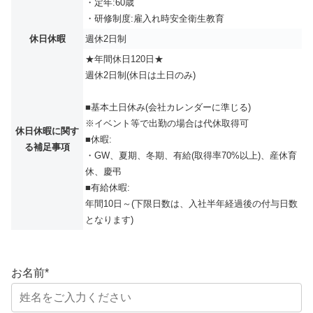
・定年:60歳
・研修制度:雇入れ時安全衛生教育
休日休暇
週休2日制
★年間休日120日★
週休2日制(休日は土日のみ)
■基本土日休み(会社カレンダーに準じる)
※イベント等で出勤の場合は代休取得可
休日休暇に関す
■休暇:
る補足事項
・GW、夏期、冬期、有給(取得率70%以上)、産休育
休、慶弔
■有給休暇:
年間10日～(下限日数は、入社半年経過後の付与日数
となります)
お名前
*