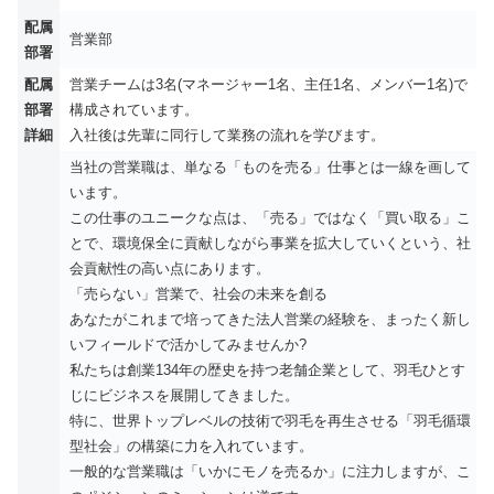
配属
営業部
部署
配属
営業チームは3名(マネージャー1名、主任1名、メンバー1名)で
部署
構成されています。
詳細
入社後は先輩に同行して業務の流れを学びます。
当社の営業職は、単なる「ものを売る」仕事とは一線を画して
います。
この仕事のユニークな点は、「売る」ではなく「買い取る」こ
とで、環境保全に貢献しながら事業を拡大していくという、社
会貢献性の高い点にあります。
「売らない」営業で、社会の未来を創る
あなたがこれまで培ってきた法人営業の経験を、まったく新し
いフィールドで活かしてみませんか?
私たちは創業134年の歴史を持つ老舗企業として、羽毛ひとす
じにビジネスを展開してきました。
特に、世界トップレベルの技術で羽毛を再生させる「羽毛循環
型社会」の構築に力を入れています。
一般的な営業職は「いかにモノを売るか」に注力しますが、こ