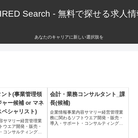
IRED Search - 無料で探せる求人
あなたのキャリアに新しい選択肢を
タント(事業管理領
会計・業務コンサルタント_課
ャー候補 or マネ
長(候補)
スペシャリスト)
企業情報事業内容サマリー経営管理業
務に関わるソフトウエア開発・販売・
容サマリー経営管理業
導入・サポート・コンサルティング仕
トウエア開発・販売・
事内容職種コンサルタント職種内容財
・コンサルティング仕
務・会計コンサルタント配属部署事業
サルタント職種内容IT