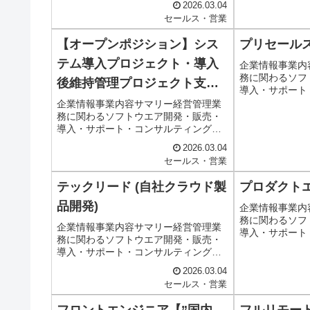
部署詳細事業統括本部 経営管理ソリ
2026.03.04
コンサルタント
ューション第1事業部・事業推進...
セールス・営業
ション事業部配
事内容■構想・提
【オープンポジション】シス
プリセール
テム導入プロジェクト・導入
企業情報事業内
務に関わるソフ
後維持管理プロジェクト支援
導入・サポート
者(PMO)
事内容職種セー
企業情報事業内容サマリー経営管理業
形商材法人向け
務に関わるソフトウエア開発・販売・
部署事業統括本
導入・サポート・コンサルティング仕
配属部署詳細(記
事内容職種コンサルタント職種内容IT
2026.03.04
コンサルタント配属部署事業統括本
セールス・営業
部 経営管理ソリューション第1事業部
配属部署詳細(記入なし)仕事内容顧...
テックリード (自社クラウド製
プロダクト
品開発)
企業情報事業内
務に関わるソフ
企業情報事業内容サマリー経営管理業
導入・サポート
務に関わるソフトウエア開発・販売・
事内容職種IT
導入・サポート・コンサルティング仕
SE(Web・オ
事内容職種ITエンジニア職種内容
クト開発本部 
2026.03.04
SE(Web・オープン系)配属部署プロダ
部署詳細(記入な
セールス・営業
クト開発本部 プロダクト・エンジニ
アリング部配属部署詳細(記入なし...
フロントエンジニア【”国内
フルリモート