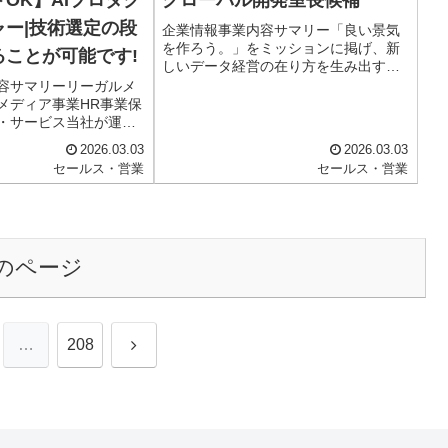
ャー|技術選定の段
企業情報事業内容サマリー「良い景気
を作ろう。」をミッションに掲げ、新
ることが可能です!
しいデータ経営の在り方を生み出すク
ラウド経営管理システム「Loglass 」
容サマリーリーガルメ
の企画・開発・販売を行っています。
メディア事業HR事業保
2024年7月にはシリーズBラウンドにて
・サービス当社が運営
70億円を調達し、累計...
シリーズ」は、地域や
2026.03.03
2026.03.03
して弁護士・法律相談
セールス・営業
セールス・営業
サービスです。離婚・
・労働問題・刑事事
のページ
次
…
208
へ