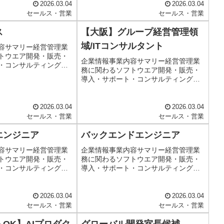
統括本部 連結会計事業部 マネジメ
2026.03.04
2026.03.04
配属部署CPMソリュー
ントコンサルティング部配属部署詳細
セールス・営業
セールス・営業
属部署詳細(記入なし)仕
(...
案・PM・事...
ス
【大阪】グループ経営管理領
域/ITコンサルタント
容サマリー経営管理業
トウエア開発・販売・
企業情報事業内容サマリー経営管理業
・コンサルティング仕
務に関わるソフトウエア開発・販売・
ルス・営業職種内容無
導入・サポート・コンサルティング仕
新規営業既存営業配属
事内容職種コンサルタント職種内容IT
部 東日本営業統括部
コンサルタント配属部署(記入なし)配属
入なし)仕事内容【要...
部署詳細事業統括本部 経営管理ソリ
2026.03.04
2026.03.04
ューション第2事業部 コンサル...
セールス・営業
セールス・営業
エンジニア
バックエンドエンジニア
容サマリー経営管理業
企業情報事業内容サマリー経営管理業
トウエア開発・販売・
務に関わるソフトウエア開発・販売・
・コンサルティング仕
導入・サポート・コンサルティング仕
エンジニア職種内容
事内容職種ITエンジニア職種内容その
ープン系)配属部署プロダ
他配属部署プロダクト開発本部配属部
プロダクト開発部配属
署詳細(記入なし)仕事内容▼業務内容自
2026.03.04
2026.03.04
し)仕事内容▼業...
社のクラウドプロダクトである、...
セールス・営業
セールス・営業
OK】AIプロダク
グローバル開発室長候補