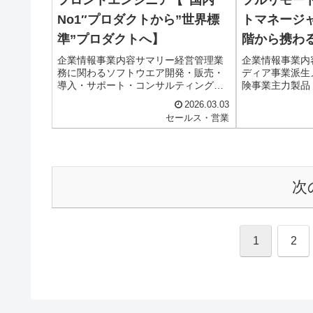
No1″プロダクトから”世界標
トマネージ
準”プロダクトへ】
階から携わ
企業情報事業内容サマリー経営管理業
企業情報事業内
務に関わるソフトウエア開発・販売・
ディア事業派生
導入・サポート・コンサルティング仕
険事業主力製品
事内容職種ITエンジニア職種内容フロ
する「ベンナビ
2026.03.03
ントエンドエンジニア配属部署プロダ
相談内容を指定
セールス・営業
クト開発本部配属部署詳細(記入なし)仕
所を検索できる
事内容▼エンジニアリング チー...
交通事故・相続
件...
次
1
2