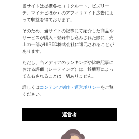
当サイトは提携各社（リクルート、ビズリー
チ、マイナビほか）のアフィリエイト広告によ
って収益を得ております。
そのため、当サイトの記事にて紹介した商品や
サービスが購入・登録申し込みされた際に、売
上の一部がHIRED株式会社に還元されることが
あります。
ただし、当メディアのランキングや比較記事に
おける評価（レーティング）は、報酬額によっ
て左右されることは一切ありません。
詳しくは
コンテンツ制作・運営ポリシー
をご覧
ください。
運営者