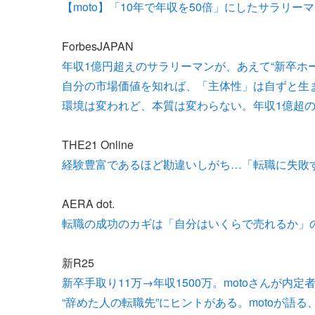
【moto】「10年で年収を50倍」にしたサラリ
ForbesJAPAN
年収1億円超えのサラリーマンが、あえて“新卒ホ
自分の市場価値を知れば、「主体性」は自ずと生まれる
環境は変われど、本質は変わらない。年収1億超の
THE21 Online
経験豊富であるほど勘違いしがち…「転職に失敗
AERA dot.
転職の成功のカギは「自分はいくらで売れるか」
新R25
新卒手取り11万→年収1500万。motoさんが
“辞めた人の転職先”にヒントがある。motoが語