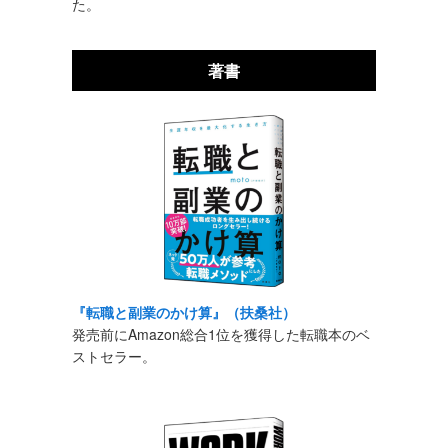
た。
著書
『転職と副業のかけ算』（扶桑社）
発売前にAmazon総合1位を獲得した転職本のベ
ストセラー。