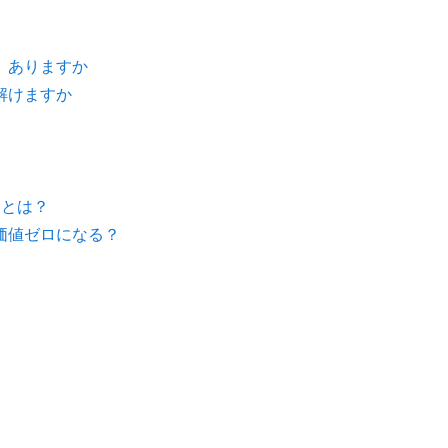
、ありますか
解けますか
力とは？
価値ゼロになる？