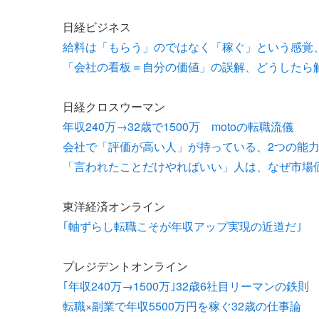
日経ビジネス
給料は「もらう」のではなく「稼ぐ」という感覚
「会社の看板＝自分の価値」の誤解、どうしたら
日経クロスウーマン
年収240万→32歳で1500万 motoの転職流儀
会社で「評価が高い人」が持っている、2つの能
「言われたことだけやればいい」人は、なぜ市場
東洋経済オンライン
｢軸ずらし転職こそが年収アップ実現の近道だ｣
プレジデントオンライン
｢年収240万→1500万｣32歳6社目リーマンの鉄則
転職×副業で年収5500万円を稼ぐ32歳の仕事論