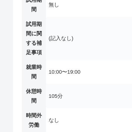
無し
間
試用期
間に関
(記入なし)
する補
足事項
就業時
10:00〜19:00
間
休憩時
105分
間
時間外
なし
労働