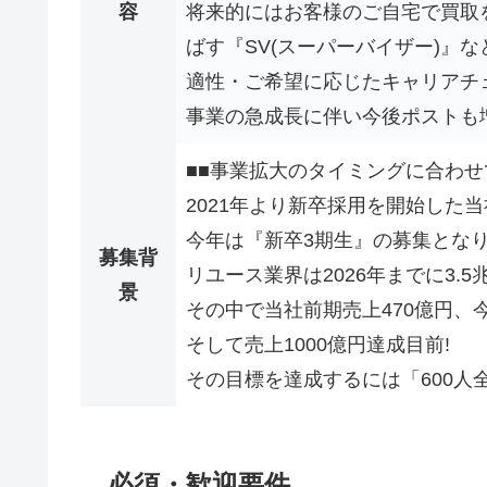
容
将来的にはお客様のご自宅で買取
ばす『SV(スーパーバイザー)』な
適性・ご希望に応じたキャリアチ
事業の急成長に伴い今後ポストも
■■事業拡大のタイミングに合わせて
2021年より新卒採用を開始した
今年は『新卒3期生』の募集となり
募集背
リユース業界は2026年までに3
景
その中で当社前期売上470億円、今
そして売上1000億円達成目前!
その目標を達成するには「600人
必須・歓迎要件