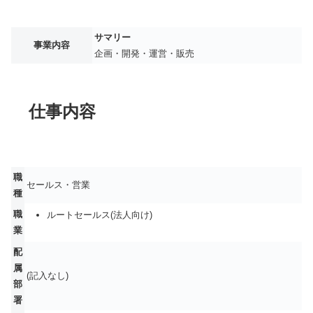
サマリー
事業内容
企画・開発・運営・販売
仕事内容
職
セールス・営業
種
職
ルートセールス(法人向け)
業
配
属
(記入なし)
部
署