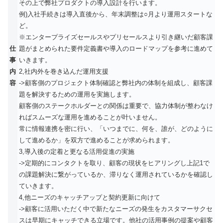
その上で弊社プロダクトの導入設計を行います。
例)入社手続きは導入直後から、年末調整は○月より運用スタートな
ど。
※エンタープライズセールスやプリセールスより引き継いだ顧客課
仕
題がまとめられた要件定義書や導入のロードマップを参考に進めて
事
いきます。
内
2,社内外を巻き込んだ運用支援
容
->顧客側のプロジェクト体制確認と弊社内の体制を組成し、顧客課
題を解決するための運用を実施します。
顧客側のステークホルダーとの関係は重要で、協力体制が整わなけ
ればスムーズな運用を進めることが叶いません。
常に情報連携を密に行い、「いつまでに、何を、誰が、どのように
して進めるか」を双方で進めることが求められます。
3,導入後の定着と更なる活用促進の実施
->定期的にコンタクトを取り、顧客の現状をヒアリングし上記1で
の課題解決に繋がっているか、滞りなく運用されているかを確認し
ていきます。
4,他ニーズのキャッチアップと契約更新に向けて
->顧客に活用いただく中で新たなニーズの発生をカスタマーサクセ
スは早期にキャッチできる立場です。他社の活用事例の提案や顧客