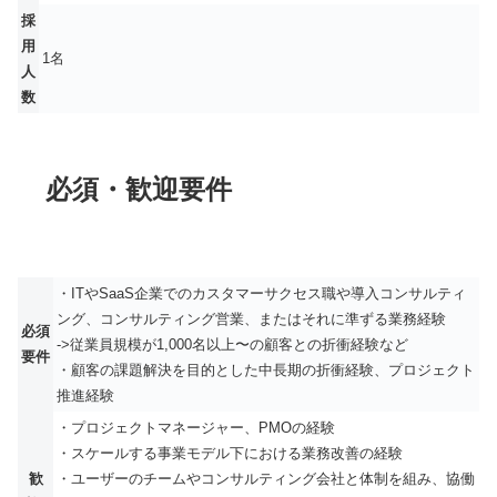
採
用
1名
人
数
必須・歓迎要件
・ITやSaaS企業でのカスタマーサクセス職や導入コンサルティ
ング、コンサルティング営業、またはそれに準ずる業務経験
必須
->従業員規模が1,000名以上〜の顧客との折衝経験など
要件
・顧客の課題解決を目的とした中長期の折衝経験、プロジェクト
推進経験
・プロジェクトマネージャー、PMOの経験
・スケールする事業モデル下における業務改善の経験
歓
・ユーザーのチームやコンサルティング会社と体制を組み、協働