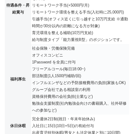
待遇条件・昇
リモートワーク手当(+5000円/月)
給賞与
リモートワーク環境を整える手当(入社時に25,000円)
引越手当(オフィス近くに引っ越すと10万円支給 ※通勤
時間が30分以内の距離になる方が対象)
育児環境を整える補助(10万円支給)
給与制度タイプ「能力重視B型」のポジションです。
社会保険・労働保険完備
オフィスコンビニ
1Password を全員に付与
フリーアルコール(毎日18:00~)
部活制度(1人1500円補助/回)
福利厚生
インフルエンザなどの予防接種費用の負担(家族もOK)
グループ会社である相談室の利用
資格保持費用の会社負担(士業など)
勉強会支援制度(社内勉強会向けの書籍購入、社外研修
への参加など)
完全週休2日制(祝日・年末年始休み)
休日休暇
入社日に15日(10日+5日)の有給付与
出産育児特別休暇(男女とも法定休業と別に10日間)