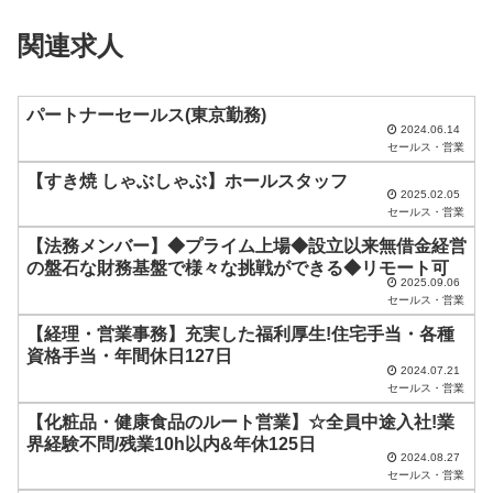
ィ
関連求人
ー
ル
ド
パートナーセールス(東京勤務)
2024.06.14
は
セールス・営業
空
【すき焼 しゃぶしゃぶ】ホールスタッフ
2025.02.05
の
セールス・営業
ま
【法務メンバー】◆プライム上場◆設立以来無借金経営
ま
の盤石な財務基盤で様々な挑戦ができる◆リモート可
2025.09.06
に
セールス・営業
し
【経理・営業事務】充実した福利厚生!住宅手当・各種
資格手当・年間休日127日
て
2024.07.21
く
セールス・営業
だ
【化粧品・健康食品のルート営業】☆全員中途入社!業
界経験不問/残業10h以内&年休125日
さ
2024.08.27
セールス・営業
い