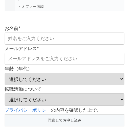
・オファー面談
お名前
*
メールアドレス
*
年齢（年代）
転職活動について
こ
プライバシーポリシー
の内容を確認した上で、
の
フ