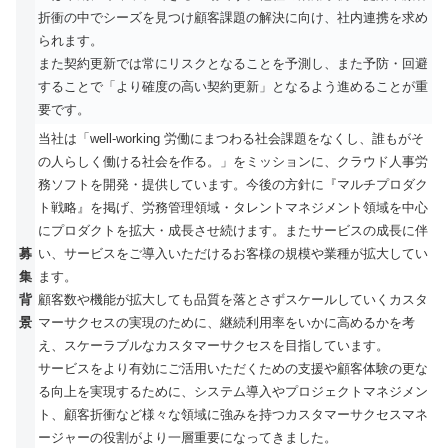
折衝の中でシーズを見つけ顧客課題の解決に向け、社内連携を求め
られます。
また契約更新では常にリスクとなることを予測し、また予防・回避
することで「より確度の高い契約更新」となるよう進めることが重
要です。
当社は「well-working 労働にまつわる社会課題をなくし、誰もがそ
の人らしく働ける社会を作る。」をミッションに、クラウド人事労
務ソフトを開発・提供しています。今後の方針に『マルチプロダク
ト戦略』を掲げ、労務管理領域・タレントマネジメント領域を中心
にプロダクトを拡大・成長させ続けます。またサービスの成長に伴
募
い、サービスをご導入いただけるお客様の規模や業種が拡大してい
集
ます。
背
顧客数や機能が拡大しても品質を落とさずスケールしていくカスタ
景
マーサクセスの実現のために、継続利用率をいかに高めるかを考
え、スケーラブルなカスタマーサクセスを目指しています。
サービスをより有効にご活用いただくための支援や顧客体験の更な
る向上を実現するために、システム導入やプロジェクトマネジメン
ト、顧客折衝など様々な領域に強みを持つカスタマーサクセスマネ
ージャーの役割がより一層重要になってきました。