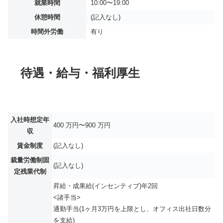
就業時間
10:00〜19:00
休憩時間
(記入なし)
時間外労働
有り
待遇・給与・福利厚生
入社時想定年
400 万円〜900 万円
収
賃金制度
(記入なし)
裁量労働制固
(記入なし)
定残業代制
昇給・成果給(インセンティブ)年2回
<諸手当>
通勤手当(1ヶ月3万円を上限とし、オフィス出社日数分
を支給)