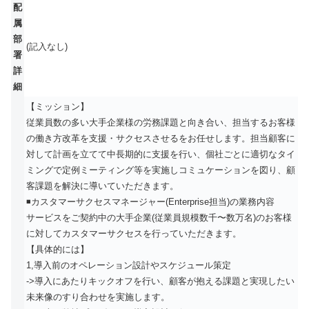
配
属
部
(記入なし)
署
詳
細
【ミッション】
従業員数の多い大手企業様の労務課題と向き合い、担当するお客様
の働き方改革を支援・サクセスさせるをお任せします。担当顧客に
対して計画を立てて中長期的に支援を行い、個社ごとに適切なタイ
ミングで定例ミーティング等を実施しコミュケーションを図り、顧
客課題を解決に導いていただきます。
◾️カスタマーサクセスマネージャー(Enterprise担当)の業務内容
サービスをご契約中の大手企業(従業員規模数千〜数万名)のお客様
に対してカスタマーサクセスを行っていただきます。
【具体的には】
1,導入前のオペレーション設計やスケジュール策定
->導入にあたりキックオフを行い、顧客が抱える課題と実現したい
未来像のすり合わせを実施します。