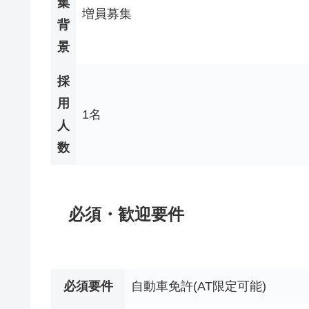
集
増員募集
背
景
採
用
1名
人
数
必須・歓迎要件
必須要件
自動車免許(AT限定可能)