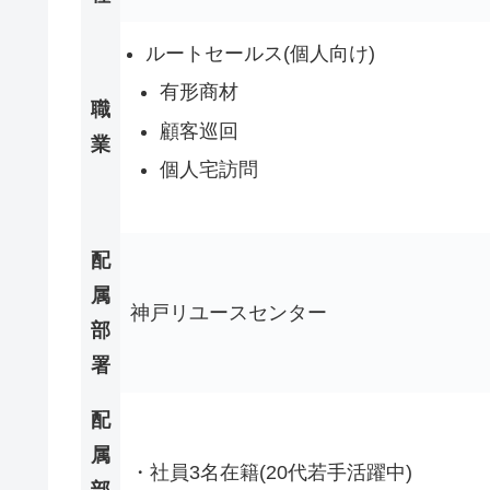
ルートセールス(個人向け)
有形商材
職
顧客巡回
業
個人宅訪問
配
属
神戸リユースセンター
部
署
配
属
・社員3名在籍(20代若手活躍中)
部