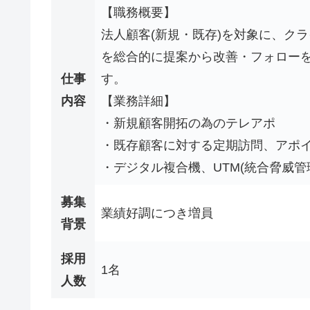
【職務概要】
法人顧客(新規・既存)を対象に、ク
を総合的に提案から改善・フォロー
仕事
す。
内容
【業務詳細】
・新規顧客開拓の為のテレアポ
・既存顧客に対する定期訪問、アポ
・デジタル複合機、UTM(統合脅威管
募集
業績好調につき増員
背景
採用
1名
人数