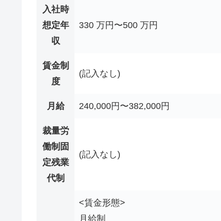
入社時
想定年
330 万円〜500 万円
収
賃金制
(記入なし)
度
月給
240,000円〜382,000円
裁量労
働制固
(記入なし)
定残業
代制
<賃金形態>
月給制