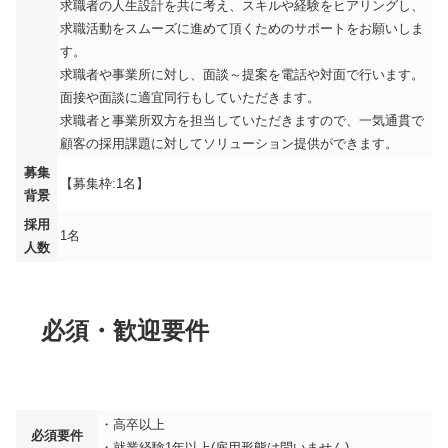
求職者の人生設計を共に考え、スキルや経験をヒアリングし、
求職活動をスムーズに進めて頂くためのサポートをお願いしま
す。
求職者や事業所に対し、面談～提案を電話や対面で行います。
面接や面談に適宜同行もしていただきます。
求職者と事業所双方を担当していただきますので、一気通貫で
顧客の採用課題に対してソリューション提供ができます。
募集
【募集枠:1名】
背景
採用
1名
人数
必須・歓迎要件
・高卒以上
必須要件
・就業経験1年以上(雇用形態は問いません)