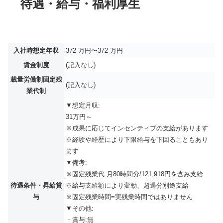
待遇・給与・福利厚生
入社時想定年収
372 万円〜372 万円
賃金制度
(記入なし)
裁量労働制固定残
(記入なし)
業代制
▼想定月収:
31万円～
※成果に応じてインセンティブの支給があります
※経験や経歴により下限給与を下回ることもあり
ます
▼備考:
※固定残業代:月80時間分/121,918円を含み支給
待遇条件・昇給賞
※給与支給額により変動、超過分別途支給
与
※固定残業時間=実残業時間ではありません
▼その他:
・賞与:無