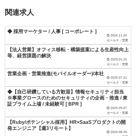
ィ
関連求人
ー
ル
ド
◆ 採用マーケター / 人事 [ コーポレート ]
2024.11.20
は
セールス・営業
空
【法人営業】オフィス移転・構築提案による生産性向上
等、経営課題の解決
の
2025.01.15
ま
セールス・営業
ま
営業企画・営業推進(モバイルオーダー)/本社
2025.07.21
に
セールス・営業
し
◆【自己研鑽している方歓迎】情報セキュリティ担当
※事業グロースのためのセキュリティの企画・推進 / 東
て
証プライム上場 / 未経験可 [ BPR ]
く
2025.05.07
セールス・営業
だ
【Ruby/ポテンシャル採用】HR×SaaSプロダクトの開
さ
発エンジニア【週3リモート】
い
2024.08.29