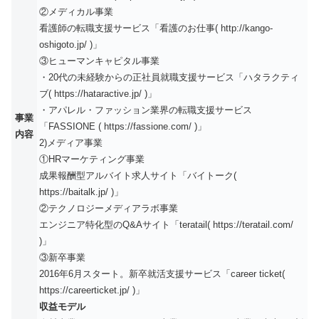
②メディカル事業
看護師の転職支援サービス「看護のお仕事( http://kango-
oshigoto.jp/ )」
③ヒューマンキャピタル事業
・20代の未経験からの正社員就職支援サービス「ハタラクティ
ブ( https://hataractive.jp/ )」
・アパレル・ファッション業界の転職支援サービス
事業
「FASSIONE ( https://fassione.com/ )」
内容
2)メディア事業
①HRマーケティング事業
成果報酬型アルバイト求人サイト「バイトーク(
https://baitalk.jp/ )」
②テクノロジーメディアラボ事業
エンジニア特化型のQ&Aサイト「teratail( https://teratail.com/
)」
③新卒事業
2016年6月スタート。新卒就活支援サービス「career ticket(
https://careerticket.jp/ )」
収益モデル