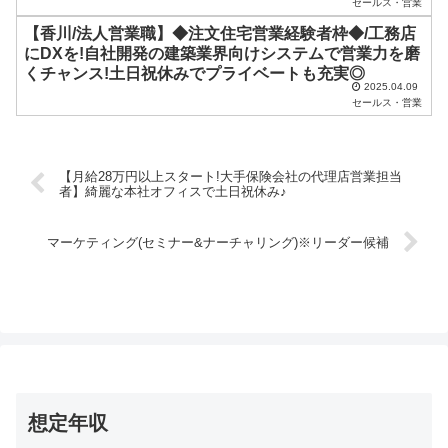
セールス・営業
。
【香川/法人営業職】◆注文住宅営業経験者枠◆/工務店
にDXを!自社開発の建築業界向けシステムで営業力を磨
くチャンス!土日祝休みでプライベートも充実◎
2025.04.09
セールス・営業
【月給28万円以上スタート!大手保険会社の代理店営業担当
者】綺麗な本社オフィスで土日祝休み♪
マーケティング(セミナー&ナーチャリング)※リーダー候補
想定年収