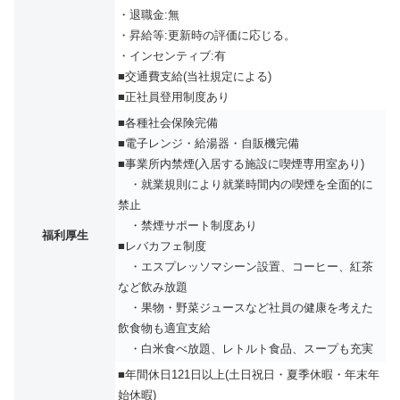
・退職金:無
・昇給等:更新時の評価に応じる。
・インセンティブ:有
■交通費支給(当社規定による)
■正社員登用制度あり
■各種社会保険完備
■電子レンジ・給湯器・自販機完備
■事業所内禁煙(入居する施設に喫煙専用室あり)
・就業規則により就業時間内の喫煙を全面的に
禁止
・禁煙サポート制度あり
福利厚生
■レバカフェ制度
・エスプレッソマシーン設置、コーヒー、紅茶
など飲み放題
・果物・野菜ジュースなど社員の健康を考えた
飲食物も適宜支給
・白米食べ放題、レトルト食品、スープも充実
■年間休日121日以上(土日祝日・夏季休暇・年末年
始休暇)