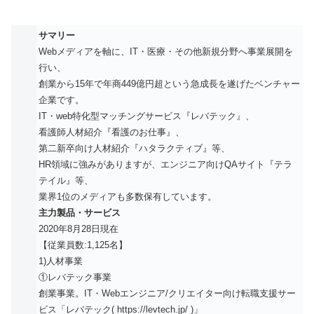
サマリー
Webメディアを軸に、IT・医療・その他新規分野へ事業展開を
行い、
創業から15年で年商449億円超という急成長を遂げたベンチャー
企業です。
IT・web特化型マッチングサービス『レバテック』、
看護師人材紹介『看護のお仕事』、
第二新卒向け人材紹介『ハタラクティブ』等、
HR領域に強みがありますが、エンジニア向けQAサイト『テラ
テイル』等、
業界1位のメディアも多数保有しています。
主力製品・サービス
2020年8月28日現在
【従業員数:1,125名】
1)人材事業
①レバテック事業
創業事業。IT・Webエンジニア/クリエイター向け転職支援サー
ビス「レバテック( https://levtech.jp/ )」