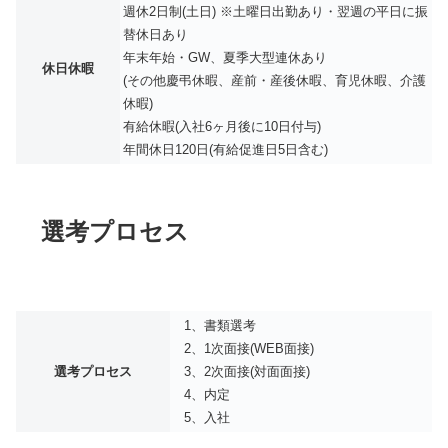
週休2日制(土日) ※土曜日出勤あり・翌週の平日に振
替休日あり
年末年始・GW、夏季大型連休あり
休日休暇
(その他慶弔休暇、産前・産後休暇、育児休暇、介護
休暇)
有給休暇(入社6ヶ月後に10日付与)
年間休日120日(有給促進日5日含む)
選考プロセス
1、書類選考
2、1次面接(WEB面接)
選考プロセス
3、2次面接(対面面接)
4、内定
5、入社