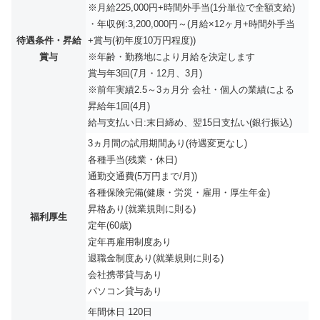
※月給225,000円+時間外手当(1分単位で全額支給)
・年収例:3,200,000円～(月給×12ヶ月+時間外手当
待遇条件・昇給
+賞与(初年度10万円程度))
賞与
※年齢・勤務地により月給を決定します
賞与年3回(7月・12月、3月)
※前年実績2.5～3ヵ月分 会社・個人の業績による
昇給年1回(4月)
給与支払い日:末日締め、翌15日支払い(銀行振込)
3ヵ月間の試用期間あり(待遇変更なし)
各種手当(残業・休日)
通勤交通費(5万円まで/月))
各種保険完備(健康・労災・雇用・厚生年金)
昇格あり(就業規則に則る)
福利厚生
定年(60歳)
定年再雇用制度あり
退職金制度あり(就業規則に則る)
会社携帯貸与あり
パソコン貸与あり
年間休日 120日