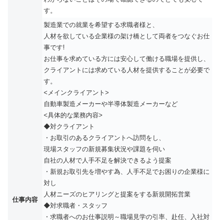
す。
製造業での就業を希望する求職者様と、
人材を欲している企業様の架け橋として両者をつなぐお仕
事です!
お仕事を求めている方には安心して働ける職場を提供し、
クライアントには求めている人材を提供することが必要で
す。
<メインクライアント>
自動車製造メーカーや半導体製造メーカーなど
<具体的な業務内容>
◆対クライアント
・お取引のあるクライアントへ訪問をし、
現場スタッフの新規募集状況や課題を伺い
自社の人材で人手不足を解決できるよう提案
・新規お取引先を増やす為、人手不足でお困りの企業様に
対し
人材ニーズのヒアリングと提案をする新規開拓営業
仕事内容
◆対求職者・スタッフ
・求職者へのお仕事説明～職場見学の引率、赴任、入社対