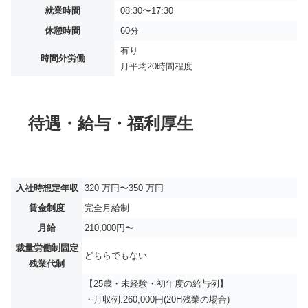
就業時間
08:30〜17:30
休憩時間
60分
有り
時間外労働
月平均
20時間程度
待遇・給与・福利厚生
入社時想定年収
320 万円〜350 万円
賃金制度
完全月給制
月給
210,000円〜
裁量労働制固定
どちらでもない
残業代制
【25歳・未経験・初年度の給与例】
・月収例:260,000円(20H残業の場合)