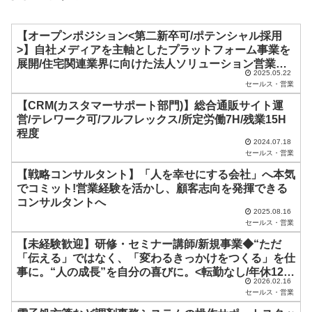
ル
ド
【オープンポジション<第二新卒可/ポテンシャル採用
>】自社メディアを主軸としたプラットフォーム事業を
は
展開/住宅関連業界に向けた法人ソリューション営業を
空
2025.05.22
お任せします!/東証上場/土日・祝休み/東京本社勤務
セールス・営業
の
【CRM(カスタマーサポート部門)】総合通販サイト運
ま
営/テレワーク可/フルフレックス/所定労働7H/残業15H
ま
程度
2024.07.18
に
セールス・営業
し
【戦略コンサルタント】「人を幸せにする会社」へ本気
でコミット!営業経験を活かし、顧客志向を発揮できる
て
コンサルタントへ
く
2025.08.16
セールス・営業
だ
【未経験歓迎】研修・セミナー講師/新規事業◆“ただ
さ
「伝える」ではなく、「変わるきっかけをつくる」を仕
い
事に。“人の成長”を自分の喜びに。<転勤なし/年休128
2026.02.16
日>
。
セールス・営業