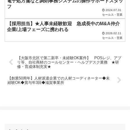
電子処方箋など調剤事務システムの操作サポートスタッ
フ
2024.07.31
セールス・営業
【採用担当】★人事未経験歓迎 急成長中のM&A仲介
企業/上場フェーズに携われる
2026.02.11
セールス・営業
【大阪市北区で第二新卒・未経験OK案件】 POSレジ、アプ
リ等、自社商材のコールセンター・ヘルプデスク業務 ★研
修・育成体制充実★
【創業50周年】人材派遣企業での人材コーディネーター◆未
経験OK◆賞与年3回◆滋賀事業所