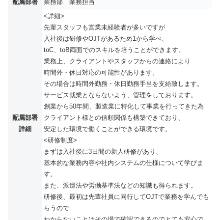
配属部署
業務部 業務担当
<詳細>
先輩スタッフも営業未経験者が多いですが
入社後は研修やOJTがあるため1から学べ、
toC、toB両面でのスキルを培うことができます。
業務上、クライアントやスタッフからの連絡により
時間外・休日対応の可能性があります。
その場合は時間外勤務・休日勤務手当を支給致します。
サービス就業とならないよう、管理をしております。
創業から50年間、製造業に特化して事業を行ってきた為
配属部署
クライアント様との信頼関係も構築できており、
詳細
安定した環境で働くことができる環境です。
<研修制度>
まずは入社後に3日間の新人研修があり、
基本的な業務内容や社内システムの仕様について学びま
す。
また、派遣法や労働基準法などの知識も得られます。
研修後、最初は先輩社員に同行してOJTで業務を学んでも
らうので
わからないことはその場で確認できるのでとても安心で