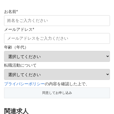
お名前
*
メールアドレス
*
年齢（年代）
転職活動について
こ
プライバシーポリシー
の内容を確認した上で、
の
フ
ィ
関連求人
ー