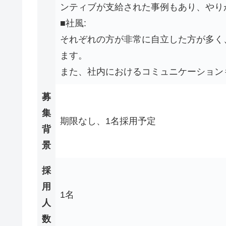
ンティブが支給された事例もあり、やり
■社風:
それぞれの方が非常に自立した方が多く
ます。
また、社内におけるコミュニケーション
募
集
期限なし、1名採用予定
背
景
採
用
1名
人
数