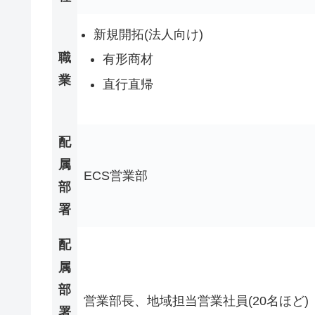
新規開拓(法人向け)
職
有形商材
業
直行直帰
配
属
ECS営業部
部
署
配
属
部
営業部長、地域担当営業社員(20名ほど)
署