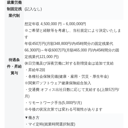
裁量労働
制固定残
(記入なし)
業代制
想定年収 4,500,000 円 – 6,000,000円
※ご希望と経験等を考慮し、当社規定により決定いたしま
す
年収450万円(月額348,800円/内45時間分の固定残業代
66,300円)～年収600万円(月額465,000 円/内45時間分の固
定残業代121,000 円)
待遇条
休日労働及び深夜労働に対する割増賃金は追加で支給
件・昇給
・昇給年2回
賞与
・各種社会保険完備(健康・雇用・労災・厚生年金)
※関東ITソフトウェア健康保険組合加入
・交通費:オフィス出社日数に応じて支給する(上限5万円/
月)
・リモートワーク手当(5,000円/月)
※今後の状況次第では変わる可能性があります
▼働き方
・マイ定時(就業時間選択制度)