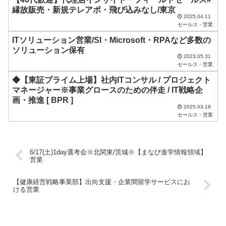
て
縁故販売・新規テレアポ・飛び込みなし/東京
く
2025.04.11
セールス・営業
だ
ITソリューション営業/SI・Microsoft・RPAなど多数の
さ
ソリューション保有
い
2023.05.31
セールス・営業
。
◆【東証プライム上場】社内ITコンサル / プロジェクト
マネージャー※事業グロースのための伴走 / IT戦略企
画・推進 [ BPR ]
2025.03.18
セールス・営業
6/17(土)1day選考会※北関東/茨城※【まなび進学情報領域】
営業
【健康経営戦略事業部】出向支援・企業間留学サービスにお
ける営業