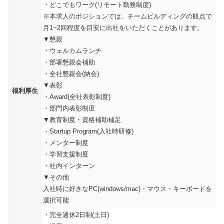
・どこでもワーク(リモート勤務制度)
※本求人のポジションでは、チームビルディングの観点で
月1~2回程度を目安に出社をいただくことがあります。
▼懇親
・ウェルカムランチ
・部署懇親会補助
・全社懇親会(納会)
▼表彰
福利厚生
・Award(全社表彰制度)
・部門内表彰制度
▼教育制度・資格補助補足
・Startup Program(入社時研修)
・メンター制度
・学習支援制度
・社内インターン
▼その他
入社時に好きなPC(windows/mac)・マウス・キーボードを
選択可能
・完全週休2日制(土日)