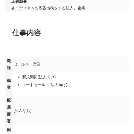
主要顧客
各メディアへの広告出稿をする法人、企業
仕事内容
職
セールス・営業
種
新規開拓(法人向け)
職
ルートセールス(法人向け)
業
配
属
(記入なし)
部
署
配