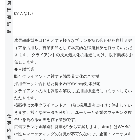
属
部
(記入なし)
署
詳
細
成果報酬型をはじめとする様々なプランを持ち合わせた自社メデ
ィアを活用し、営業担当として本質的な課題解決を行っていただ
きます。 クライアントの成果最大化の推進に向け、以下業務をお
任せします。
◆直販営業
既存クライアントに対する効果最大化のご支援
採用データに合わせた提案内容の企画/効果測定
クライアントの採用課題を解決し採用目標達成にコミットしてい
ただきます。
掲載後は大手クライアントと一緒に採用成功に向けて伴走してい
きます。様々なデータを分析し、ユーザーと企業のマッチング度
仕
合いを高める企画を作る業務です。
事
広告プランは企業別に営業が1から立案します。企画にはWEBの
内
特性やマーケティングの知見が不可欠なので、企画・マーケスキ
容