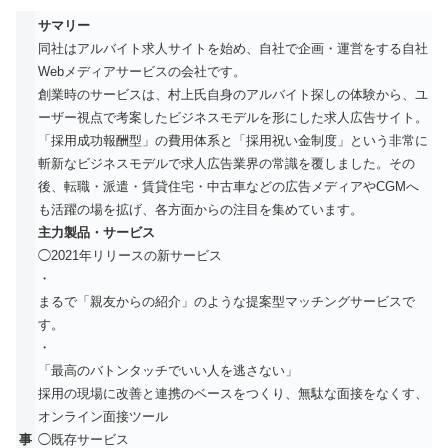
サマリー
同社はアルバイト求人サイトを始め、自社で企画・運営をする自社
Webメディアサービスの会社です。
創業時のサービスは、村上氏自身のアルバイト探しの体験から、ユ
ーザー視点で考案したビジネスモデルを形にした求人広告サイト。
「採用成功報酬型」の費用体系と「採用祝い金制度」という非常に
斬新なビジネスモデルで求人広告業界の常識を覆しました。その
後、転職・派遣・賃貸住宅・中古車などの広告メディアやCGMへ
も活躍の場を拡げ、各方面からの注目を集めています。
主力製品・サービス
◯2021年リリースの新サービス
・
まるで「親友からの紹介」のような提案型マッチングサービスで
す。
・
「最高のバトンタッチでいい人を逃さない」
採用の現場に改善と連携のベースをつくり、無駄な面接をなくす、
オンライン面接ツール
事
◯既存サービス