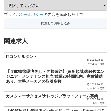
こ
プライバシーポリシー
の内容を確認した上で、
の
フ
ィ
関連求人
ー
ル
ド
ITコンサルタント
2025.03.11
は
セールス・営業
空
【兵庫/書類選考無し・面接確約】(造船領域)未経験エン
ジニア・メンテナンス担当/残業20時間以内、家賃補助
の
あり、大手メーカとの取引多数
ま
2024.10.27
セールス・営業
ま
カスタマーサクセス/ナレッジプラットフォーム事業
に
2025.10.16
セールス・営業
し
【40代歓迎】代理店インサイド・フィールドセールス#