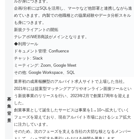
ルが身につきます。
企画/分析にはSQLを活用し、マーケなど他部署と連携しながら進
めていきます。内製での他職種との協業経験やデータ分析スキル
も身につきます。
新規クライアントの開拓
テレアポ/WEB商談がメインとなります。
◆利用ツール
ドキュメント管理: Confluence
チャット: Slack
ミーティング: Zoom, Google Meet
その他: Google Workspace、SQL
業界初の成果報酬型のアルバイト求人サイトで上場した当社。
2021年には提案型マッチングアプリやオンライン面接ツールとい
う新規事業のリリースを行い、2023年2月で創業17周年を迎えま
募
した。
集
創業事業として誕生したサービスは事業を1→10へ拡大していく
背
フェーズを迎えており、現在アルバイト市場におけるシェア拡大
景
に注力しています。
そのため、次のフェーズを支える当社の大切な核となるメンバー
として、シェア拡大を牽引いただける仲間を募集します。