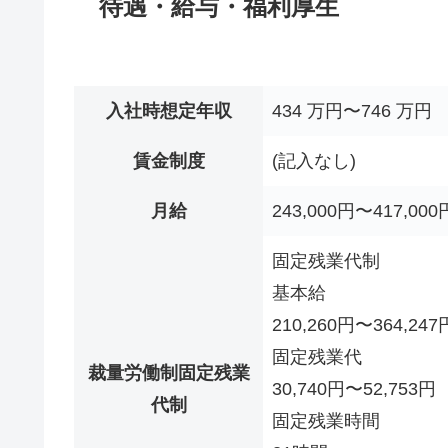
待遇・給与・福利厚生
入社時想定年収
434 万円〜746 万円
賃金制度
(記入なし)
月給
243,000円〜417,000
固定残業代制
基本給
210,260円〜364,247
固定残業代
裁量労働制固定残業
30,740円〜52,753円
代制
固定残業時間