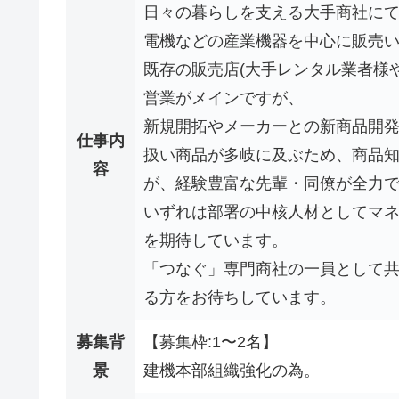
日々の暮らしを支える大手商社に
電機などの産業機器を中心に販売
既存の販売店(大手レンタル業者様
営業がメインですが、
新規開拓やメーカーとの新商品開
仕事内
扱い商品が多岐に及ぶため、商品
容
が、経験豊富な先輩・同僚が全力
いずれは部署の中核人材としてマ
を期待しています。
「つなぐ」専門商社の一員として
る方をお待ちしています。
募集背
【募集枠:1〜2名】
景
建機本部組織強化の為。