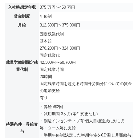
入社時想定年収
375 万円〜450 万円
賃金制度
年俸制
月給
312,500円〜375,000円
固定残業代制
基本給
270,200円〜324,300円
固定残業代
裁量労働制固定残
42,300円〜50,700円
業代制
固定残業時間
20時間
固定残業時間を超える時間外労働分についての賃金
の追加支給
有り
・昇給:年2回
・試用期間:3ヶ月(条件変更なし)
・別途インセンティブ有:個人目標達成に対し月
待遇条件・昇給賞
毎・ターム毎に支給
与
・半期年俸制(決定した半期年俸を6分割し月額給与