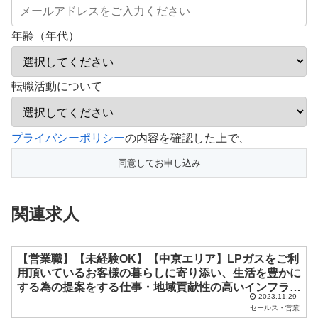
年齢（年代）
転職活動について
こ
プライバシーポリシー
の内容を確認した上で、
の
フ
ィ
関連求人
ー
ル
ド
【営業職】【未経験OK】【中京エリア】LPガスをご利
用頂いているお客様の暮らしに寄り添い、生活を豊かに
は
する為の提案をする仕事・地域貢献性の高いインフラ事
空
2023.11.29
業
セールス・営業
の