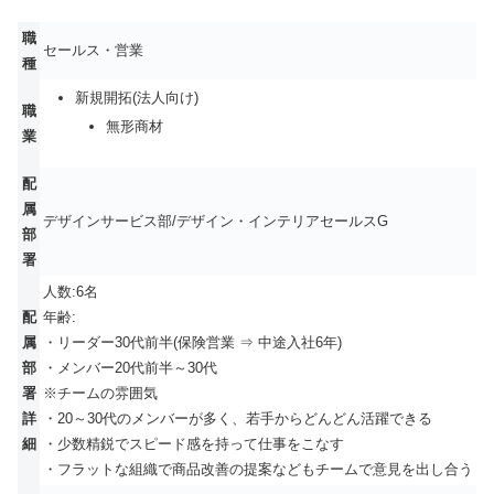
職
セールス・営業
種
新規開拓(法人向け)
職
無形商材
業
配
属
デザインサービス部/デザイン・インテリアセールスG
部
署
人数:6名
配
年齢:
属
・リーダー30代前半(保険営業 ⇒ 中途入社6年)
部
・メンバー20代前半～30代
署
※チームの雰囲気
詳
・20～30代のメンバーが多く、若手からどんどん活躍できる
細
・少数精鋭でスピード感を持って仕事をこなす
・フラットな組織で商品改善の提案などもチームで意見を出し合う