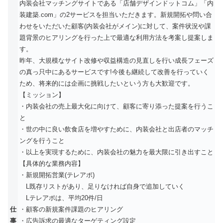
内装会社マッチングサイトである「店舗デザインドットコム」「内
装建築.com」の2サービスを担当いただきます。新規開拓や問い合
わせをいただいた顧客(内装会社がメイン)に対して、案件状況や課
題背景のヒアリングを行った上で最適な利用方法を考案し提案しま
す。
昨年、大規模なサイト改修や収益構造の見直しを行い成長フェーズ
の真っ只中にあるサービスです!今後も継続して改善を行っていく
ため、将来的には企画に挑戦したいという方も大歓迎です。
【ミッション】
・内装会社の売上最大化に向けて、顧客に寄り添った提案を行うこ
と
・世の中に良い飲食店を増やすために、内装会社と出店者のマッチ
ングを行うこと
・以上を実現するために、内装会社の魅力を最大限に引き出すこと
【具体的な業務内容】
・新規開拓営業(テレアポ)
L既存リストがあり、足りなければ自身で追加していく
Lテレアポは、平均20件/日
仕
・顧客の新規案件課題のヒアリング
事
・広告訴求の最適なターゲティング設定