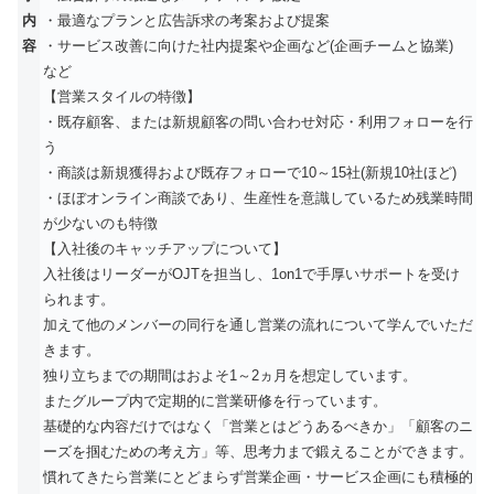
内
・最適なプランと広告訴求の考案および提案
容
・サービス改善に向けた社内提案や企画など(企画チームと協業)
など
【営業スタイルの特徴】
・既存顧客、または新規顧客の問い合わせ対応・利用フォローを行
う
・商談は新規獲得および既存フォローで10～15社(新規10社ほど)
・ほぼオンライン商談であり、生産性を意識しているため残業時間
が少ないのも特徴
【入社後のキャッチアップについて】
入社後はリーダーがOJTを担当し、1on1で手厚いサポートを受け
られます。
加えて他のメンバーの同行を通し営業の流れについて学んでいただ
きます。
独り立ちまでの期間はおよそ1～2ヵ月を想定しています。
またグループ内で定期的に営業研修を行っています。
基礎的な内容だけではなく「営業とはどうあるべきか」「顧客のニ
ーズを掴むための考え方」等、思考力まで鍛えることができます。
慣れてきたら営業にとどまらず営業企画・サービス企画にも積極的