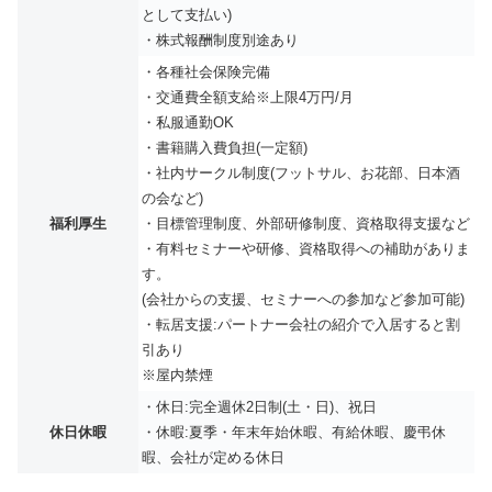
として支払い)
・株式報酬制度別途あり
・各種社会保険完備
・交通費全額支給※上限4万円/月
・私服通勤OK
・書籍購入費負担(一定額)
・社内サークル制度(フットサル、お花部、日本酒
の会など)
福利厚生
・目標管理制度、外部研修制度、資格取得支援など
・有料セミナーや研修、資格取得への補助がありま
す。
(会社からの支援、セミナーへの参加など参加可能)
・転居支援:パートナー会社の紹介で入居すると割
引あり
※屋内禁煙
・休日:完全週休2日制(土・日)、祝日
休日休暇
・休暇:夏季・年末年始休暇、有給休暇、慶弔休
暇、会社が定める休日