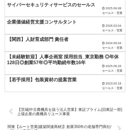
サイバーセキュリティサービスのセールス
ま
2025.06.08
セールス・営業
ま
企業価値経営支援コンサルタント
に
2026.03.04
セールス・営業
し
【関西】人財育成部門 責任者
て
2024.09.04
く
セールス・営業
だ
【未経験歓迎】人事企画室 採用担当_東京勤務 ◎年休
128日◎創業57年◎平均勤続年数16年
さ
2025.08.26
セールス・営業
い
【若手採用】包装資材の提案営業
。
2023.03.18
セールス・営業
【茨城|中古農機具を扱う法人営業】東証プライム(旧東証一部)
上場企業の農機具リユース事業
関東【ルート営業(建築関連商材)】創業350年の老舗専門商社/