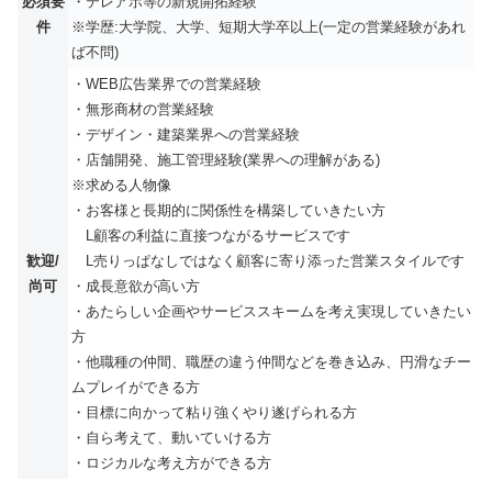
必須要
・テレアポ等の新規開拓経験
件
※学歴:大学院、大学、短期大学卒以上(一定の営業経験があれ
ば不問)
・WEB広告業界での営業経験
・無形商材の営業経験
・デザイン・建築業界への営業経験
・店舗開発、施工管理経験(業界への理解がある)
※求める人物像
・お客様と長期的に関係性を構築していきたい方
L顧客の利益に直接つながるサービスです
歓迎/
L売りっぱなしではなく顧客に寄り添った営業スタイルです
尚可
・成長意欲が高い方
・あたらしい企画やサービススキームを考え実現していきたい
方
・他職種の仲間、職歴の違う仲間などを巻き込み、円滑なチー
ムプレイができる方
・目標に向かって粘り強くやり遂げられる方
・自ら考えて、動いていける方
・ロジカルな考え方ができる方