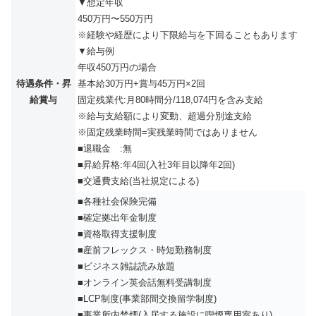
▼想定年収
450万円〜550万円
※経験や経歴により下限給与を下回ることもあります
▼給与例
年収450万円の場合
待遇条件・昇
基本給30万円+賞与45万円×2回
給賞与
固定残業代:月80時間分/118,074円を含み支給
※給与支給額により変動、超過分別途支給
※固定残業時間=実残業時間ではありません
■退職金 :無
■昇給昇格:年4回(入社3年目以降年2回)
■交通費支給(当社規定による)
■各種社会保険完備
■確定拠出年金制度
■資格取得支援制度
■産前フレックス・時短勤務制度
■ビジネス雑誌読み放題
■オンライン英会話無料受講制度
■LCP制度(事業部間交換留学制度)
■事業所内禁煙(入居する施設に喫煙専用室あり)