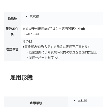
東京都
勤務地
勤務地住
東京都千代田区麹町2-3-2 半蔵門PREX North
所
3F/4F/5F/6F
その他
■事業所内禁煙(入居する施設に喫煙専用室あり)
喫煙環境
・就業規則により就業時間内の喫煙を全面的に禁止
・禁煙サポート制度あり
雇用形態
正社員
雇用形態