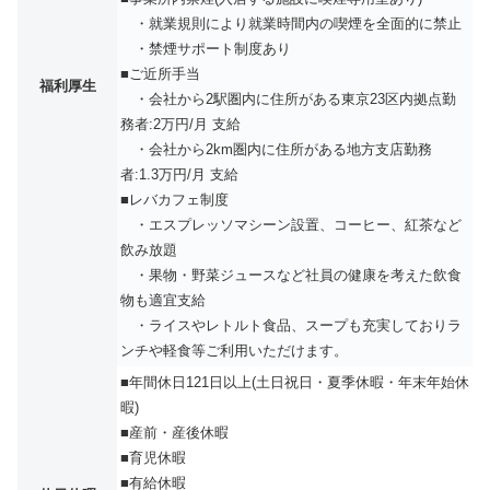
・就業規則により就業時間内の喫煙を全面的に禁止
・禁煙サポート制度あり
■ご近所手当
福利厚生
・会社から2駅圏内に住所がある東京23区内拠点勤
務者:2万円/月 支給
・会社から2km圏内に住所がある地方支店勤務
者:1.3万円/月 支給
■レバカフェ制度
・エスプレッソマシーン設置、コーヒー、紅茶など
飲み放題
・果物・野菜ジュースなど社員の健康を考えた飲食
物も適宜支給
・ライスやレトルト食品、スープも充実しておりラ
ンチや軽食等ご利用いただけます。
■年間休日121日以上(土日祝日・夏季休暇・年末年始休
暇)
■産前・産後休暇
■育児休暇
■有給休暇