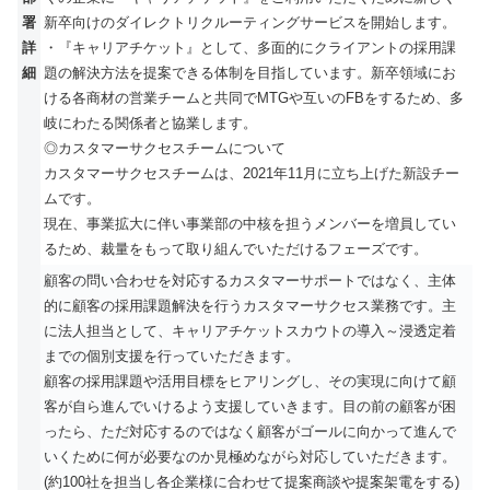
署
新卒向けのダイレクトリクルーティングサービスを開始します。
詳
・『キャリアチケット』として、多面的にクライアントの採用課
細
題の解決方法を提案できる体制を目指しています。新卒領域にお
ける各商材の営業チームと共同でMTGや互いのFBをするため、多
岐にわたる関係者と協業します。
◎カスタマーサクセスチームについて
カスタマーサクセスチームは、2021年11月に立ち上げた新設チー
ムです。
現在、事業拡大に伴い事業部の中核を担うメンバーを増員してい
るため、裁量をもって取り組んでいただけるフェーズです。
顧客の問い合わせを対応するカスタマーサポートではなく、主体
的に顧客の採用課題解決を行うカスタマーサクセス業務です。主
に法人担当として、キャリアチケットスカウトの導入～浸透定着
までの個別支援を行っていただきます。
顧客の採用課題や活用目標をヒアリングし、その実現に向けて顧
客が自ら進んでいけるよう支援していきます。目の前の顧客が困
ったら、ただ対応するのではなく顧客がゴールに向かって進んで
いくために何が必要なのか見極めながら対応していただきます。
(約100社を担当し各企業様に合わせて提案商談や提案架電をする)