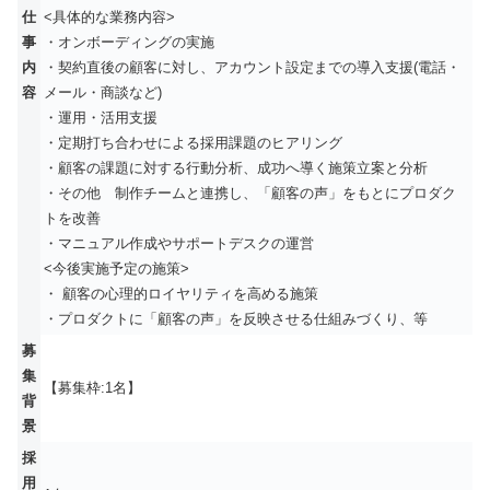
仕
<具体的な業務内容>
事
・オンボーディングの実施
内
・契約直後の顧客に対し、アカウント設定までの導入支援(電話・
容
メール・商談など)
・運用・活用支援
・定期打ち合わせによる採用課題のヒアリング
・顧客の課題に対する行動分析、成功へ導く施策立案と分析
・その他 制作チームと連携し、「顧客の声」をもとにプロダク
トを改善
・マニュアル作成やサポートデスクの運営
<今後実施予定の施策>
・ 顧客の心理的ロイヤリティを高める施策
・プロダクトに「顧客の声」を反映させる仕組みづくり、等
募
集
【募集枠:1名】
背
景
採
用