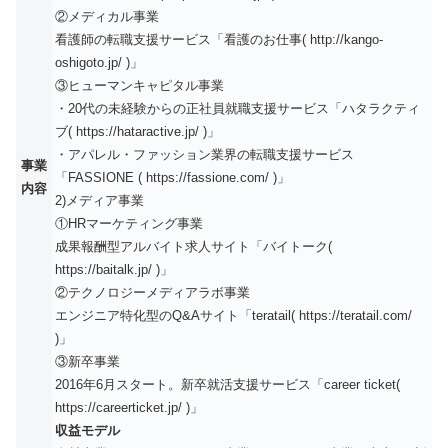
②メディカル事業
看護師の転職支援サービス「看護のお仕事( http://kango-
oshigoto.jp/ )」
③ヒューマンキャピタル事業
・20代の未経験からの正社員就職支援サービス「ハタラクティ
ブ( https://hataractive.jp/ )」
・アパレル・ファッション業界の転職支援サービス
事業
「FASSIONE ( https://fassione.com/ )」
内容
2)メディア事業
①HRマーケティング事業
成果報酬型アルバイト求人サイト「バイトーク(
https://baitalk.jp/ )」
②テクノロジーメディアラボ事業
エンジニア特化型のQ&Aサイト「teratail( https://teratail.com/
)」
③新卒事業
2016年6月スタート。新卒就活支援サービス「career ticket(
https://careerticket.jp/ )」
収益モデル