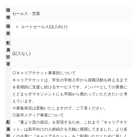
職
セールス・営業
種
職
ルートセールス(法人向け)
業
配
属
(記入なし)
部
署
◎キャリアチケット事業部について
キャリアチケットは、学生の学校入学から就職活動を終えるまで
を長期的に支援し続けるサービスです。メンバーとしての業務に
とどまらずマネジメントにも早期から携わっていただきたいと考
えています。
※募集状況は変動いたしますので、ご了承ください。
◎新卒メディア事業について
配
・『量より質の就活』を実現するため、これまで『キャリアチケ
属
ット』は新卒向けの人材紹介を主軸に展開してきました。より多
部
くの企業に『キャリアチケット』をご利用いただくために新しく