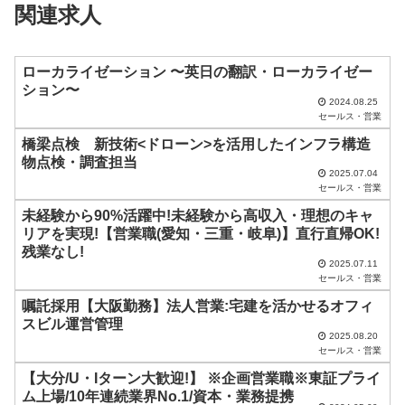
関連求人
ー
ル
ド
ローカライゼーション 〜英日の翻訳・ローカライゼー
ション〜
は
2024.08.25
セールス・営業
空
橋梁点検 新技術<ドローン>を活用したインフラ構造
の
物点検・調査担当
ま
2025.07.04
セールス・営業
ま
未経験から90%活躍中!未経験から高収入・理想のキャ
に
リアを実現!【営業職(愛知・三重・岐阜)】直行直帰OK!
し
残業なし!
2025.07.11
て
セールス・営業
く
嘱託採用【大阪勤務】法人営業:宅建を活かせるオフィ
だ
スビル運営管理
2025.08.20
さ
セールス・営業
い
【大分/U・Iターン大歓迎!】 ※企画営業職※東証プライ
ム上場/10年連続業界No.1/資本・業務提携
。