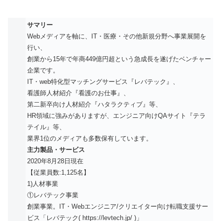
サマリー
Webメディアを軸に、IT・医療・その他新規分野へ事業展開を
行い、
創業から15年で年商449億円超という急成長を遂げたベンチャー
企業です。
IT・web特化型マッチングサービス『レバテック』、
看護師人材紹介『看護のお仕事』、
第二新卒向け人材紹介『ハタラクティブ』等、
HR領域に強みがありますが、エンジニア向けQAサイト『テラ
テイル』等、
業界1位のメディアも多数保有しています。
主力製品・サービス
2020年8月28日現在
【従業員数:1,125名】
1)人材事業
①レバテック事業
創業事業。IT・Webエンジニア/クリエイター向け転職支援サー
ビス「レバテック( https://levtech.jp/ )」