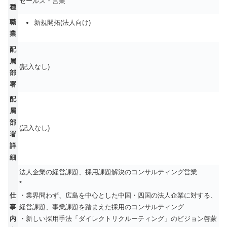
セールス・営業
種
職
新規開拓(法人向け)
業
配
属
(記入なし)
部
署
配
属
部
(記入なし)
署
詳
細
法人企業の経営課題、採用課題解決のコンサルティング営業
*
仕
・業界問わず、広島を中心とした中国・四国の法人企業に対する、
事
経営課題、事業課題を踏まえた採用のコンサルティング
内
・新しい採用手法「ダイレクトリクルーティング」のビジョン啓蒙