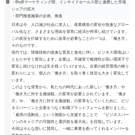
容
・BtoBマーケティング部、インサイドセールス部と連携した市場
シェアの拡大
・部門推進施策の企画、推進
日本は今、人口減少社会に突入し、産業構造の変化や急速なグロー
バル化など、さまざまな理由を背景に経済が停滞し続けています。
この状況を打破するために改革が必要なことの一つは、「働き方」
そのものです。
現代では、情報技術の急速な普及と進化に伴い、ビジネス環境はい
ともたやすく変化します。企業は、不確実で複雑性が高い環境下で
変化し続けなければ生き残っていけません。企業の経営環境の移り
変わりにより、個人の「働き方」を取り巻く状況も大きく変化して
います。
このような背景から、私たちの時代にあった新しい「働き方」や
「働き方に対する価値観」の変革が必要とされています。 「働き
方」や、「働き方に対する価値観」の変革をしていくために、ビジ
ネスパーソンと企業をつなぐ転職プラットフォームを創りました。
「雇用の流動化」という側面から支援することで、『ビジネスパー
ソンのキャリアの可能性と選択肢を最大化』を目指しています。
今回はそんな想いに賛同し、一緒に事業を創ってくれるメンバーを