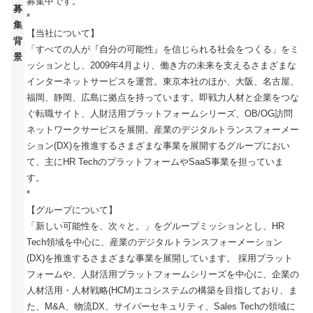
募集中です。
募
*
集
【当社について】
背
「すべての人が『自分の可能性』を信じられる社会をつくる」をミ
景
ッションとし、2009年4月より、働き方の未来を支えるさまざまな
インターネットサービスを運営。東京本社のほか、大阪、名古屋、
福岡、静岡、広島に拠点を持っています。即戦力人材と企業をつな
ぐ転職サイト、人財活用プラットフォームシリーズ、OB/OG訪問
ネットワークサービスを展開。産業のデジタルトランスフォーメー
ション(DX)を推進するさまざまな事業を展開するグループにおい
て、主にHR TechのプラットフォームやSaaS事業を担っていま
す。
*
【グループについて】
「新しい可能性を、次々と。」をグループミッションとし、HR
Tech領域を中心に、産業のデジタルトランスフォーメーション
(DX)を推進するさまざまな事業を展開しています。 採用プラット
フォームや、人財活用プラットフォームシリーズを中心に、企業の
人材活用・人材戦略(HCM)エコシステムの構築を目指しており、ま
た、M&A、物流DX、サイバーセキュリティ、Sales Techの領域に