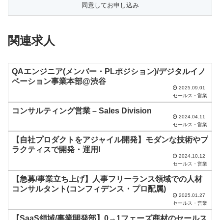
の
フ
ィ
関連求人
ー
ル
ド
QAエンジニア(メンバー・PLポジション)/デジタルイノ
ベーション事業本部@渋谷
は
2025.09.01
セールス・営業
空
コンサルティング営業 – Sales Division
の
2024.04.11
ま
セールス・営業
ま
【自社プロダクトをアジャイル開発】モダンな技術やプ
ラクティスで開発・運用!
に
2024.10.12
セールス・営業
し
【急募/事業立ち上げ】人事フリーランス領域での人材
て
コンサルタント(コンフィデンス・プロ配属)
く
2025.01.27
セールス・営業
だ
【SaaS領域/事業開発部】0→1フェーズ商材のセールス