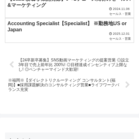
さ
&マーケティング
い
2024.11.06
セールス・営業
。
Accounting Specialist【Specialist】 ※勤務地US or
Japan
2025.12.01
セールス・営業
【24卒新卒募集】SNS動画マーケティングの提案営業 ◎設立
3年目で売上前年比 200%! ◎目標達成インセンティブ上限な
し! ◎ベンチャーマインド大歓迎!
※福岡※【ダイレクトリクルーティング コンサルタント(福
岡)】■採用課題解決のコンサルティング営業■ライフワークバ
ランス充実