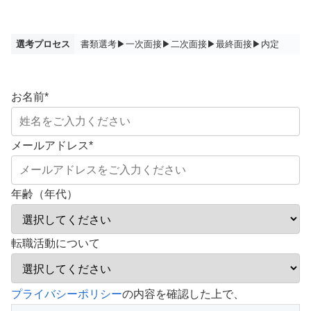
選考プロセス
書類選考▶一次面接▶二次面接▶最終面接▶内定
お名前
*
メールアドレス
*
年齢（年代）
転職活動について
こ
プライバシーポリシー
の内容を確認した上で、