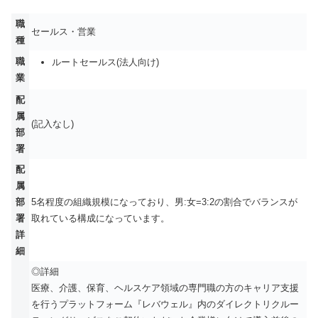
職
セールス・営業
種
職
ルートセールス(法人向け)
業
配
属
(記入なし)
部
署
配
属
部
5名程度の組織規模になっており、男:女=3:2の割合でバランスが
署
取れている構成になっています。
詳
細
◎詳細
医療、介護、保育、ヘルスケア領域の専門職の方のキャリア支援
を行うプラットフォーム『レバウェル』内のダイレクトリクルー