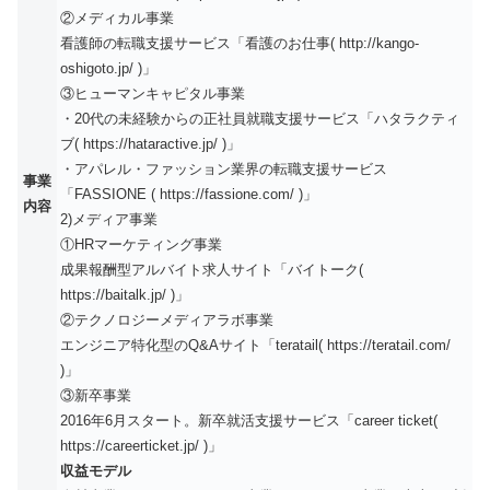
②メディカル事業
看護師の転職支援サービス「看護のお仕事( http://kango-
oshigoto.jp/ )」
③ヒューマンキャピタル事業
・20代の未経験からの正社員就職支援サービス「ハタラクティ
ブ( https://hataractive.jp/ )」
・アパレル・ファッション業界の転職支援サービス
事業
「FASSIONE ( https://fassione.com/ )」
内容
2)メディア事業
①HRマーケティング事業
成果報酬型アルバイト求人サイト「バイトーク(
https://baitalk.jp/ )」
②テクノロジーメディアラボ事業
エンジニア特化型のQ&Aサイト「teratail( https://teratail.com/
)」
③新卒事業
2016年6月スタート。新卒就活支援サービス「career ticket(
https://careerticket.jp/ )」
収益モデル