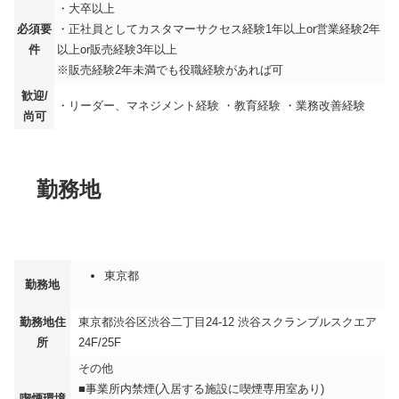
・大卒以上
必須要
・正社員としてカスタマーサクセス経験1年以上or営業経験2年
件
以上or販売経験3年以上
※販売経験2年未満でも役職経験があれば可
歓迎/
・リーダー、マネジメント経験 ・教育経験 ・業務改善経験
尚可
勤務地
東京都
勤務地
勤務地住
東京都渋谷区渋谷二丁目24-12 渋谷スクランブルスクエア
所
24F/25F
その他
■事業所内禁煙(入居する施設に喫煙専用室あり)
喫煙環境