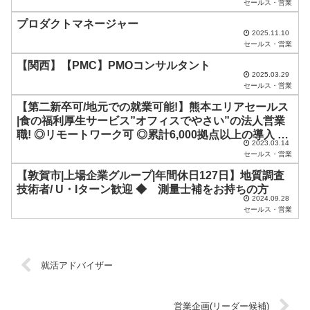
ま
セールス・営業
ま
プロダクトマネージャー
2025.11.10
に
セールス・営業
し
【関西】【PMC】PMOコンサルタント
2025.03.29
て
セールス・営業
く
【第二新卒可/地元での就業可能!】熊本エリアセールス
だ
|食の福利厚生サービス”オフィスでやさい”の法人営業
職! ◎リモートワーク可 ◎累計6,000拠点以上の導入 ◎
さ
2023.03.14
食の力で地元を元気に
セールス・営業
い
【敦賀市|上場企業グループ|年間休日127日】地質調査
。
技術者/ U・Iターン歓迎 ◆ 測量士補をお持ちの方
2024.09.28
セールス・営業
就活アドバイザー
営業企画(リーダー候補)