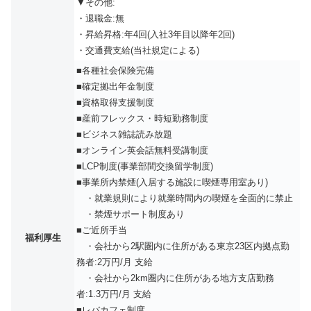
▼その他:
・退職金:無
・昇給昇格:年4回(入社3年目以降年2回)
・交通費支給(当社規定による)
■各種社会保険完備
■確定拠出年金制度
■資格取得支援制度
■産前フレックス・時短勤務制度
■ビジネス雑誌読み放題
■オンライン英会話無料受講制度
■LCP制度(事業部間交換留学制度)
■事業所内禁煙(入居する施設に喫煙専用室あり)
・就業規則により就業時間内の喫煙を全面的に禁止
・禁煙サポート制度あり
■ご近所手当
福利厚生
・会社から2駅圏内に住所がある東京23区内拠点勤
務者:2万円/月 支給
・会社から2km圏内に住所がある地方支店勤務
者:1.3万円/月 支給
■レバカフェ制度