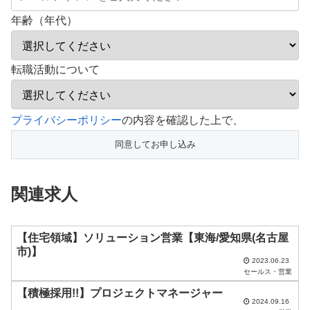
年齢（年代）
転職活動について
こ
プライバシーポリシー
の内容を確認した上で、
の
フ
ィ
関連求人
ー
ル
ド
【住宅領域】ソリューション営業【東海/愛知県(名古屋
市)】
は
2023.06.23
セールス・営業
空
【積極採用!!】プロジェクトマネージャー
の
2024.09.16