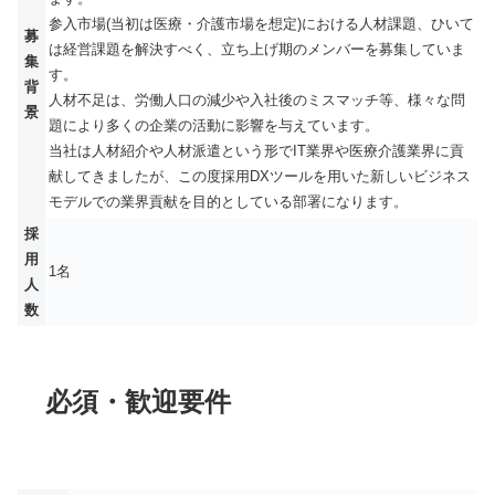
参入市場(当初は医療・介護市場を想定)における人材課題、ひいて
募
は経営課題を解決すべく、立ち上げ期のメンバーを募集していま
集
す。
背
人材不足は、労働人口の減少や入社後のミスマッチ等、様々な問
景
題により多くの企業の活動に影響を与えています。
当社は人材紹介や人材派遣という形でIT業界や医療介護業界に貢
献してきましたが、この度採用DXツールを用いた新しいビジネス
モデルでの業界貢献を目的としている部署になります。
採
用
1名
人
数
必須・歓迎要件