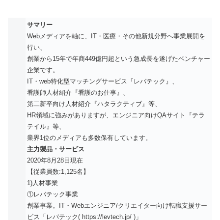
サマリー
Webメディアを軸に、IT・医療・その他新規分野へ事業展開を
行い、
創業から15年で年商449億円超という急成長を遂げたベンチャー
企業です。
IT・web特化型マッチングサービス『レバテック』、
看護師人材紹介『看護のお仕事』、
第二新卒向け人材紹介『ハタラクティブ』等、
HR領域に強みがありますが、エンジニア向けQAサイト『テラ
テイル』等、
業界1位のメディアも多数保有しています。
主力製品・サービス
2020年8月28日現在
【従業員数:1,125名】
1)人材事業
①レバテック事業
創業事業。IT・Webエンジニア/クリエイター向け転職支援サー
ビス「レバテック( https://levtech.jp/ )」