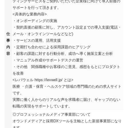
ティングサービスをご契約いただいた企業様に向けて導入前後の
サポートを行って頂きます。
<具体的な業務内容>
・オンボーディングの実施
・契約直後の顧客に対し、アカウント設定までの導入支援(電話・
仕
メール・オンラインツールなどなど)
事
・サービスの運用、活用支援
内
・定期打ち合わせによる採用課題のヒアリング
容
・顧客の課題に対する行動分析、成功へ導く施策立案と分析
・マニュアル作成やサポートデスクの運営
・その他 関係職種やお客様のご意見、感想をもとにプロダクト
を改善
<レバウェル https://levwell.jp/ とは>
医療 ・介護・保育・ヘルスケア領域の専門職のための求人サイト
です。
実際に働く人からのリアルな声を求職者に届け、ギャップのない
転職の実現をサポートしています。
◎プロフェッショナルメディア事業部について
オウンドメディアと採用DXツールを主軸とした新規事業部になり
ます。