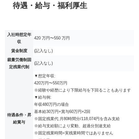
待遇・給与・福利厚生
入社時想定年
420 万円〜550 万円
収
賃金制度
(記入なし)
裁量労働制固
(記入なし)
定残業代制
▼想定年収:
420万円〜550万円
※経験や経歴により下限給与を下回ることもあります
▼給与例:
年収480万円の場合
基本給30万円+賞与60万円×2回
待遇条件・昇
※固定残業代:月80時間分/118,074円を含み支給
給賞与
※給与支給額により変動、超過分別途支給
※固定残業時間=実残業時間ではありません