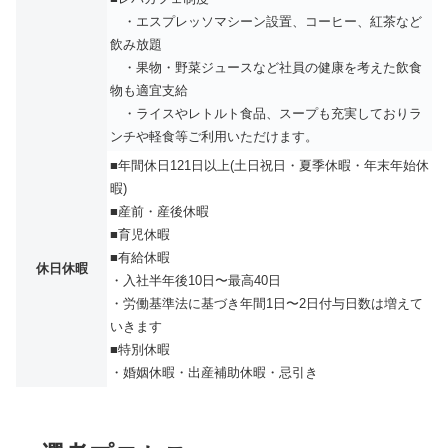
・エスプレッソマシーン設置、コーヒー、紅茶など
飲み放題
・果物・野菜ジュースなど社員の健康を考えた飲食
物も適宜支給
・ライスやレトルト食品、スープも充実しておりラ
ンチや軽食等ご利用いただけます。
■年間休日121日以上(土日祝日・夏季休暇・年末年始休
暇)
■産前・産後休暇
■育児休暇
■有給休暇
休日休暇
・入社半年後10日〜最高40日
・労働基準法に基づき年間1日〜2日付与日数は増えて
いきます
■特別休暇
・婚姻休暇・出産補助休暇・忌引き