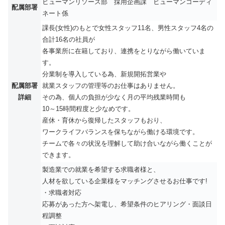
ヒューマンリソース部 採用企画課 ヒューマンコーディ
配属部署
ネート係
課長(女性)のもとで女性スタッフ11名、男性スタッフ4名の
合計16名の社員が
各事業所に在籍しており、連携をとりながら働いていま
す。
分業制を導入している為、新規開拓営業や
配属部署
就業スタッフの管理等のお仕事はありません。
詳細
その為、個人の負担が少なく月の平均残業時間も
10～15時間程度と少なめです。
産休・育休から復帰したスタッフもおり、
ワークライフバランスを保ちながら働ける環境です。
チームで各々の状況を理解して助け合いながら働くことが
できます。
製造業での就業を希望する求職者様と、
人材を欲している企業様をマッチングさせるお仕事です!
・求職者対応
応募があった方へ架電し、希望条件のヒアリング・面談日
程調整