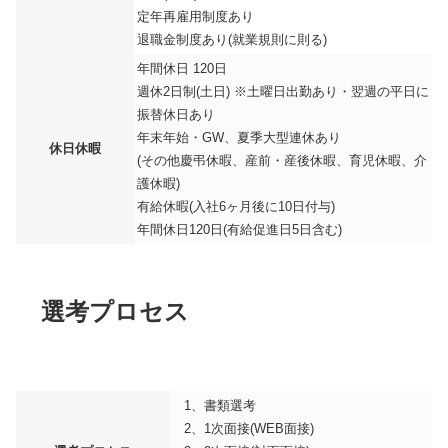
定年再雇用制度あり
退職金制度あり(就業規則に則る)
年間休日 120日
週休2日制(土日) ※土曜日出勤あり・翌週の平日に
振替休日あり
年末年始・GW、夏季大型連休あり
休日休暇
(その他慶弔休暇、産前・産後休暇、育児休暇、介
護休暇)
有給休暇(入社6ヶ月後に10日付与)
年間休日120日(有給促進日5日含む)
選考プロセス
1、書類選考
2、1次面接(WEB面接)