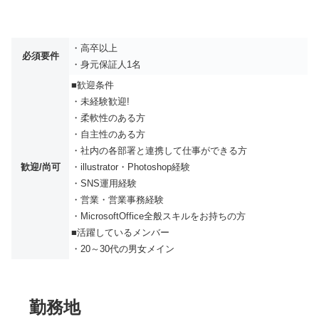
・高卒以上
必須要件
・身元保証人1名
■歓迎条件
・未経験歓迎!
・柔軟性のある方
・自主性のある方
・社内の各部署と連携して仕事ができる方
歓迎/尚可
・illustrator・Photoshop経験
・SNS運用経験
・営業・営業事務経験
・MicrosoftOffice全般スキルをお持ちの方
■活躍しているメンバー
・20～30代の男女メイン
勤務地