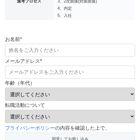
選考プロセス
3、2次面接(対面面接)
4、内定
5、入社
お名前
*
メールアドレス
*
年齢（年代）
転職活動について
こ
プライバシーポリシー
の内容を確認した上で、
の