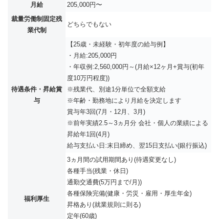
月給
205,000円〜
裁量労働制固定残
どちらでもない
業代制
【25歳・未経験・初年度の給与例】
・月給:205,000円
・年収例:2,560,000円～(月給×12ヶ月+賞与(初年
度10万円程度))
待遇条件・昇給賞
※残業代、別途1分単位で全額支給
与
※年齢・勤務地により月給を決定します
賞与年3回(7月・12月、3月)
※前年実績2.5～3ヵ月分 会社・個人の業績による
昇給年1回(4月)
給与支払い日:末日締め、翌15日支払い(銀行振込)
3ヵ月間の試用期間あり(待遇変更なし)
各種手当(残業・休日)
通勤交通費(5万円まで/月))
各種保険完備(健康・労災・雇用・厚生年金)
福利厚生
昇格あり(就業規則に則る)
定年(60歳)