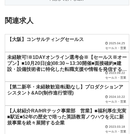
フ
ィ
関連求人
ー
ル
ド
【大阪】コンサルティングセールス
2025.04.25
は
セールス・営業
空
未経験可!※1DAYオンライン選考会※【セールス※オー
プン】■10月20日(金)08:30～13:30開催■面接確約■建
の
設・設備技術者に特化した転職支援や情報を発信する
ま
2023.09.22
Webメディアを展開するベンチャー企業
セールス・営業
ま
【第二新卒・未経験歓迎/転勤なし】プロダクションア
に
シスタント&AD(制作進行管理)
し
2024.10.22
セールス・営業
て
【人材紹介RA/HRテック事業部 営業】■福利厚生充実
く
■駅近■52年の歴史で培った英語教育ノウハウを元に新
だ
規事業を続々展開する企業
2023.03.18
さ
セールス・営業