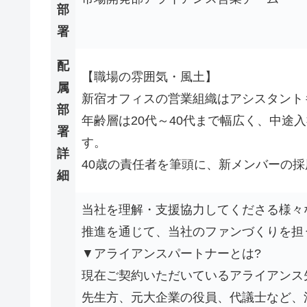
部
署
配
【職場の雰囲気・風土】
属
新宿オフィスの営業組織はアシスタント
部
年齢層は20代～40代まで幅広く、中途
署
す。
詳
40歳の責任者を筆頭に、新メンバーの
細
当社を理解・支援協力してくださる様々
推進を通じて、当社のファンづくりを担
▼アライアンスパートナーとは?
現在ご契約いただいているアライアンス
先生方、元大企業の役員、代議士など、