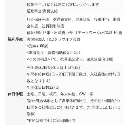
残業手当:月給とは別にお支払いいたします
通勤手当:実費支給
社会保険完備、交通費支給、健康診断、役職手当、退職
金制度、社員割引制度
補足情報:結婚・出産祝い金 リモートワーク(50%以上) 傷
福利厚生
害保険加入 T&Dクラブオフ会員
<定年> 60歳
<教育制度・資格補助補足> OJT
<その他補足> PC、携帯電話貸与、健康診断(年1回)
完全週休2日制(休日は土日祝日)
年間有給休暇1日～20日(下限日数は、入社直後の付与日
数となります)
年間休日日数127日
休日休暇
土曜、日曜、祝日、年末年始、GW 等
*計画有給休暇として夏季休暇5日間、その他2日間合計7
日間を会社指定日に行使頂きます。(年間休日127日とは
別枠)
*有給は毎年4月に20日間付与