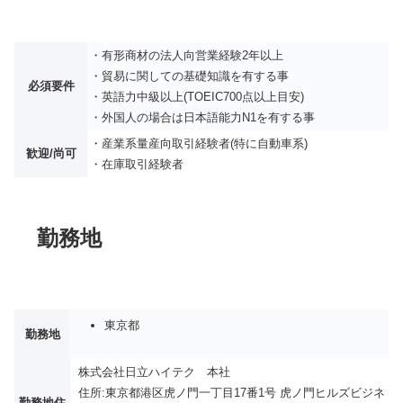
・有形商材の法人向営業経験2年以上
・貿易に関しての基礎知識を有する事
必須要件
・英語力中級以上(TOEIC700点以上目安)
・外国人の場合は日本語能力N1を有する事
・産業系量産向取引経験者(特に自動車系)
歓迎/尚可
・在庫取引経験者
勤務地
東京都
勤務地
株式会社日立ハイテク 本社
住所:東京都港区虎ノ門一丁目17番1号 虎ノ門ヒルズビジネ
勤務地住