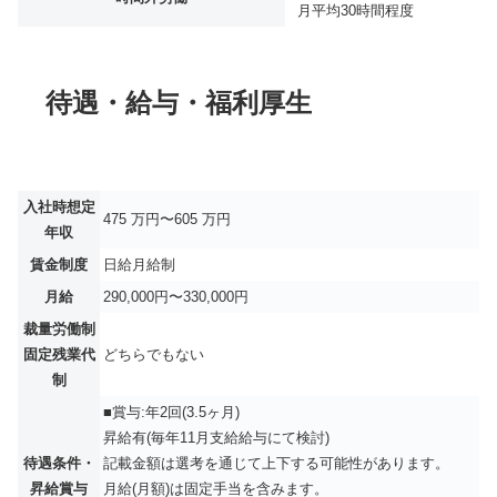
月平均
30時間程度
待遇・給与・福利厚生
入社時想定
475 万円〜605 万円
年収
賃金制度
日給月給制
月給
290,000円〜330,000円
裁量労働制
固定残業代
どちらでもない
制
■賞与:年2回(3.5ヶ月)
昇給有(毎年11月支給給与にて検討)
待遇条件・
記載金額は選考を通じて上下する可能性があります。
昇給賞与
月給(月額)は固定手当を含みます。