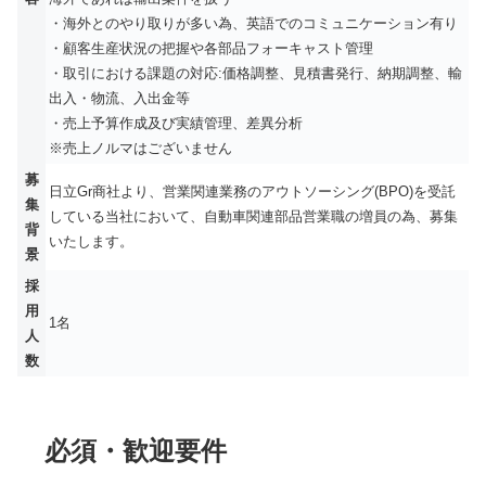
・海外とのやり取りが多い為、英語でのコミュニケーション有り
・顧客生産状況の把握や各部品フォーキャスト管理
・取引における課題の対応:価格調整、見積書発行、納期調整、輸
出入・物流、入出金等
・売上予算作成及び実績管理、差異分析
※売上ノルマはございません
募
日立Gr商社より、営業関連業務のアウトソーシング(BPO)を受託
集
している当社において、自動車関連部品営業職の増員の為、募集
背
いたします。
景
採
用
1名
人
数
必須・歓迎要件