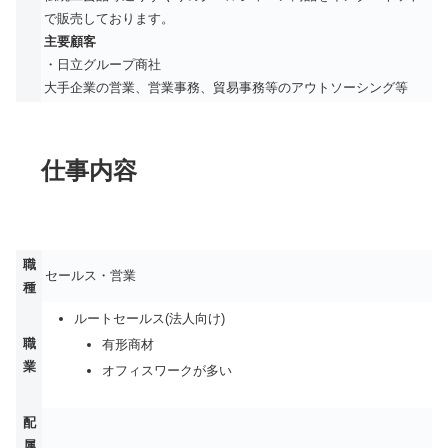
で販売しております。
主要顧客
・日立グループ商社
大手企業の営業、営業事務、貿易事務等のアウトソーシング等
仕事内容
職
セールス・営業
種
ルートセールス(法人向け)
職
有形商材
業
オフィスワークが多い
配
属