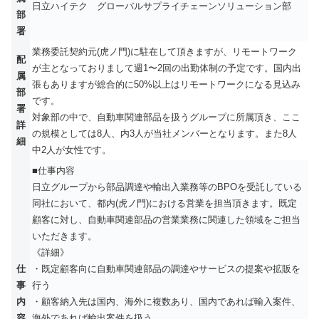
日立ハイテク グローバルサプライチェーンソリューション部
部
署
業務委託契約元(虎ノ門)に駐在して頂きますが、リモートワーク
配
が主となっておりまして週1〜2回の出勤体制の予定です。国内出
属
張もありますが総合的に50%以上はリモートワークになる見込み
部
です。
署
対象部の中で、自動車関連部品を扱うグループに所属頂き、ここ
詳
の規模としては8人、内3人が当社メンバーとなります。また8人
細
中2人が女性です。
■仕事内容
日立グループから部品調達や輸出入業務等のBPOを受託している
同社において、都内(虎ノ門)における営業を担当頂きます。既定
顧客に対し、自動車関連部品の営業業務に関連した領域をご担当
いただきます。
《詳細》
仕
・既定顧客向に自動車関連部品の調達やサービスの提案や拡販を
事
行う
内
・顧客納入先は国内、海外に複数あり、国内であれば輸入案件、
容
海外であれば輸出案件を扱う