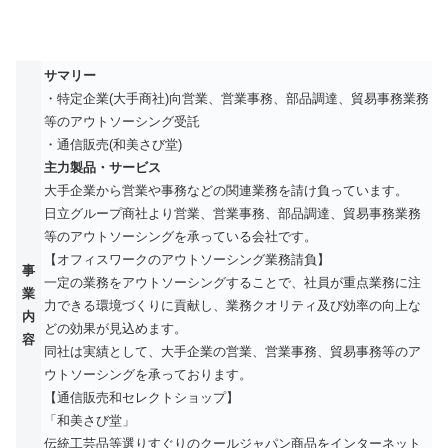
サマリー
・特定企業(大手商社)向営業、営業事務、部品調達、貿易事務業務
等のアウトソーシング受託
・通信販売(和美さび堂)
主力製品・サービス
大手企業から営業や事務などの関連業務を請け負っています。
日立グループ商社より営業、営業事務、部品調達、貿易事務業務
等のアウトソーシングを承っている会社です。
【オフィスワークのアウトソーシング業務請負】
事
一定の業務をアウトソーシングすることで、社員が重点業務に注
業
力できる環境づくりに貢献し、業務クオリティ及び効率の向上な
内
どの効果が見込めます。
容
同社は実績として、大手企業の営業、営業事務、貿易事務等のア
ウトソーシングを承っております。
【通信販売和セレクトショップ】
「和美さび堂」
伝統工芸品等選りすぐりのクールジャパン商品をインターネット