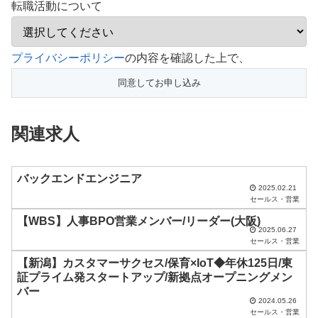
転職活動について
こ
プライバシーポリシー
の内容を確認した上で、
の
フ
ィ
関連求人
ー
ル
ド
バックエンドエンジニア
2025.02.21
は
セールス・営業
空
【WBS】人事BPO営業メンバー/リーダー(大阪)
2025.06.27
の
セールス・営業
ま
【新潟】カスタマーサクセス/保育×IoT◆年休125日/東
ま
証プライム発スタートアップ/新拠点オープニングメン
バー
に
2024.05.26
セールス・営業
し