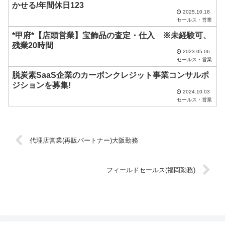
かせる/年間休日123
く
2025.10.18
セールス・営業
だ
*甲府*【店頭営業】宝飾品の査定・仕入 ※未経験可、
さ
残業20時間
い
2023.05.06
セールス・営業
。
脱炭素SaaS企業のカーボンクレジット事業コンサルポ
ジションを募集!
2024.10.03
セールス・営業
代理店営業(再販パートナー)大阪勤務
フィールドセールス(福岡勤務)