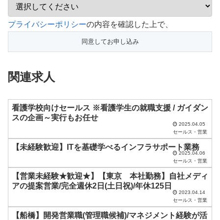
こ
プライバシーポリシー
の内容を確認した上で、
の
フ
ィ
関連求人
ー
ル
ド
看護学校向けセールス ※看護学生の就職支援 / ガイダン
スの企画～実行もお任せ
は
2025.04.05
セールス・営業
空
【未経験歓迎】ITを基礎学べるインフラサポート業務
の
2025.04.06
ま
セールス・営業
ま
【営業未経験★歓迎★】【東京 本社勤務】自社メディ
アの提案営業/完全週休2日(土日祝)/年休125日
に
2023.04.14
セールス・営業
し
【船橋】開発営業職(管理職候補)/マネジメント経験が活
て