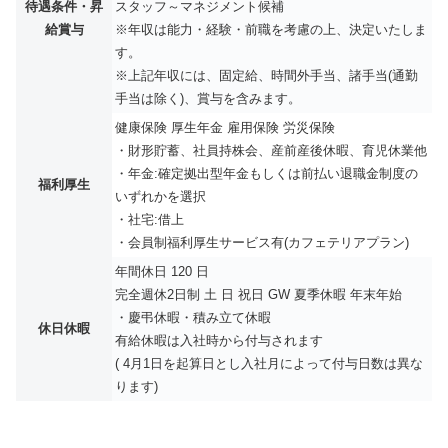
待遇条件・昇
スタッフ～マネジメント候補
給賞与
※年収は能力・経験・前職を考慮の上、決定いたしま
す。
※上記年収には、固定給、時間外手当、諸手当(通勤
手当は除く)、賞与を含みます。
健康保険 厚生年金 雇用保険 労災保険
・財形貯蓄、社員持株会、産前産後休暇、育児休業他
・年金:確定拠出型年金もしくは前払い退職金制度の
福利厚生
いずれかを選択
・社宅:借上
・会員制福利厚生サービス有(カフェテリアプラン)
年間休日 120 日
完全週休2日制 土 日 祝日 GW 夏季休暇 年末年始
・慶弔休暇・積み立て休暇
休日休暇
有給休暇は入社時から付与されます
( 4月1日を起算日とし入社月によって付与日数は異な
ります)