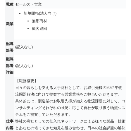
職種
セールス・営業
新規開拓(法人向け)
無形商材
職業
顧客巡回
配属
(記入なし)
部署
配属
部署
(記入なし)
詳細
【職務概要】
日々の暮らしを支える大手商社として、お取引先様の2024年物
流問題解決に向けて提案する営業業務をご担当いただきます。
具体的には、製造業のお取引先様が抱える物流課題に対して、コ
ンサルティングそれぞれの状況に応じて自社が取り扱う物流シス
テムをご提案していただきます。
仕事
弊社の商社としての仕入れネットワークによる様々な製品・技術
内容
とあなたの培ってきた知見を組み合わせ、日本の社会課題の解決