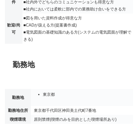
件
■社内外でどちらのコミュニケーションも得意な方
■社内においては柔軟に部内での業務助け合いをできる方
■図を用いた資料作成が得意な方
歓迎/尚
■CADが扱える方(提案書作成)
可
■電気図面の基礎知識のある方(システムの電気図面が理解で
きる)
勤務地
東京都
勤務地
勤務地住所
東京都千代田区神田美土代町7番地
喫煙環境
原則禁煙(喫煙のみを目的とした喫煙場所あり)