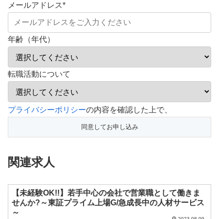
メールアドレス
*
年齢（年代）
転職活動について
こ
プライバシーポリシー
の内容を確認した上で、
の
フ
ィ
関連求人
ー
ル
ド
【未経験OK!!】若手中心の会社で営業職として働きま
せんか?～東証プライム上場G/急成長中の人材サービス
は
～
空
2023.08.09