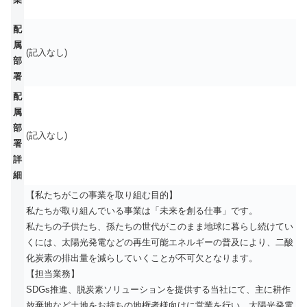
配
属
(記入なし)
部
署
配
属
部
(記入なし)
署
詳
細
【私たちがこの事業を取り組む目的】
私たちが取り組んでいる事業は「未来を創る仕事」です。
私たちの子供たち、孫たちの世代がこのまま地球に暮らし続けてい
くには、太陽光発電などの再生可能エネルギーの普及により、二酸
化炭素の排出量を減らしていくことが不可欠となります。
【担当業務】
SDGs推進、脱炭素ソリューションを提供する当社にて、主に耕作
放棄地など土地をお持ちの地権者様向けに営業を行い、太陽光発電