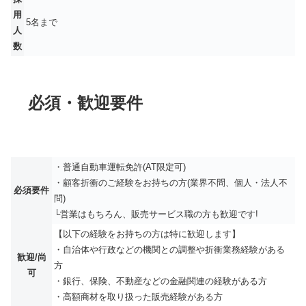
用
5名まで
人
数
必須・歓迎要件
・普通自動車運転免許(AT限定可)
・顧客折衝のご経験をお持ちの方(業界不問、個人・法人不
必須要件
問)
└営業はもちろん、販売サービス職の方も歓迎です!
【以下の経験をお持ちの方は特に歓迎します】
・自治体や行政などの機関との調整や折衝業務経験がある
歓迎/尚
方
可
・銀行、保険、不動産などの金融関連の経験がある方
・高額商材を取り扱った販売経験がある方