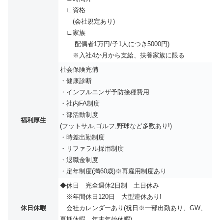
∟資格
(会社規定あり)
∟家族
配偶者1万円/子1人につき5000円)
※入社4か月から支給、扶養家族に限る
社会保険完備
・健康診断
・インフルエンザ予防接種費用
・社内FA制度
・部活動制度
福利厚生
(フットサル,ゴルフ,野球など多数あり!)
・時差出勤制度
・リファラル採用制度
・退職金制度
・定年制度(満60歳)※再雇用制度あり
◆休日 完全週休2日制 土日休み
※年間休⽇120⽇ 大型連休あり!
休日休暇
会社カレンダーあり(祝日※一部出勤あり、GW、
夏期休暇、年末年始休暇)