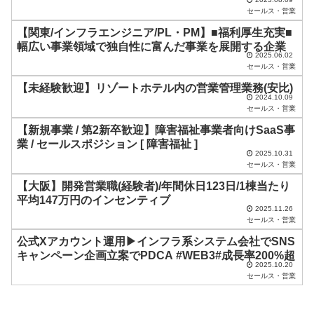
セールス・営業
の
【関東/インフラエンジニア/PL・PM】■福利厚生充実■
ま
幅広い事業領域で独自性に富んだ事業を展開する企業
2025.06.02
ま
セールス・営業
に
【未経験歓迎】リゾートホテル内の営業管理業務(安比)
し
2024.10.09
セールス・営業
て
【新規事業 / 第2新卒歓迎】障害福祉事業者向けSaaS事
く
業 / セールスポジション [ 障害福祉 ]
2025.10.31
だ
セールス・営業
さ
【大阪】開発営業職(経験者)/年間休日123日/1棟当たり
い
平均147万円のインセンティブ
2025.11.26
。
セールス・営業
公式Xアカウント運用▶インフラ系システム会社でSNS
キャンペーン企画立案でPDCA #WEB3#成長率200%超
2025.10.20
セールス・営業