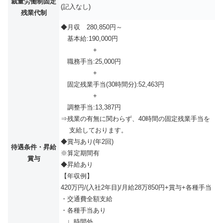
裁量労働制固定
(記入なし)
残業代制
◆月収 280,850円～
基本給:190,000円
+
職務手当:25,000円
+
固定残業手当(30時間分):52,463円
+
調整手当:13,387円
⇒残業の有無に関わらず、40時間の固定残業手当を
支給しております。
◆賞与あり(年2回)
待遇条件・昇給
※算定期間有
賞与
◆昇給あり
【年収例】
420万円/(入社2年目)/月給28万850円+賞与+各種手当
・交通費全額支給
・各種手当あり
∟時間外