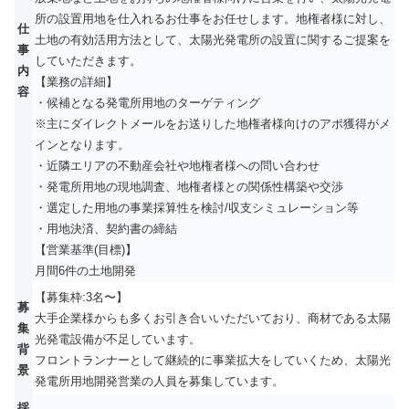
所の設置用地を仕入れるお仕事をお任せします。地権者様に対し、
仕
土地の有効活用方法として、太陽光発電所の設置に関するご提案を
事
していただきます。
内
【業務の詳細】
容
・候補となる発電所用地のターゲティング
※主にダイレクトメールをお送りした地権者様向けのアポ獲得がメ
インとなります。
・近隣エリアの不動産会社や地権者様への問い合わせ
・発電所用地の現地調査、地権者様との関係性構築や交渉
・選定した用地の事業採算性を検討/収支シミュレーション等
・用地決済、契約書の締結
【営業基準(目標)】
月間6件の土地開発
【募集枠:3名〜】
募
大手企業様からも多くお引き合いいただいており、商材である太陽
集
光発電設備が不足しています。
背
フロントランナーとして継続的に事業拡大をしていくため、太陽光
景
発電所用地開発営業の人員を募集しています。
採