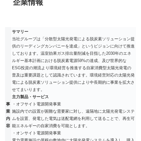
企業情報
サマリー
当社グループは「分散型太陽光発電による脱炭素ソリューション提
供のリーディングカンパニーを達成」というビジョンに向けて推進
しております。温室効果ガス排出量削減を目指した2030年のエネ
ルギー基本計画における脱炭素電源59%の達成、及び世界的な
ESG投資の潮流より環境経営を推進する自家消費型太陽光発電の
普及は重要課題として認識されています。環境経営対応の太陽光発
電による脱炭素ソリューション提供により中長期的に事業を拡大さ
せてまいります。
主力製品・サービス
事
・オフサイト電源開発事業
業
施設内での設置が困難な需要家に対し、遠隔地に太陽光発電システ
内
ムを設置、発電した電気は送配電網を利用して送ることで、再生可
容
能エネルギーの自家消費を可能とします。
・オンサイト電源開発事業
電力需要施設の屋根や敷地内に太陽光発電システムを導入し、購入