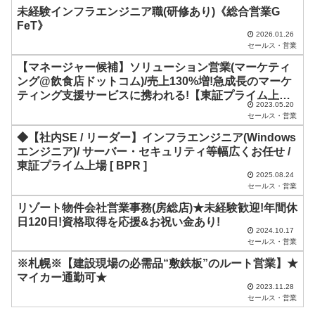
未経験インフラエンジニア職(研修あり)《総合営業G
ま
FeT》
2026.01.26
ま
セールス・営業
に
【マネージャー候補】ソリューション営業(マーケティ
し
ング@飲食店ドットコム)/売上130%増!急成長のマーケ
ティング支援サービスに携われる!【東証プライム上場
て
2023.05.20
企業】
く
セールス・営業
だ
◆【社内SE / リーダー】インフラエンジニア(Windows
エンジニア)/ サーバー・セキュリティ等幅広くお任せ /
さ
東証プライム上場 [ BPR ]
い
2025.08.24
セールス・営業
。
リゾート物件会社営業事務(房総店)★未経験歓迎!年間休
日120日!資格取得を応援&お祝い金あり!
2024.10.17
セールス・営業
※札幌※【建設現場の必需品“敷鉄板”のルート営業】★
マイカー通勤可★
2023.11.28
セールス・営業