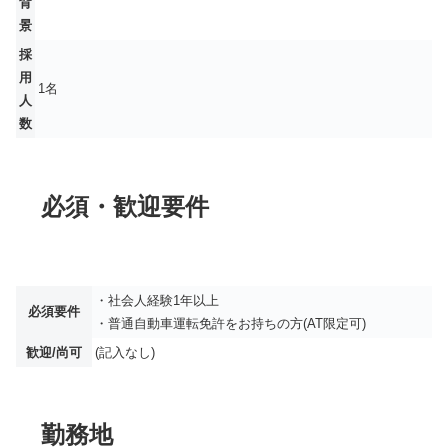
背
景
採
用
1名
人
数
必須・歓迎要件
・社会人経験1年以上
必須要件
・普通自動車運転免許をお持ちの方(AT限定可)
歓迎/尚可
(記入なし)
勤務地