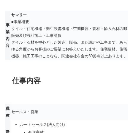
サマリー
■事業概要
事
タイル・住宅機器・衛生設備機器・空調機器・管材・輸入石材の卸
業
販売及び設計施工・工事請負
内
タイル・石材を中心とした製造、販売、また設計や工事まで、あら
容
ゆる角度からお客様のご要望にお答えいたします。住宅建材、住宅
機器、施工工事のことなら、関連会社を含め50拠点以上あります。
仕事内容
職
セールス・営業
種
ルートセールス(法人向け)
職
有形商材