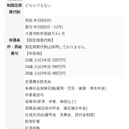
制固定残
どちらでもない
業代制
昇給:年1回(4月)
賞与:年2回(6月・12月)
※賞与昨年実績:5.5ヶ月
待遇条
【固定残業代制】
件・昇給
固定残業代制は採用しておりません。
賞与
【年収例】
23歳 入社1年目:330万円
24歳 入社2年目:390万円
28歳 入社6年目:480万円
交通費全額支給
各種社会保険完備(雇用・労災・健康・厚生年金)
作業着貸与
保養所(草津、伊東、御宿など)
退職金(確定給付年金、確定拠出年金)
社員共済会(慶弔金・見舞金、貸付金制度)
財形貯蓄
社員持株