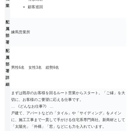
業
顧客巡回
配
属
練馬営業所
部
署
配
属
部
男性6名 女性3名 総勢9名
署
詳
細
まずは既存のお客様を回るルート営業からスタート。「ご縁」を大
切に、お客様のご要望に応える仕事です。
… 《どんなお仕事?》 …
戸建て、アパートなどの「タイル」や「サイディング」をメイン
に、施工工事まで一貫して手がける住宅系専門商社。新商材として
「太陽光」「外構」「窓」などにも力を入れています。