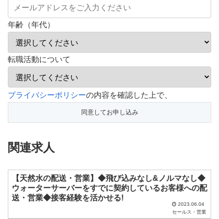
年齢（年代）
転職活動について
こ
プライバシーポリシー
の内容を確認した上で、
の
フ
ィ
関連求人
ー
ル
ド
【天然水の配送・営業】◆飛び込みなし&ノルマなし◆
ウォーターサーバーをすでに契約しているお客様への配
は
送・営業◆接客経験を活かせる!
空
2023.06.04
セールス・営業
の