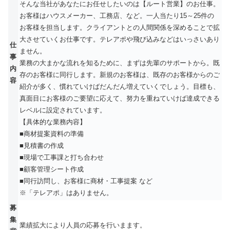
そんな当社があなたにお任せしたいのは【ルート営業】のお仕事。
お客様はハウスメーカー、工務店、など。一人当たり15～25件の
お客様を担当します。クライアントとの人間関係を深めることで拡
大させていくお仕事です。テレアポや飛び込みなどはいっさいあり
仕
ません。
事
業務の大まかな流れを知るために、まずは先輩のサポートから。既
内
存のお客様に同行します。新規のお客様は、既存のお客様からのご
容
紹介が多く、慣れていけばだんだん増えていくでしょう。目標も、
真面目にお客様のご要望に応えて、努力を重ねていけば達成できる
レベルに設定されています。
【具体的な業務内容】
■商材提案資料の準備
■見積書の作成
■現場で工事課と打ち合わせ
■顧客管理シート作成
■同行訪問し、お客様に商材・工事提案 など
※「テレアポ」はありません。
募
集
業績拡大により人員の応募を行いまます。