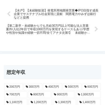
【水戸】【未経験歓迎】発電所用地開発営業◆IPO目指す成長
企業でサステナブル社会実現に貢献 関西電力やみずほ銀行
などと提携
【第二新卒・未経験からでも月給30万円以上可能な法人営業
案件/入社2年目で年収1000万円を実現するケースもあり/学歴
や性別や知識や経験一切不問/全てアナタ次第!】 未経験から
始めるオフィスコンサルティングセールス/東京・名古屋・大
阪・愛媛・福岡にて10名以上の大量バックオーダー案件
想定年収
200万円
300万円
400万円
500万円
600万円
700万円
800万円
900万円
1,000万円
1,100万円
1,200万円
1,300万円
1,400万円