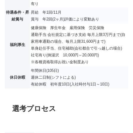
有り
待遇条件・昇
昇給 年1回/11月
給賞与
賞与 年2回(2ヶ月)評価により変動あり
健康保険 厚生年金 雇用保険 労災保険
通勤手当:会社規定に基づき支給 毎月上限3万円まで(自
家用車通勤の場合、毎月上限31,600円まで)
福利厚生
単身赴任手当、住宅補助(会社都合で引っ越しの場合)
社宅有り(例湯沢 10,000円～20,000円)
※各種資格取得お祝い金制度あり
年間休日(105日)
休日休暇
週休二日制(シフトによる)
有給休暇 初年度10日(入社時付与1日～10日)
選考プロセス