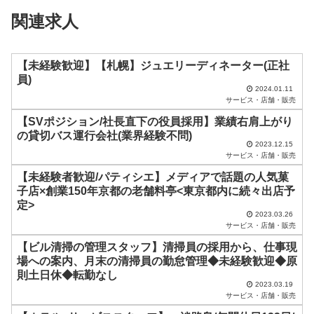
ィ
関連求人
ー
ル
ド
【未経験歓迎】【札幌】ジュエリーディネーター(正社
員)
は
2024.01.11
サービス・店舗・販売
空
【SVポジション/社長直下の役員採用】業績右肩上がり
の
の貸切バス運行会社(業界経験不問)
ま
2023.12.15
サービス・店舗・販売
ま
【未経験者歓迎/パティシエ】メディアで話題の人気菓
に
子店×創業150年京都の老舗料亭<東京都内に続々出店予
し
定>
2023.03.26
て
サービス・店舗・販売
く
【ビル清掃の管理スタッフ】清掃員の採用から、仕事現
だ
場への案内、月末の清掃員の勤怠管理◆未経験歓迎◆原
則土日休◆転勤なし
さ
2023.03.19
サービス・店舗・販売
い