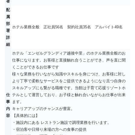
署
配
属
部
ホテル業務全般 正社員56名 契約社員35名 アルバイト49名
署
詳
細
ホテル「エンゼルグランディア越後中里」のホテル業務全般のお
仕事になります。お客様と直接触れ合うことができ、声を直に聞
くことができるお仕事です
様々な業務を行いながら知識やスキルを身につけ、お客様に対し
より丁寧で柔軟なサービスをご提供できるようになり且つ自身の
スキルアップにも繋がる職種です。当館は子育て応援リゾートホ
仕
テルとして運営しており、お子様と触れ合いながらお仕事が出来
事
ます。
内
キャリアアップのチャンスが豊富。
容
【具体的には】
・施設内にある レストラン施設で調理業務を行います。
・宿泊客や日帰り来場の方への食事の提供