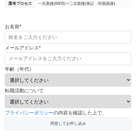
選考プロセス
一次面接(WEB)⇒二次面接(筆記・対面面接)
お名前
*
メールアドレス
*
年齢（年代）
転職活動について
こ
プライバシーポリシー
の内容を確認した上で、
の
フ