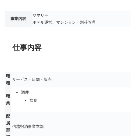
サマリー
事業内容
ホテル運営、マンション・別荘管理
仕事内容
職
サービス・店舗・販売
種
調理
職
飲食
業
配
属
信越宿泊事業本部
部