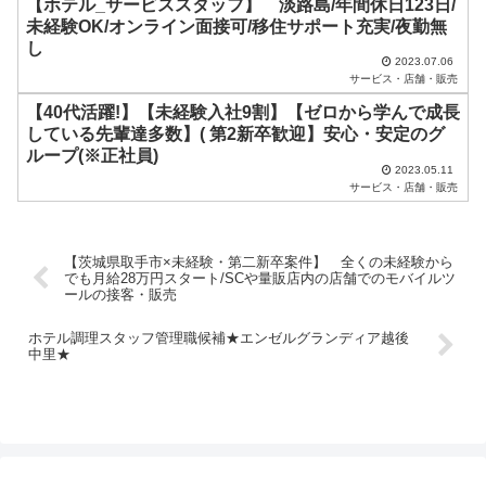
【ホテル_サービススタッフ】 淡路島/年間休日123日/
。
未経験OK/オンライン面接可/移住サポート充実/夜勤無
し
2023.07.06
サービス・店舗・販売
【40代活躍!】【未経験入社9割】【ゼロから学んで成長
している先輩達多数】( 第2新卒歓迎】安心・安定のグ
ループ(※正社員)
2023.05.11
サービス・店舗・販売
【茨城県取手市×未経験・第二新卒案件】 全くの未経験から
でも月給28万円スタート/SCや量販店内の店舗でのモバイルツ
ールの接客・販売
ホテル調理スタッフ管理職候補★エンゼルグランディア越後
中里★