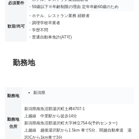
必須要件
・59歳以下※年齢制限の理由 定年年齢60歳のため
・ホテル、レストラン業務 経験者
・調理学校卒業者
歓迎/尚可
・学歴不問
・普通自動車免許(AT可)
勤務地
新潟県
勤務地
新潟県南魚沼郡湯沢町土樽4707-1
上越線 中里駅から徒歩14分
勤務地
新潟県南魚沼郡湯沢町大字神立754-6(予約センター)
住所
上越線 越後湯沢駅から1.5km 車で5分、関越自動車道 湯
沢ICから1km車で3分