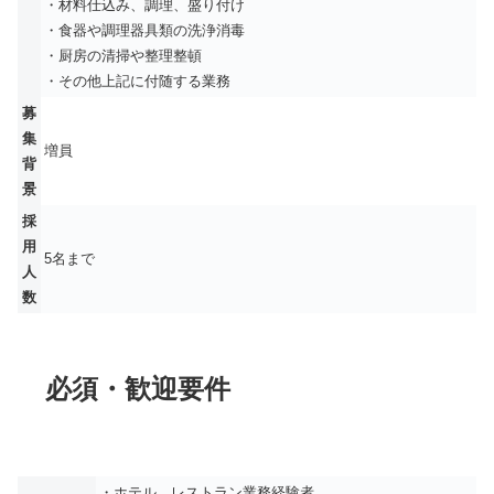
・材料仕込み、調理、盛り付け
・食器や調理器具類の洗浄消毒
・厨房の清掃や整理整頓
・その他上記に付随する業務
募
集
増員
背
景
採
用
5名まで
人
数
必須・歓迎要件
・ホテル、レストラン業務経験者