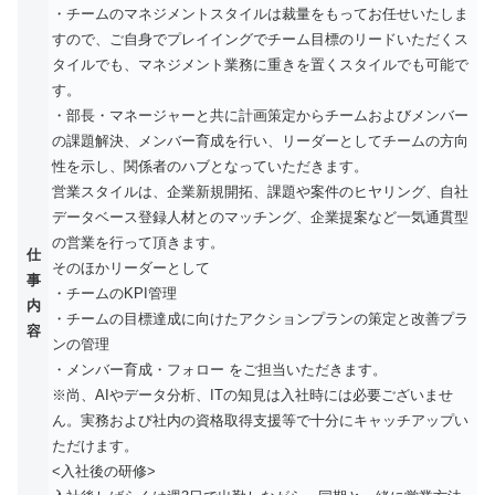
・チームのマネジメントスタイルは裁量をもってお任せいたしま
すので、ご自身でプレイイングでチーム目標のリードいただくス
タイルでも、マネジメント業務に重きを置くスタイルでも可能で
す。
・部長・マネージャーと共に計画策定からチームおよびメンバー
の課題解決、メンバー育成を行い、リーダーとしてチームの方向
性を示し、関係者のハブとなっていただきます。
営業スタイルは、企業新規開拓、課題や案件のヒヤリング、自社
データベース登録人材とのマッチング、企業提案など一気通貫型
の営業を行って頂きます。
仕
そのほかリーダーとして
事
・チームのKPI管理
内
・チームの目標達成に向けたアクションプランの策定と改善プラ
容
ンの管理
・メンバー育成・フォロー をご担当いただきます。
※尚、AIやデータ分析、ITの知見は入社時には必要ございませ
ん。実務および社内の資格取得支援等で十分にキャッチアップい
ただけます。
<入社後の研修>