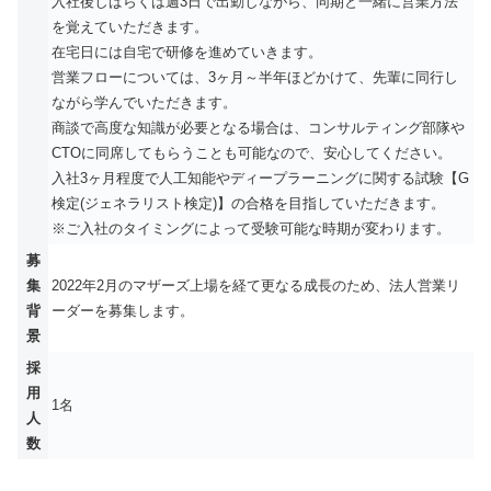
入社後しばらくは週3日で出勤しながら、同期と一緒に営業方法
を覚えていただきます。
在宅日には自宅で研修を進めていきます。
営業フローについては、3ヶ月～半年ほどかけて、先輩に同行し
ながら学んでいただきます。
商談で高度な知識が必要となる場合は、コンサルティング部隊や
CTOに同席してもらうことも可能なので、安心してください。
入社3ヶ月程度で人工知能やディープラーニングに関する試験【G
検定(ジェネラリスト検定)】の合格を目指していただきます。
※ご入社のタイミングによって受験可能な時期が変わります。
募
集
2022年2月のマザーズ上場を経て更なる成長のため、法人営業リ
背
ーダーを募集します。
景
採
用
1名
人
数