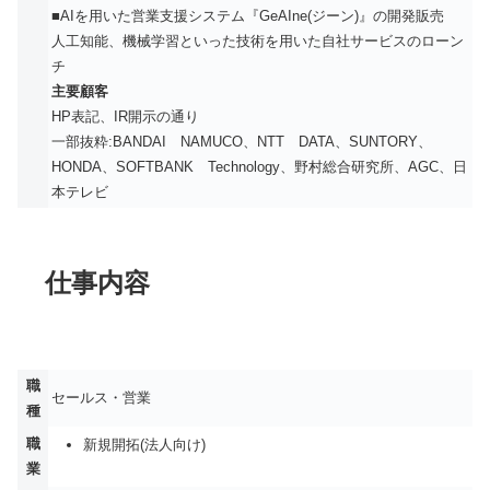
■AIを⽤いた営業⽀援システム『GeAIne(ジーン)』の開発販売
人工知能、機械学習といった技術を用いた自社サービスのローン
チ
主要顧客
HP表記、IR開示の通り
一部抜粋:BANDAI NAMUCO、NTT DATA、SUNTORY、
HONDA、SOFTBANK Technology、野村総合研究所、AGC、日
本テレビ
仕事内容
職
セールス・営業
種
職
新規開拓(法人向け)
業