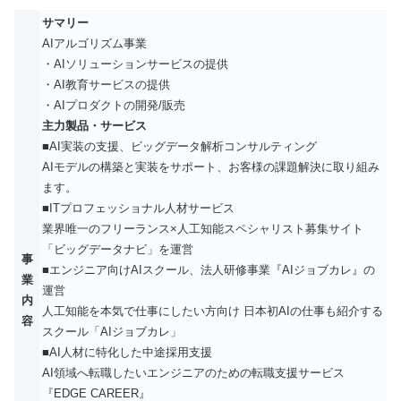
サマリー
AIアルゴリズム事業
・AIソリューションサービスの提供
・AI教育サービスの提供
・AIプロダクトの開発/販売
主力製品・サービス
■AI実装の⽀援、ビッグデータ解析コンサルティング
AIモデルの構築と実装をサポート、お客様の課題解決に取り組み
ます。
■ITプロフェッショナル⼈材サービス
業界唯一のフリーランス×人工知能スペシャリスト募集サイト
「ビッグデータナビ」を運営
事
■エンジニア向けAIスクール、法⼈研修事業『AIジョブカレ』の
業
運営
内
人工知能を本気で仕事にしたい方向け ​日本初AIの仕事も紹介する
容
スクール「AIジョブカレ」
■AI⼈材に特化した中途採⽤⽀援
AI領域へ転職したいエンジニアのための転職支援サービス
『EDGE CAREER』