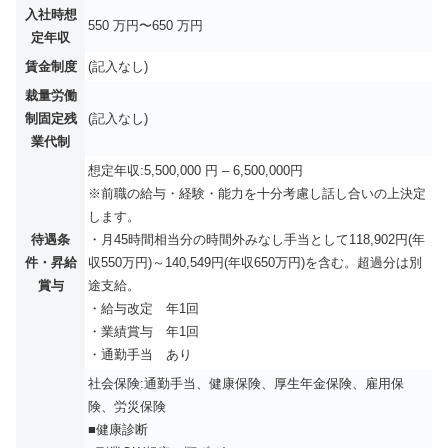
入社時想
550 万円〜650 万円
定年収
賃金制度
(記入なし)
裁量労働
制固定残
(記入なし)
業代制
想定年収:5,500,000 円 – 6,500,000円
※前職の給与・経験・能力を十分考慮し話し合いの上決定
します。
待遇条
・月45時間相当分の時間外みなし手当として118,902円(年
件・昇給
収550万円)～140,549円(年収650万円)を含む。超過分は別
賞与
途支給。
・給与改定 年1回
・業績賞与 年1回
・通勤手当 あり
社会保険:通勤手当、健康保険、厚生年金保険、雇用保
険、労災保険
■健康診断