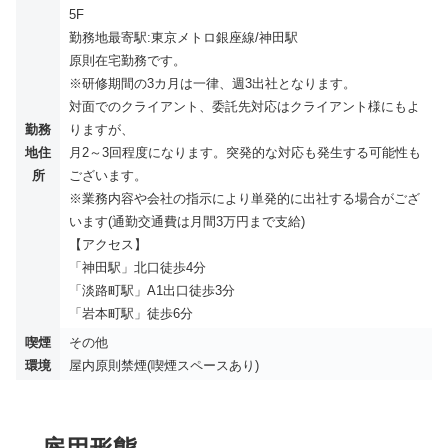
5F
勤務地最寄駅:東京メトロ銀座線/神田駅
原則在宅勤務です。
※研修期間の3カ月は一律、週3出社となります。
対面でのクライアント、委託先対応はクライアント様にもよ
勤務
りますが、
地住
月2～3回程度になります。突発的な対応も発生する可能性も
所
ございます。
※業務内容や会社の指示により単発的に出社する場合がござ
います(通勤交通費は月間3万円まで支給)
【アクセス】
「神田駅」北口徒歩4分
「淡路町駅」A1出口徒歩3分
「岩本町駅」徒歩6分
喫煙
その他
環境
屋内原則禁煙(喫煙スペースあり)