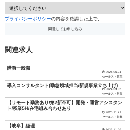
こ
プライバシーポリシー
の内容を確認した上で、
の
フ
ィ
関連求人
ー
ル
ド
購買一般職
2024.06.24
は
セールス・営業
空
導入コンサルタント(勤怠領域担当/新規事業立ち上げ)
2024.09.06
の
セールス・営業
ま
【リモート勤務あり/第2新卒可】開発・運営アシスタン
ま
ト/残業5H/在宅組み合わせあり
2025.11.21
に
セールス・営業
し
【岐阜】経理
2025.11.06