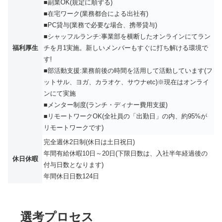
■副業OK(規定に順ずる)
■在宅ワーク(業務都合による出社有)
■PC貸与(業務で必要な場合、携帯貸与)
■シャッフルランチ:事業部を横断したオンラインにてラン
福利厚生
チを月1実施。新しいメンバーもすぐに打ち解ける環境で
す!
■部活動支援:業務前後の時間を活用して活動しています(フ
ットサル、ヨガ、カラオケ、サウナetc)※現在はオンライ
ンにて実施
■メンター制度(ランチ・ディナー費用支援)
■リモートワークOK(全社員の「出勤日」の内、約95%が
リモートワークです)
完全週休2日制(休日は土日祝日)
年間有給休暇10日～20日(下限日数は、入社半年経過後の
休日休暇
付与日数となります)
年間休日日数124日
選考プロセス