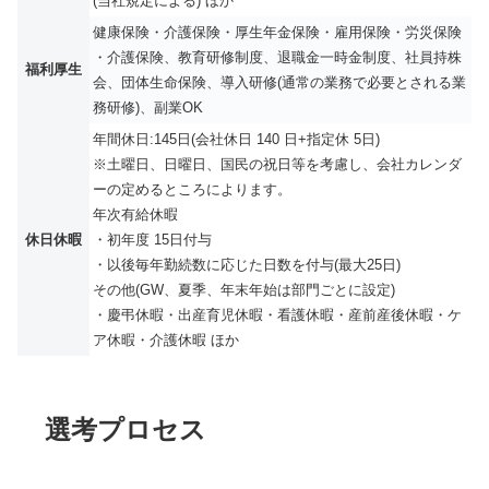
(当社規定による) ほか
健康保険・介護保険・厚生年金保険・雇用保険・労災保険
・介護保険、教育研修制度、退職金一時金制度、社員持株
福利厚生
会、団体生命保険、導入研修(通常の業務で必要とされる業
務研修)、副業OK
年間休日:145日(会社休日 140 日+指定休 5日)
※土曜日、日曜日、国民の祝日等を考慮し、会社カレンダ
ーの定めるところによります。
年次有給休暇
休日休暇
・初年度 15日付与
・以後毎年勤続数に応じた日数を付与(最大25日)
その他(GW、夏季、年末年始は部門ごとに設定)
・慶弔休暇・出産育児休暇・看護休暇・産前産後休暇・ケ
ア休暇・介護休暇 ほか
選考プロセス