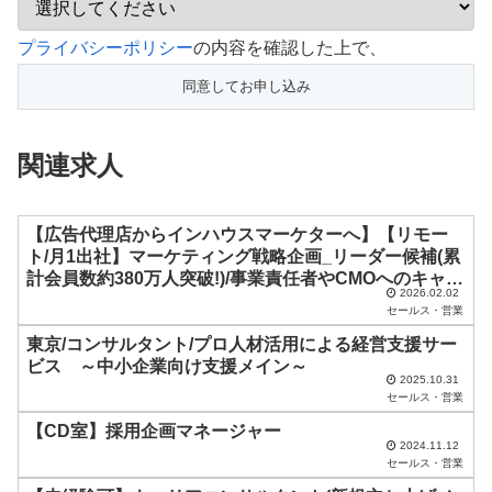
こ
プライバシーポリシー
の内容を確認した上で、
の
フ
ィ
関連求人
ー
ル
ド
【広告代理店からインハウスマーケターへ】【リモー
ト/月1出社】マーケティング戦略企画_リーダー候補(累
は
計会員数約380万人突破!)/事業責任者やCMOへのキャリ
空
2026.02.02
アパスあり
セールス・営業
の
東京/コンサルタント/プロ人材活用による経営支援サー
ま
ビス ～中小企業向け支援メイン～
2025.10.31
ま
セールス・営業
に
【CD室】採用企画マネージャー
し
2024.11.12
セールス・営業
て