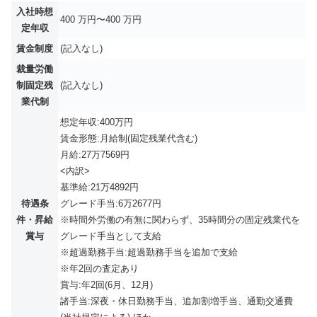
入社時想
400 万円〜400 万円
定年収
賃金制度
(記入なし)
裁量労働
制固定残
(記入なし)
業代制
想定年収:400万円
賃金形態:月給制(固定残業代含む)
月給:27万7569円
<内訳>
基準給:21万4892円
待遇条
グレード手当:6万2677円
件・昇給
※時間外労働の有無に関わらず、35時間分の固定残業代を
賞与
グレード手当として支給
※超過勤務手当:超過勤務手当を追加で支給
※年2回の査定あり
賞与:年2回(6月、12月)
諸手当:深夜・休日勤務手当、追加割増手当、通勤交通費