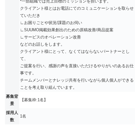
*一部組織では売上目標のミッションを担います。
クライアント様とはお電話にてのコミュニケーションを取らせ
ていただき
∟お困りごとや状況/課題のお伺い
∟SUUMO掲載効果創出のための原稿改善/商品提案
∟サービスのオペレーション改善
などのお話しをします。
クライアント様にとって、なくてはならないパートナーとし
て、
ご提案を行い、感謝の声を直接いただけるやりがいのあるお仕
事です。
チームメンバーとナレッジ共有を行いながら個人個人ができる
ことを考え取り組んでいます。
募集背
【募集枠:1名】
景
採用人
1名
数