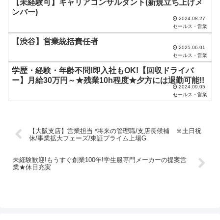
【未経験可】キャリアコンサルタント(新規立ち上げメ
く
ンバー)
2024.08.27
だ
セールス・営業
さ
【渋谷】営業統括責任者
い
2025.06.01
セールス・営業
。
学歴・経験・年齢不問!即入社もOK!【回収ドライバ
ー】月給30万円～★残業10h程度★夕方には退勤可能!!
2024.09.05
セールス・営業
【大阪支店】営業担当 *将来の管理職/支店長候補 ※土日祝
休/事業拡大フェーズ/東証プライム上場G
未経験歓迎!もうすぐ創業100年!学生服専門メーカーの提案営
業★休日充実