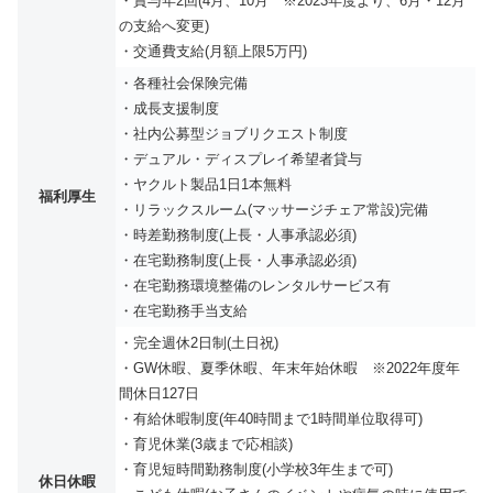
・賞与年2回(4月、10月 ※2023年度より、6月・12月
の支給へ変更)
・交通費支給(月額上限5万円)
・各種社会保険完備
・成長支援制度
・社内公募型ジョブリクエスト制度
・デュアル・ディスプレイ希望者貸与
・ヤクルト製品1日1本無料
福利厚生
・リラックスルーム(マッサージチェア常設)完備
・時差勤務制度(上長・人事承認必須)
・在宅勤務制度(上長・人事承認必須)
・在宅勤務環境整備のレンタルサービス有
・在宅勤務手当支給
・完全週休2日制(土日祝)
・GW休暇、夏季休暇、年末年始休暇 ※2022年度年
間休日127日
・有給休暇制度(年40時間まで1時間単位取得可)
・育児休業(3歳まで応相談)
・育児短時間勤務制度(小学校3年生まで可)
休日休暇