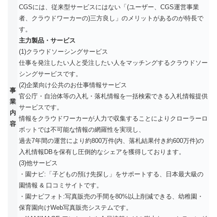
CGSには、従来型サービスにはない「(ユーザー、CGS運営事業
者、クラウドワーカーの)三方良し」のメリットがあるのが特長で
す。
主力製品・サービス
(1)クラウドソーシングサービス
仕事を発注したい人と受注したい人をマッチングするクラウドソー
シングサービスです。
(2)企業向け公共のお仕事情報サービス
事
官公庁・自治体等の入札・落札情報を一括検索できる入札情報提供
業
サービスです。
内
情報をクラウドワーカーが人力で収集することによりクローラーロ
容
ボットでは不可能な情報の網羅性を実現し、
過去7年間の運営により約800万件(内、落札結果付き約600万件)の
入札情報DBを保有し圧倒的なシェアを獲得しております。
(3)他サービス
・園ナビ:「子どもの預け先探し」をサポートする、日本最大級の
園情報 & 口コミサイトです。
・園ナビフォト:写真販売の手間を80%以上削減できる、幼稚園・
保育園向けWeb写真販売システムです。