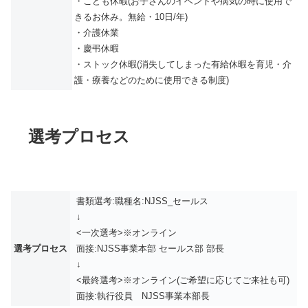
・こども休暇(お子さんのイベントや病気の時に使用で
きるお休み。無給・10日/年)
・介護休業
・慶弔休暇
・ストック休暇(消失してしまった有給休暇を育児・介
護・療養などのために使用できる制度)
選考プロセス
書類選考:職種名:NJSS_セールス
↓
<一次選考>※オンライン
選考プロセス
面接:NJSS事業本部 セールス部 部長
↓
<最終選考>※オンライン(ご希望に応じてご来社も可)
面接:執行役員 NJSS事業本部長