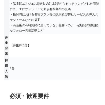
・NJSS(エヌジェス)無料お試し版等からセッティングされた商談
にて、主にオンラインで新規有料契約の提案
・検討時における各種プラン等の説明及び弊社サービスの導入ス
ケジュールなどの提案
・商談後の有料契約に至っていない顧客への、一定期間の継続的
なフォロー営業活動など
募
集
【募集枠:1名】
背
景
採
用
1名
人
数
必須・歓迎要件