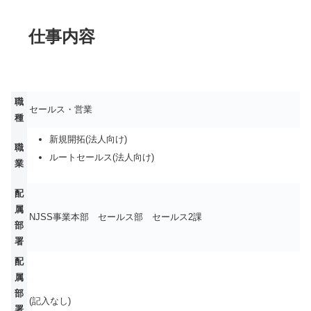
仕事内容
職
セールス・営業
種
新規開拓(法人向け)
職
ルートセールス(法人向け)
業
配
属
NJSS事業本部 セールス部 セールス2課
部
署
配
属
部
(記入なし)
署