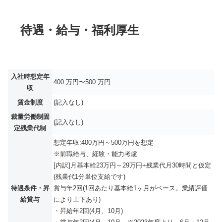
待遇・給与・福利厚生
入社時想定年
400 万円〜500 万円
収
賃金制度
(記入なし)
裁量労働制固
(記入なし)
定残業代制
想定年収:400万円～500万円を想定
※前職給与、経験・能力考慮
[内訳]月基本給23万円～29万円+残業代月30時間と仮定
(残業代1分単位支給です)
待遇条件・昇
賞与年2回(1回あたり基本給1ヶ月がベース。業績評価
給賞与
により上下あり)
・昇給年2回(4月、10月)