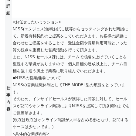
詳
細
<お任せしたいミッション>
NJSS(エヌジェス)無料お試し版等からセッティングされた商談に
て、新規有料契約のご提案をしていただきます。お客様の課題に
合わせたご提案をすることで、受注金額や長期利用可能といった
質の観点を重視した営業活動を行って頂きます。
また、NJSS セールス課には、チームで成績を上げていくことを
重視する環境がありますので、個人目標の達成以上に、チーム目
標を強く追う風土で業務に取り組んでいただきます。
■NJSSの営業組織について
NJSSの営業組織体制としてTHE MODEL型の形態をとっていま
仕
す。
事
そのため、インサイドセールスが獲得した商談に対して、セール
内
スが訪問やオンライン商談によりNJSSを提案して頂き契約までを
容
ご担当頂きます。
(現在は現在はオンライン商談が大半を占める形となり、訪問する
ケースは少ないです。)
<具体的な業務内容>