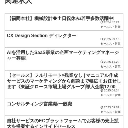
関連求人
ー
ル
ド
【福岡本社】機械設計◆土日祝休み/若手多数活躍中!
2024.07.24
は
セールス・営業
空
CX Design Section ディレクター
2025.09.15
の
セールス・営業
ま
AIを活用したSaaS事業の企画マーケティングマネージ
ま
ャー募集!
2025.11.28
に
セールス・営業
し
【セールス】フルリモート×残業なし | マニュアル作成
サービスのマーケティングから商談まで幅広くお任せし
て
ます《東証グロース市場上場グループ|導入企業12,000
く
2025.09.24
社超》
セールス・営業
だ
コンサルティング営業職/一般職
さ
2023.09.09
セールス・営業
い
自社サービスのECプラットフォームでお客様の売上拡
。
大を提案するインサイドセールス