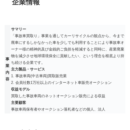
企業情報
サマリー
「事故車買取り」事業を通してカーリサイクルの観点から、今まで
廃車にするしかなかった車を少しでも利用することにより事故車オ
ーナー様の精神的及び金銭的ご負担を軽減すると同時に、産業廃棄
物を減少させ地球環境保全に貢献したい、という理念を根底より持
事
ち続ける企業です。
業
主力製品・サービス
内
1. 事故車両(中古車両)買取販売業
容
2. 会員社数1万社以上のインターネット車販売オークション
収益モデル
買取した事故車両のネットオークション販売による収益
主要顧客
事故車両保有者やオークション落札者などの個人、法人