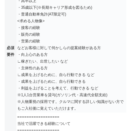
・高卒以上
・35歳以下(※長期キャリア形成を図るため)
・普通自動車免許(AT限定可)
<求める人物像>
・接客の経験
・販売の経験
・営業の経験
必須
などお客様に対して何かしらの提案経験がある方
要件
・向上心のある方
∟稼ぎたい、出世したい など
・主体性のある方
∟成果を上げるために、自ら行動できる など
・成果を上げるために、自ら行動できる
・利益を上げることを考えて、行動できる など
※1人1台営業車を貸与(ガソリン代・高速代全額支給)
※人物重視の採用です。クルマに関する詳しい知識がない方で
もご入社後に覚えていただけます。
==================
当社で活躍できる経験について
==================