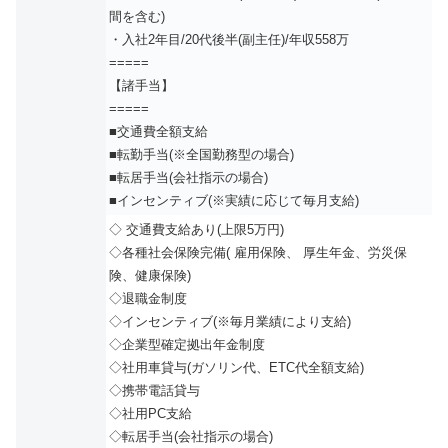
間を含む)
・入社2年目/20代後半(副主任)/年収558万
=====
【諸手当】
=====
■交通費全額支給
■転勤手当(※全国勤務型の場合)
■転居手当(会社指示の場合)
■インセンティブ(※実績に応じて毎月支給)
◇ 交通費支給あり(上限5万円)
◇各種社会保険完備( 雇用保険、 厚生年金、労災保
険、健康保険)
◇退職金制度
◇インセンティブ(※毎月業績により支給)
◇企業型確定拠出年金制度
◇社用車貸与(ガソリン代、ETC代全額支給)
◇携帯電話貸与
◇社用PC支給
◇転居手当(会社指示の場合)