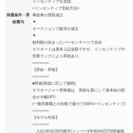
インセンティブを支給。
<インセンティブ支給方法>
待遇条件・昇
事故車の買取成立
給賞与
▼
オークションで販売が成立
▼
粗利額の決まったパーセンテージで支給
※スタートは基本上記金額ですが、インセンティブや
営業ランクにより昇給あり。
=======
【昇給・昇格】
=======
■昇格(実績に応じて随時)
※マネージャー昇格後は、実績を基にして基本給の割
合が大幅UP!!
(一般営業職との比較で最小で165%!+インセンティブ)
=======
【モデル年収】
=======
・入社1年目/20代後半(メンバー)/年収443万円(研修期