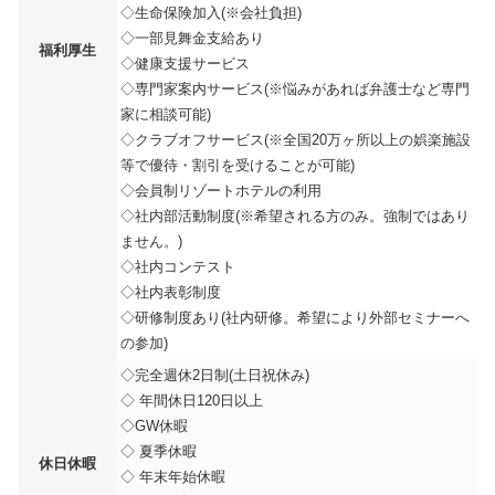
◇生命保険加入(※会社負担)
◇一部見舞金支給あり
福利厚生
◇健康支援サービス
◇専門家案内サービス(※悩みがあれば弁護士など専門
家に相談可能)
◇クラブオフサービス(※全国20万ヶ所以上の娯楽施設
等で優待・割引を受けることが可能)
◇会員制リゾートホテルの利用
◇社内部活動制度(※希望される方のみ。強制ではあり
ません。)
◇社内コンテスト
◇社内表彰制度
◇研修制度あり(社内研修。希望により外部セミナーへ
の参加)
◇完全週休2日制(土日祝休み)
◇ 年間休日120日以上
◇GW休暇
◇ 夏季休暇
休日休暇
◇ 年末年始休暇