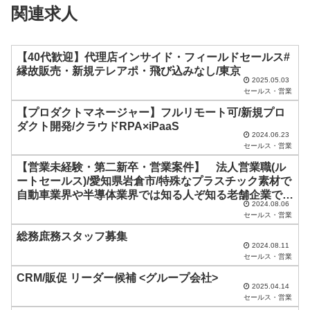
関連求人
ー
ル
ド
【40代歓迎】代理店インサイド・フィールドセールス#
縁故販売・新規テレアポ・飛び込みなし/東京
は
2025.05.03
セールス・営業
空
【プロダクトマネージャー】フルリモート可/新規プロ
の
ダクト開発/クラウドRPA×iPaaS
ま
2024.06.23
セールス・営業
ま
【営業未経験・第二新卒・営業案件】 法人営業職(ル
に
ートセールス)/愛知県岩倉市/特殊なプラスチック素材で
し
自動車業界や半導体業界では知る人ぞ知る老舗企業で
2024.08.06
す。
て
セールス・営業
く
総務庶務スタッフ募集
2024.08.11
だ
セールス・営業
さ
CRM/販促 リーダー候補 <グループ会社>
い
2025.04.14
セールス・営業
。