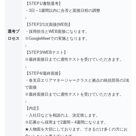
【STEP1/書類選考】
・3日～1週間以内に合否と面接日程の調整
↓
【STEP2/1次面接(WEB)】
選考プ
・採用担当とWEB面接になります。
ロセス
※GoogleMeetでの実施となります。
↓
【STEP3/WEBテスト】
※最終面接日までに適性テストを受けていただきます。
↓
【STEP4/最終面接】
・各支店エリアマネージャークラスと拠点の統括部長の2名
で面接
※最終面接日までに適性テストを受けていただきます。
↓
【内定】
・入社日などを相談の上、決定致します。
※応募から採用まで2週間～4週間になります。
★人物面を大切にしております。できるだけ多くの方にお