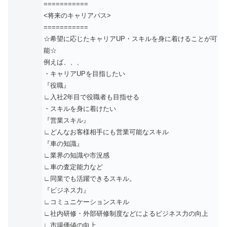
===========
<将来のキャリアパス>
===========
☆希望に応じたキャリアUP・スキルを身に着けることが可
能☆
例えば、、、
・キャリアUPを目指したい
『役職』
∟入社2年目で役職者も目指せる
・スキルを身に着けたい
『営業スキル』
∟どんなお客様相手にも営業可能なスキル
『車の知識』
∟業界の知識や市況感
∟車の査定能力など
∟同業でも活躍できるスキル。
『ビジネス力』
∟コミュニケーションスキル
∟社内研修・外部研修制度などによるビジネス力の向上
∟市場価値の向上