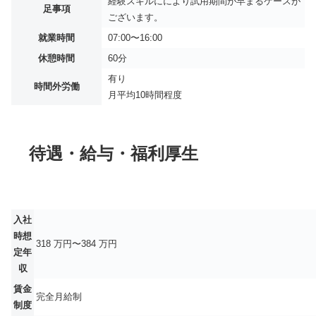
経験スキルににより試用期間が早まるケースが
足事項
ございます。
就業時間
07:00〜16:00
休憩時間
60分
有り
時間外労働
月平均
10時間程度
待遇・給与・福利厚生
入社
時想
318 万円〜384 万円
定年
収
賃金
完全月給制
制度