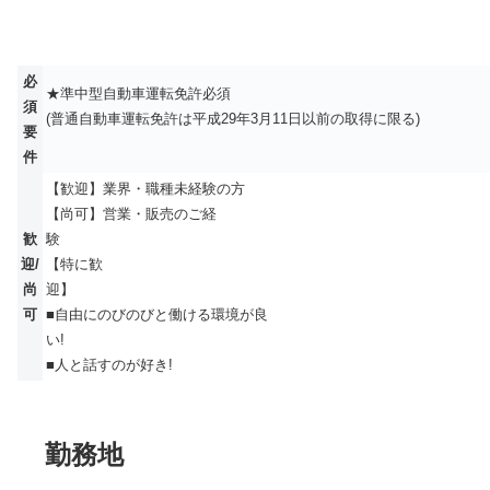
必
★準中型自動車運転免許必須
須
(普通自動車運転免許は平成29年3月11
要
件
【歓迎】業界・職種未経
【尚可】営業・販売のご経
歓
迎/
【特に歓
尚
迎
可
■自由にのびのびと働ける環境が良
い
■人と話すのが好き!
勤務地