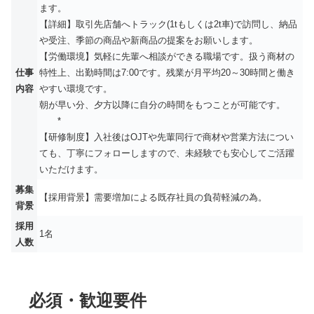
ます。
【詳細】取引先店舗へトラック(1tもしくは2t車)で訪問し、納品
や受注、季節の商品や新商品の提案をお願いします。
【労働環境】気軽に先輩へ相談ができる職場です。扱う商材の
仕事
特性上、出勤時間は7:00です。残業が月平均20～30時間と働き
内容
やすい環境です。
朝が早い分、夕方以降に自分の時間をもつことが可能です。
*
【研修制度】入社後はOJTや先輩同行で商材や営業方法につい
ても、丁寧にフォローしますので、未経験でも安心してご活躍
いただけます。
募集
【採用背景】需要増加による既存社員の負荷軽減の為。
背景
採用
1名
人数
必須・歓迎要件