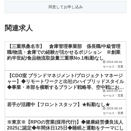
の
フ
ィ
関連求人
ー
ル
ド
【三重県桑名市】 倉庫管理事業部 係長職/中級管理
職/物流・倉庫での経験が活かせるポジション ※創業
は
約半世紀/食品物流取扱量三重県No.1/転勤なし
空
2024.09.04
セールス・営業
の
【CDO室 ブランドマネジメント/プロジェクトマネージ
ま
ャー】◆リモートワークと出社のハイブリッドスタイル
ま
◆事業・本部を横断するブランド戦略等、空中戦におけ
2025.05.21
るプロジェクトの企画推進をお任せできる方
に
セールス・営業
し
若手が活躍中【フロントスタッフ】★転勤なし★
2024.09.19
て
セールス・営業
く
※東京※【RPOの営業(採用代行)】◆健康経営優良法人
だ
2025に認定◆年間休日125日◆睡眠と運動をテーマにし