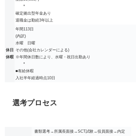
*
確定拠出型年金あり
退職金は勤続3年以上
年間113日
(内訳)
水曜 日曜
休日
その他(会社カレンダーによる)
休暇
※年間休日数により、水曜・祝日出勤あり
*
■有給休暇
入社半年経過時点10日
選考プロセス
書類選考→所属長面接→SCT試験→役員面接→内定