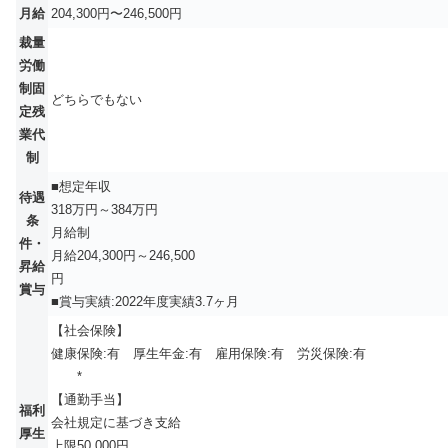
月給
204,300円〜246,500円
裁量
労働
制固
どちらでもない
定残
業代
制
■想定年収
待遇
318万円～384万円
条
月給制
件・
月給204,300円～246,500
昇給
賞与
■賞与実績:2022年度実績3.7ヶ月
【社会保険】
健康保険:有 厚生年金:有 雇用保険:有 労災保険:有
*
【通勤手当】
福利
会社規定に基づき支給
厚生
上限50,000円