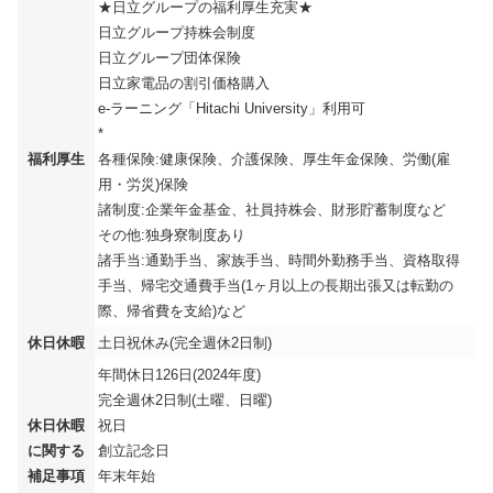
★日立グループの福利厚生充実★
日立グループ持株会制度
日立グループ団体保険
日立家電品の割引価格購入
e-ラーニング「Hitachi University」利用可
*
福利厚生
各種保険:健康保険、介護保険、厚生年金保険、労働(雇
用・労災)保険
諸制度:企業年金基金、社員持株会、財形貯蓄制度など
その他:独身寮制度あり
諸手当:通勤手当、家族手当、時間外勤務手当、資格取得
手当、帰宅交通費手当(1ヶ月以上の長期出張又は転勤の
際、帰省費を支給)など
休日休暇
土日祝休み(完全週休2日制)
年間休日126日(2024年度)
完全週休2日制(土曜、日曜)
休日休暇
祝日
に関する
創立記念日
補足事項
年末年始