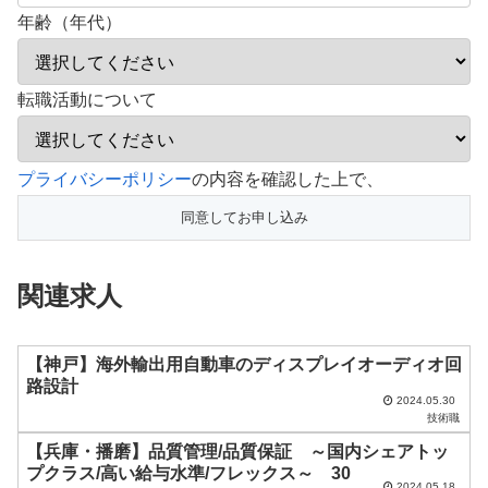
年齢（年代）
転職活動について
こ
プライバシーポリシー
の内容を確認した上で、
の
フ
ィ
関連求人
ー
ル
ド
【神戸】海外輸出用自動車のディスプレイオーディオ回
路設計
は
2024.05.30
技術職
空
【兵庫・播磨】品質管理/品質保証 ～国内シェアトッ
の
プクラス/高い給与水準/フレックス～ 30
ま
2024.05.18