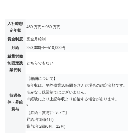
入社時想
450 万円〜950 万円
定年収
賃金制度
完全月給制
月給
250,000円〜510,000円
裁量労働
制固定残
どちらでもない
業代制
【報酬について】
※年収は、平均残業30時間を含んだ場合の想定金額です。
※みなし残業制ではございません。
待遇条
※経験により上記年収より前後する場合があります。
件・昇給
*
賞与
【昇給・賞与について】
昇給:年1回(4月)
賞与:年2回(6月、12月)