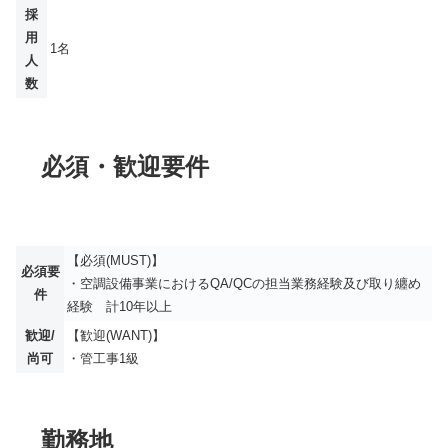
採
用
1名
人
数
必須・歓迎要件
【必須(MUST)】
必須要
・空調設備事業におけるQA/QCの担当業務経験及び取り纏め
件
経験 計10年以上
歓迎/
【歓迎(WANT)】
尚可
・管工事1級
勤務地