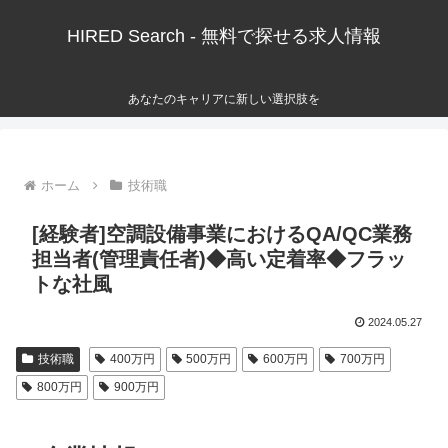
HIRED Search - 無料で探せる求人情報
あなたのキャリアに新しい選択肢を
ホーム
技術職
[経験者]空調設備事業におけるQA/QC業務
担当者(管理責任者)◆高い定着率◆フラッ
トな社風
2024.05.27
技術職
400万円
500万円
600万円
700万円
800万円
900万円