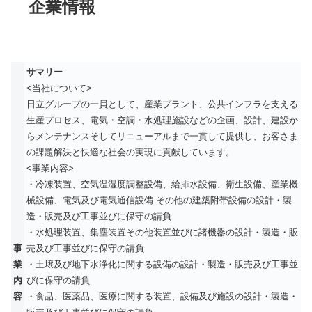
企業情報
サマリー
<当社について>
日立グループの一員として、産業プラント、公共インフラを支える
生産プロセス、電気・空調・水処理施設などの企画、設計、建設か
らメンテナンスそしてリニューアルまで一貫して提供し、お客さま
の課題解決と快適な社会の実現に貢献しています。
<事業内容>
・冷凍装置、空気温湿度調整設備、給排水設備、衛生設備、産業機
械設備、電気及び電気通信設備 その他の建築附帯設備の設計・製
造・販売及び工事並びに保守の請負
・水処理装置、集塵装置その他装置並びに諸機器の設計・製造・販
事
売及び工事並びに保守の請負
業
・土壌及び地下水浄化に関する設備の設計・製造・販売及び工事並
内
びに保守の請負
容
・食品、医薬品、医療に関する装置、設備及び施設の設計・製造・