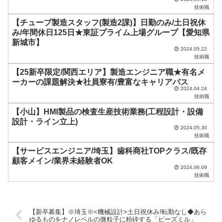
技術職
ま
【チューブ製造スタッフ(製造2課)】日勤のみ/土日祝休
に
み/年間休日125日★東証プライム上場グループ【愛知県
し
新城市】
2024.05.22
て
技術職
く
【25新卒限定/関西エリア】製造エンジニア職★有名メ
だ
ーカーの課題解決★社員寮有/豊富なキャリアパス
2024.04.24
さ
技術職
い
【小山】HMI製品の検査生産技術業務(工程設計・設備
設計・ライン立上)
。
2024.05.30
技術職
【サービスエンジニア/埼玉】歯科商社TOPクラス/既存
顧客メイン/業界未経験者OK
2024.06.09
技術職
【新卒募集】※埼玉※<機械設計>土日祝休み!転勤なし◆あら
ゆるものをナノレベルの微粒子に粉砕する「ビーズミル」