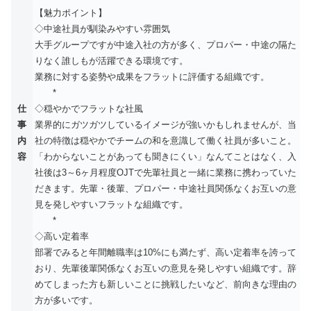
【魅力ポイント】
◇中途社員が馴染みやすい雰囲気
大手グループですが中途入社の方が多く、プロパー・中途の隔た
りなく誰しもが活躍できる環境です。
業務に対する姿勢や成果をフラットに評価する組織です。
*
仕
◇穏やかでフラットな社風
事
業界的にガツガツしているイメージが強いかもしれませんが、当
内
社の特徴は穏やかでチームの和を意識して働く社員が多いこと。
容
「わからないことがあっても聞きにくい」なんてことはなく、入
社後は3～6ヶ月程度OJTで先輩社員と一緒に業務に携わっていた
だきます。先輩・後輩、プロパー・中途社員関係なくお互いの意
見を発しやすいフラットな組織です。
*
◇高い定着率
部署でみると年間離職率は10%にも満たず、高い定着率を誇って
おり、先輩後輩関係なくお互いの意見を発しやすい組織です。辞
めてしまった方も新しいことに挑戦したいなど、前向きな理由の
方が多いです。