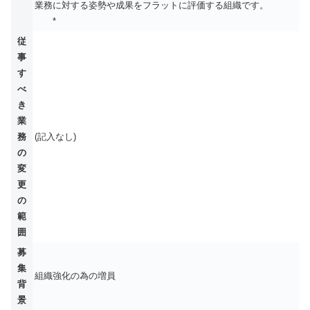
業務に対する姿勢や成果をフラットに評価する組織です。
*
従
事
す
べ
き
業
務
(記入なし)
の
変
更
の
範
囲
募
集
組織強化の為の増員
背
景