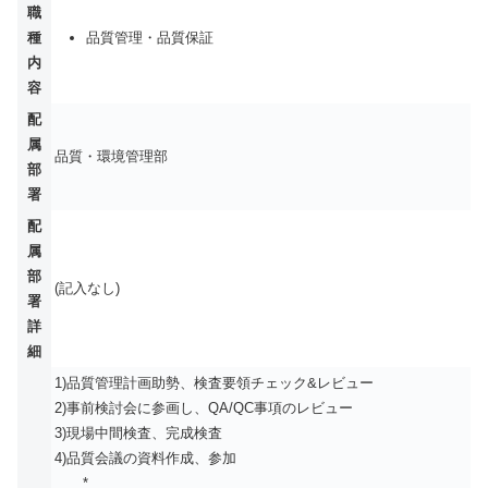
職
種
品質管理・品質保証
内
容
配
属
品質・環境管理部
部
署
配
属
部
(記入なし)
署
詳
細
1)品質管理計画助勢、検査要領チェック&レビュー
2)事前検討会に参画し、QA/QC事項のレビュー
3)現場中間検査、完成検査
4)品質会議の資料作成、参加
*