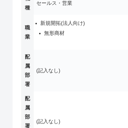
セールス・営業
種
新規開拓(法人向け)
職
無形商材
業
配
属
(記入なし)
部
署
配
属
部
(記入なし)
署