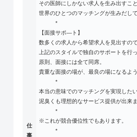
その医師にしかない求人を生み出すこと
世界のひとつのマッチングが生みだし
*
【面接サポ―ト】
数多くの求人から希望求人を見出すの
上記のスタイルで独自のサポートを行
原則、面接には全て同席。
貴重な面接の場が、最良の場になるよ
*
本当の意味でのマッチングを実現した
泥臭くも理想的なサービス提供が出来
*
※これが競合優位性でもあります。
仕
*
事