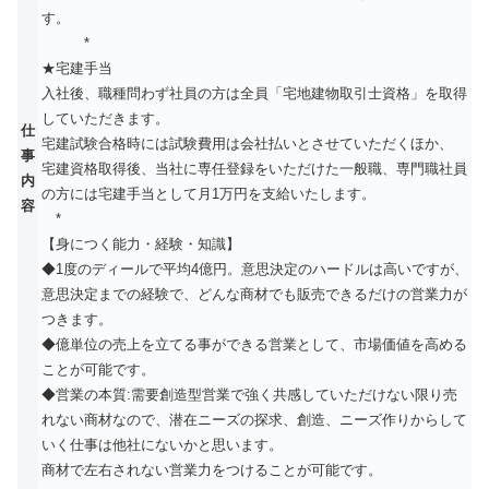
す。
*
★宅建手当
入社後、職種問わず社員の方は全員「宅地建物取引士資格」を取得
していただきます。
仕
宅建試験合格時には試験費用は会社払いとさせていただくほか、
事
宅建資格取得後、当社に専任登録をいただけた一般職、専門職社員
内
の方には宅建手当として月1万円を支給いたします。
容
*
【身につく能力・経験・知識】
◆1度のディールで平均4億円。意思決定のハードルは高いですが、
意思決定までの経験で、どんな商材でも販売できるだけの営業力が
つきます。
◆億単位の売上を立てる事ができる営業として、市場価値を高める
ことが可能です。
◆営業の本質:需要創造型営業で強く共感していただけない限り売
れない商材なので、潜在ニーズの探求、創造、ニーズ作りからして
いく仕事は他社にないかと思います。
商材で左右されない営業力をつけることが可能です。