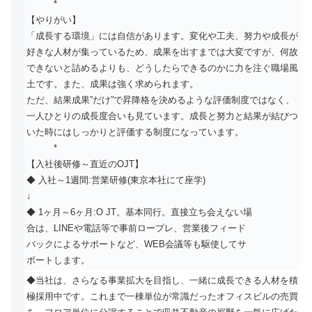
*
【やりがい】
「成長する環境」には自信があります。変化や工夫、努力や成長が
好きな人材が集っているため、成果を出すまでは大変ですが、何故
できないと詰めるよりも、どうしたらできるのかに力を注ぐ職場風
土です。また、成果は強く求められます。
ただ、結果成果”だけ”で昇降格を決めるような評価制度ではなく、
一人ひとりの成長度合いも見ています。成長と努力と結果が結びつ
いた時にはしっかりと評価する制度になっています。
*
【入社後研修～直近のOJT】
◆ 入社～1週間:営業研修(東京本社にて座学)
↓
◆ 1ヶ月～6ヶ月:O JT。基本同行。直接立ち会えない場
合は、LINEや電話等で事前ロープレ、営業後フィード
バックによるサポートなど、WEB会議等も駆使してサ
ポートします。
◆当社は、さらなる事業拡大を目指し、一緒に成長できる人材を積
極採用中です。これまで一棟単位が常識だったオフィスビルの売買