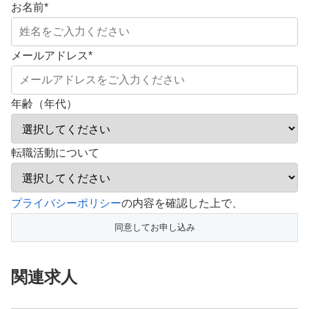
お名前
*
メールアドレス
*
年齢（年代）
転職活動について
こ
プライバシーポリシー
の内容を確認した上で、
の
フ
ィ
関連求人
ー
ル