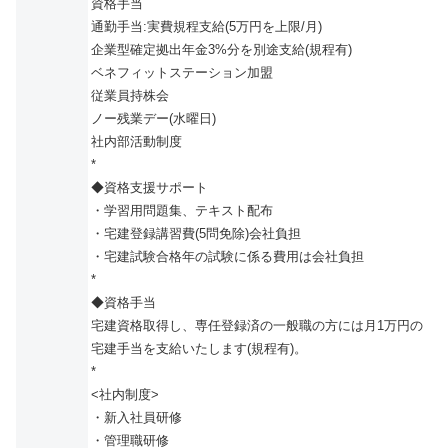
資格手当
通勤手当:実費規程支給(5万円を上限/月)
企業型確定拠出年金3%分を別途支給(規程有)
ベネフィットステーション加盟
従業員持株会
ノー残業デー(水曜日)
社内部活動制度
*
◆資格支援サポート
・学習用問題集、テキスト配布
・宅建登録講習費(5問免除)会社負担
・宅建試験合格年の試験に係る費用は会社負担
*
◆資格手当
宅建資格取得し、専任登録済の一般職の方には月1万円の
宅建手当を支給いたします(規程有)。
*
<社内制度>
・新入社員研修
・管理職研修