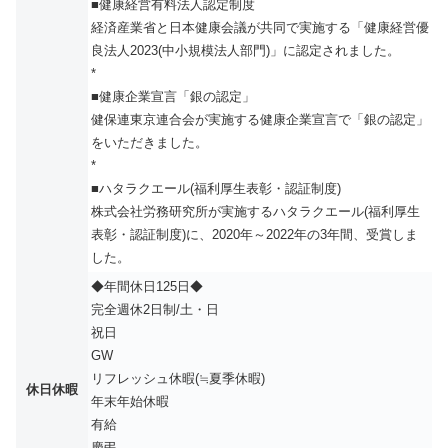
■健康経営有料法人認定制度
経済産業省と日本健康会議が共同で実施する「健康経営優
良法人2023(中小規模法人部門)」に認定されました。
*
■健康企業宣言「銀の認定」
健保連東京連合会が実施する健康企業宣言で「銀の認定」
をいただきました。
*
■ハタラクエール(福利厚生表彰・認証制度)
株式会社労務研究所が実施するハタラクエール(福利厚生
表彰・認証制度)に、2020年～2022年の3年間、受賞しま
した。
◆年間休日125日◆
完全週休2日制/土・日
祝日
GW
リフレッシュ休暇(≒夏季休暇)
休日休暇
年末年始休暇
有給
慶弔