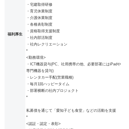
・宅建取得研修
・育児休業制度
・介護休業制度
・各種表彰制度
・資格取得支援制度
福利厚生
・社内部活制度
・社内レクリエーション
*
<勤務環境>
・ICT機器貸与(PC、社用携帯の他、必要部署にはiPadや
専門機器を貸与)
・レンタカー手配(営業職種)
・毎月1回ハッピータイム
・部署横断の社内プロジェクト
*
私募債を通じて「愛知子ども食堂」などの活動を支援
*
<認証・認定・表彰>