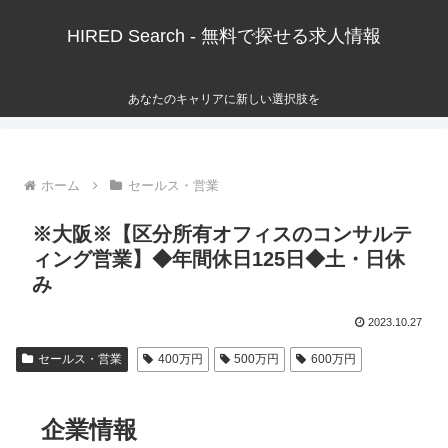
HIRED Search - 無料で探せる求人情報
あなたのキャリアに新しい選択肢を
ホーム
セールス・営業
※大阪※【区分所有オフィスのコンサルテ
ィング営業】◆年間休日125日◆土・日休
み
2023.10.27
セールス・営業
400万円
500万円
600万円
企業情報