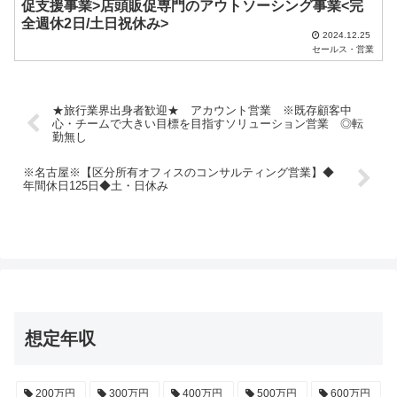
促支援事業>店頭販促専門のアウトソーシング事業<完
全週休2日/土日祝休み>
2024.12.25
セールス・営業
★旅行業界出身者歓迎★ アカウント営業 ※既存顧客中
心・チームで大きい目標を目指すソリューション営業 ◎転
勤無し
※名古屋※【区分所有オフィスのコンサルティング営業】◆
年間休日125日◆土・日休み
想定年収
200万円
300万円
400万円
500万円
600万円