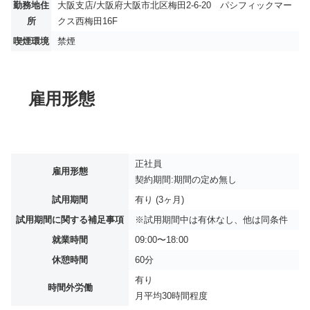
勤務地住
大阪支店/大阪府大阪市北区梅田2-6-20 パシフィックマー
所
クス西梅田16F
喫煙環境
禁煙
雇用形態
正社員
雇用形態
契約期間:期間の定め無し
試用期間
有り (3ヶ月)
試用期間に関する補足事項
※試用期間中は有休なし、他は同条件
就業時間
09:00〜18:00
休憩時間
60分
有り
時間外労働
月平均
30時間程度