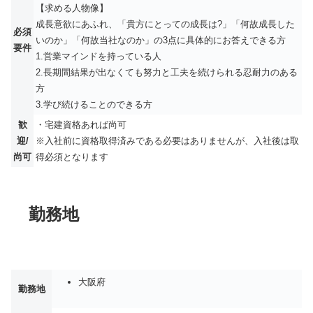
【求める人物像】
成長意欲にあふれ、「貴方にとっての成長は?」「何故成長した
必須
いのか」「何故当社なのか」の3点に具体的にお答えできる方
要件
1.営業マインドを持っている人
2.長期間結果が出なくても努力と工夫を続けられる忍耐力のある
方
3.学び続けることのできる方
歓
・宅建資格あれば尚可
迎/
※入社前に資格取得済みである必要はありませんが、入社後は取
尚可
得必須となります
勤務地
大阪府
勤務地