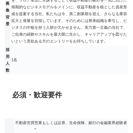
を、フロア単位に分譲することで収益不動産の裾野を一気に広げた
募
画期的なビジネスモデルをメインに、収益不動産を核とした資産形
集
成を提案する当社。私たちは今、第二創業期を迎え、さらなる業容
背
拡大と発展を目指しています。そのためには将来組織を牽引し、ビ
景
ジネスの中核を担う人材が欠かせません。実力第一主義の当社で、
ご自身の経験やスキルを最大限に生かし、キャリアアップを図りた
いという意欲ある方のエントリーをお待ちしています。
採
用
1名
人
数
必須・歓迎要件
不動産売買営業もしくは証券、生命保険、銀行の金融業界経験者
*