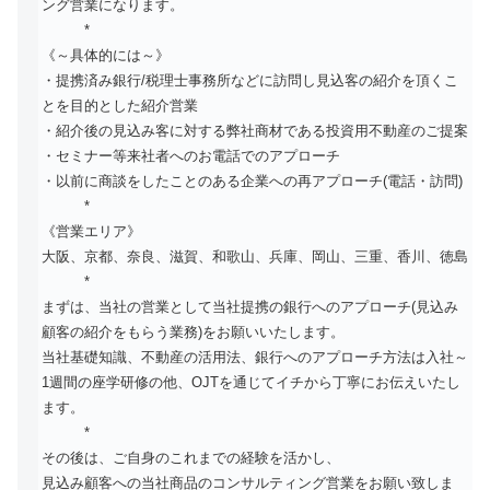
ング営業になります。
*
《～具体的には～》
・提携済み銀行/税理士事務所などに訪問し見込客の紹介を頂くこ
とを目的とした紹介営業
・紹介後の見込み客に対する弊社商材である投資用不動産のご提案
・セミナー等来社者へのお電話でのアプローチ
・以前に商談をしたことのある企業への再アプローチ(電話・訪問)
*
《営業エリア》
大阪、京都、奈良、滋賀、和歌山、兵庫、岡山、三重、香川、徳島
*
まずは、当社の営業として当社提携の銀行へのアプローチ(見込み
顧客の紹介をもらう業務)をお願いいたします。
当社基礎知識、不動産の活用法、銀行へのアプローチ方法は入社～
1週間の座学研修の他、OJTを通じてイチから丁寧にお伝えいたし
ます。
*
その後は、ご自身のこれまでの経験を活かし、
見込み顧客への当社商品のコンサルティング営業をお願い致しま