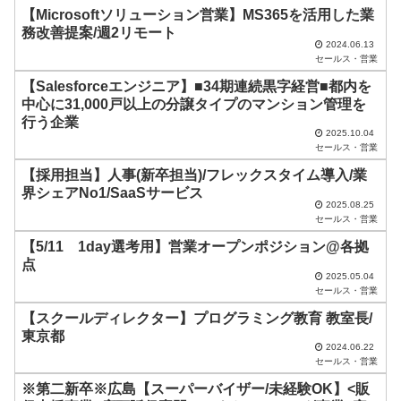
ド
【Microsoftソリューション営業】MS365を活用した業
務改善提案/週2リモート
は
2024.06.13
セールス・営業
空
【Salesforceエンジニア】■34期連続黒字経営■都内を
の
中心に31,000戸以上の分譲タイプのマンション管理を
ま
行う企業
2025.10.04
ま
セールス・営業
に
【採用担当】人事(新卒担当)/フレックスタイム導入/業
し
界シェアNo1/SaaSサービス
2025.08.25
て
セールス・営業
く
【5/11 1day選考用】営業オープンポジション@各拠
だ
点
2025.05.04
さ
セールス・営業
い
【スクールディレクター】プログラミング教育 教室長/
東京都
。
2024.06.22
セールス・営業
※第二新卒※広島【スーパーバイザー/未経験OK】<販