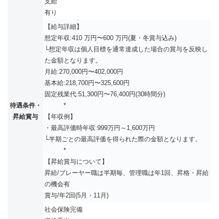
支給
有り
【給与詳細】
想定年収:410 万円〜600 万円(夏・冬賞与込み)
└想定年収は個人目標を通常達成した場合の賞与を反映し
た金額となります。
月給:270,000円〜402,000円
基本給:218,700円〜325,600円
固定残業代:51,300円〜76,400円(30時間分)
待遇条件・
*
昇給賞与
【年収例】
・最高評価時年収:999万円～1,600万円
└半期ごとの最高評価を得られた際の金額となります。
*
【昇給賞与について】
昇給/プレーヤー職は半期毎、管理職は年1回、昇格・昇給
の機会有
賞与/年2回(5月・11月)
社会保険完備