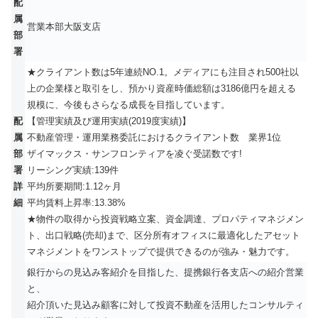
配
属
営業本部大阪支店
部
署
★クライアント数は5年連続NO.1。メディアにも注目され500社以
上の企業様と取引をし、預かり資産時価総額は3186億円を超える
規模に、今後もさらなる成長を目指しています。
配
【管理実績及び運用実績(2019度実績)】
属
不動産管理・運用業務委託におけるクライアント数 業界1位
部
ザイマックス・サンフロンティアを凌ぐ受諾数です!
署
リーシング実績:139件
詳
平均所要期間:1.12ヶ月
細
平均賃料上昇率:13.38%
★物件の取得から投資戦略立案、資金調達、プロパティマネジメン
ト、出口戦略(売却)まで、区分所有オフィスに最適化したアセット
マネジメントをワンストップで提供できるのが強み・魅力です。
銀行からの見込み客紹介を目指した、提携銀行各支店への紹介営業
と、
紹介頂いた見込み顧客に対して投資不動産を活用したコンサルティ