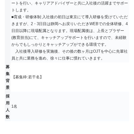
ートを行い、キャリアアドバイザーと共に入社後の活躍までサポー
トします。
■育成・研修体制:入社後の初日は東京にて導入研修を受けていただ
きますが、2・3日目は静岡へお戻りいただきWEBでの全体研修、4
日目以降に現場配属となります。現場配属後は、上長とブラザー
(教育担当)にて、キャッチアップサポートを行いますので、未経験
からでもしっかりとキャッチアップができる環境です。
入社後導入研修を実施後、その後の数ヶ月はOJTを中心に先輩社
員と共に業務を進め、徐々に仕事に慣れていきます。
募
集
【募集枠:若干名】
背
景
採
用
1名
人
数