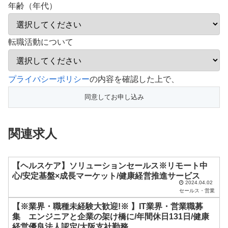
年齢（年代）
転職活動について
こ
プライバシーポリシー
の内容を確認した上で、
の
フ
ィ
関連求人
ー
ル
ド
【ヘルスケア】ソリューションセールス※リモート中
心/安定基盤×成長マーケット/健康経営推進サービス
は
2024.04.02
セールス・営業
空
【※業界・職種未経験大歓迎!※ 】IT業界・営業職募
の
集 エンジニアと企業の架け橋に/年間休日131日/健康
ま
経営優良法人認定/大阪支社勤務