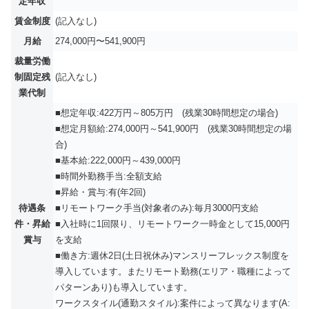
定年収
賃金制度
(記入なし)
月給
274,000円〜541,900円
裁量労働
制固定残
(記入なし)
業代制
■想定年収:422万円～805万円 (残業30時間想定の場合)
■想定月額給:274,000円～541,900円 (残業30時間想定の場
合)
■基本給:222,000円～439,000円
■時間外勤務手当:全額支給
■昇給・賞与:有(年2回)
待遇条
■リモートワーク手当(対象者のみ):毎月3000円支給
件・昇給
■入社時に1回限り、リモートワーク一時金として15,000円
賞与
を支給
■働き方:週休2日(土日祝休み)マンスリーフレックス制度を
導入しています。またリモート勤務(エリア・職種によって
パターンあり)も導入しています。
ワークスタイル(通勤スタイル):案件によって異なります(A: