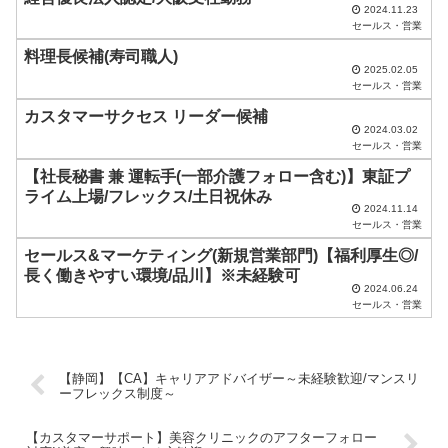
2024.11.23
ま
セールス・営業
に
料理長候補(寿司職人)
し
2025.02.05
セールス・営業
て
カスタマーサクセス リーダー候補
く
2024.03.02
セールス・営業
だ
【社長秘書 兼 運転手(一部介護フォロー含む)】東証プ
さ
ライム上場/フレックス/土日祝休み
い
2024.11.14
セールス・営業
。
セールス&マーケティング(新規営業部門)【福利厚生◎/
長く働きやすい環境/品川】※未経験可
2024.06.24
セールス・営業
【静岡】【CA】キャリアアドバイザー～未経験歓迎/マンスリ
ーフレックス制度～
【カスタマーサポート】美容クリニックのアフターフォロー