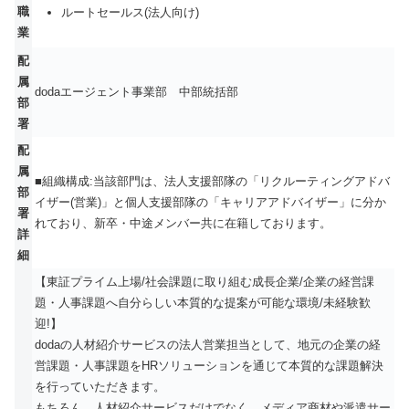
職
ルートセールス(法人向け)
業
配
属
dodaエージェント事業部 中部統括部
部
署
配
属
■組織構成:当該部門は、法人支援部隊の「リクルーティングアドバ
部
イザー(営業)」と個人支援部隊の「キャリアアドバイザー」に分か
署
れており、新卒・中途メンバー共に在籍しております。
詳
細
【東証プライム上場/社会課題に取り組む成長企業/企業の経営課
題・人事課題へ自分らしい本質的な提案が可能な環境/未経験歓
迎!】
dodaの人材紹介サービスの法人営業担当として、地元の企業の経
営課題・人事課題をHRソリューションを通じて本質的な課題解決
を行っていただきます。
もちろん、人材紹介サービスだけでなく、メディア商材や派遣サー