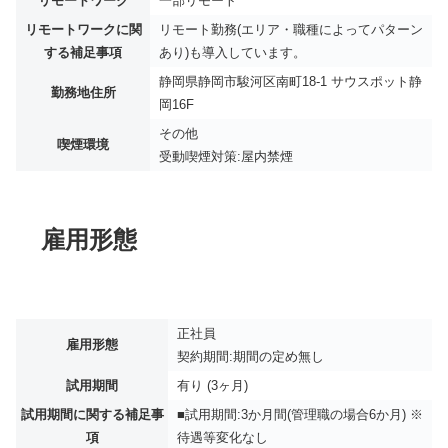
リモートワーク
一部リモート
リモートワークに関
リモート勤務(エリア・職種によってパターン
する補足事項
あり)も導入しています。
静岡県静岡市駿河区南町18-1 サウスポット静
勤務地住所
岡16F
その他
喫煙環境
受動喫煙対策:屋内禁煙
雇用形態
正社員
雇用形態
契約期間:期間の定め無し
試用期間
有り (3ヶ月)
試用期間に関する補足事
■試用期間:3か月間(管理職の場合6か月) ※
項
待遇等変化なし