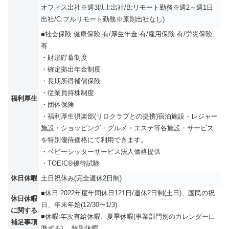
オフィス出社※週3以上出社/B:リモート勤務※週2～週1日
出社/C:フルリモート勤務※原則出社なし)
■社会保険:健康保険:有/厚⽣年⾦:有/雇⽤保険:有/労災保険:
有
・財形貯蓄制度
・確定拠出年金制度
・長期所得補償保険
・従業員持株制度
福利厚生
・団体保険
・福利厚生倶楽部(リロクラブとの提携)宿泊施設・レジャー
施設・ショッピング・グルメ・エステ等各施設・サービス
を特別優待価格にて利用できます。
・ベビーシッターサービス法人価格提供
・TOEIC®優待試験
休日休暇
土日祝休み(完全週休2日制)
■休日:2022年度年間休日121日/週休2⽇制(土日)、国⺠の祝
休日休暇
⽇、年末年始(12/30〜1/3)
に関する
■休暇:年次有給休暇、夏季休暇(事業部⾨別のカレンダーに
補足事項
準ずる) 、特別休暇