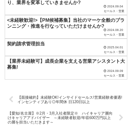
り、業界を変革していきませんか?
く
2024.09.04
セールス・営業
だ
<未経験歓迎!>【PM候補募集】当社のマーケ全般のプラ
さ
ンニング・推進を行なっていただけませんか?
い
2024.08.20
セールス・営業
。
契約請求管理担当
2025.04.01
セールス・営業
【業界未経験可】成長企業を支える営業アシスタント大
募集!
2024.09.09
セールス・営業
【面接確約】未経験OK!インサイドセールス!営業経験者優遇!
インセンティブあり◎年間休 日120日以上
【愛知/名古屋】※2月・3月入社者限定※ ハイキャリア層向
けキャリアアドバイザー ～未経験者歓迎/年収600万円以上
の層を担当いただきます～