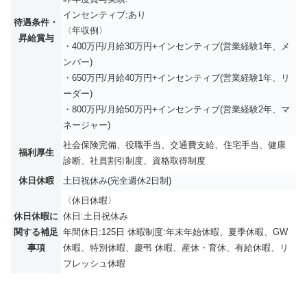
インセンティブ:あり
待遇条件・
〈年収例〉
昇給賞与
・400万円/月給30万円+インセンティブ(営業経験1年、メ
ンバー)
・650万円/月給40万円+インセンティブ(営業経験1年、リ
ーダー)
・800万円/月給50万円+インセンティブ(営業経験2年、マ
ネージャー)
社会保険完備、役職手当、交通費支給、住宅手当、健康
福利厚生
診断、社員割引制度、資格取得制度
休日休暇
土日祝休み(完全週休2日制)
〈休日休暇〉
休日休暇に
休日:土日祝休み
関する補足
年間休日:125日 休暇制度:年末年始休暇、夏季休暇、GW
事項
休暇、特別休暇、慶弔 休暇、産休・育休、有給休暇、リ
フレッシュ休暇