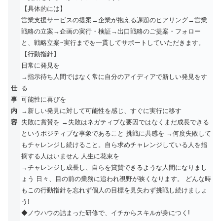
【具体的には】
営業支援サービスの提案→企業が抱える課題のヒアリング→営業
戦略の立案→企画の実行・検証→出口戦略のご提案・フォロー
と、戦略立案~実行までを一貫してサポートしていただきます。
【行動指針】
日常に発見を
→指示待ち人間ではなく常に自分のアイディアで新しい発見をす
仕
る
事
可能性に喜びを
内
→新しい発見に対して可能性を感じ、すぐに実行に移す
容
失敗に賞賛を →失敗はネガティブな要因ではなくまだ成長できる
というポジティブな事象であること 挑戦に共感を →何度失敗して
もチャレンジし続けること。自ら求めチャレンジしている人を指
摘する人はいません 人生に花束を
→チャレンジし成長し、自らを賞賛できるような人間になりまし
ょう 日々、目の前の業務に追われ視野が狭くなります。 どんな時
もこの行動指針を忘れず個人の目標を見失わず挑戦し続けましょ
う!
◆ノウハウの詰まった研修で、イチからスキルが身につく!