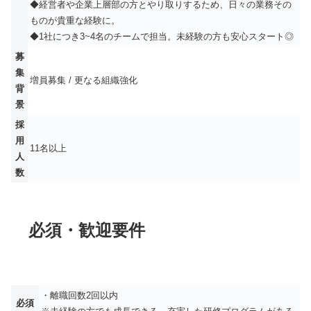
◆経営者や企業上層部の方とやり取りするため、日々の業務その
ものが貴重な経験に。
◆1社につき3~4名のチームで担当。未経験の方も安心スタート◎
募
集
増員募集 / 更なる組織強化
背
景
採
用
11名以上
人
数
必須・歓迎要件
・離職回数2回以内
必須