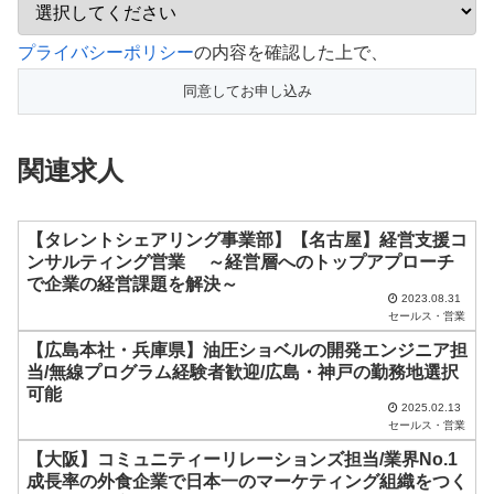
こ
プライバシーポリシー
の内容を確認した上で、
の
フ
ィ
関連求人
ー
ル
ド
【タレントシェアリング事業部】【名古屋】経営支援コ
ンサルティング営業 ～経営層へのトップアプローチ
は
で企業の経営課題を解決～
空
2023.08.31
セールス・営業
の
【広島本社・兵庫県】油圧ショベルの開発エンジニア担
ま
当/無線プログラム経験者歓迎/広島・神戸の勤務地選択
ま
可能
2025.02.13
に
セールス・営業
し
【大阪】コミュニティーリレーションズ担当/業界No.1
成長率の外食企業で日本一のマーケティング組織をつく
て