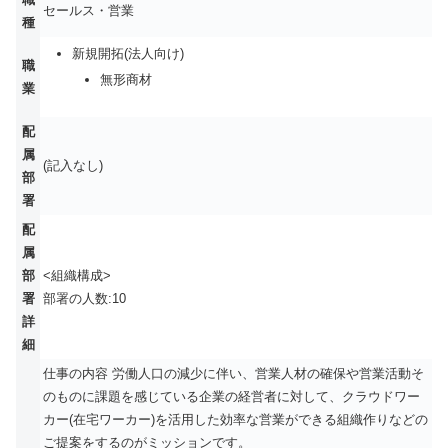
セールス・営業
種
新規開拓(法人向け)
職
無形商材
業
配
属
(記入なし)
部
署
配
属
部
<組織構成>
署
部署の人数:10
詳
細
仕事の内容 労働人口の減少に伴い、営業人材の確保や営業活動そ
のものに課題を感じている企業の経営者に対して、クラウドワー
カー(在宅ワーカー)を活用した効率な営業ができる組織作りなどの
ご提案をするのがミッションです。