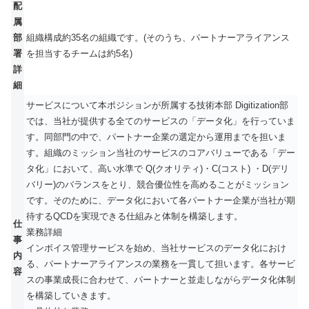
配
属
部
組織構成約35名の組織です。(そのうち、パートナーアライアンス
署
を担当するチームは約5名)
詳
細
サービスについて本ポジションが所属する技術本部 Digitization部
では、当社が提供する全てのサービスの「データ化」を行っていま
す。同部門の中で、パートナー企業の選定から運用までを担いま
す。組織のミッション当社のサービスのコアバリューである「デー
タ化」において、高い水準で Q(クオリティ)・C(コスト) ・D(デリ
バリー)のバランスをとり、競合優位性を高めることがミッション
です。そのために、データ化において各パートナー企業が当社が期
待するQCDを実現できる仕組みと体制を構築します。
仕
業務詳細
事
インボイス管理サービスを始め、当社サービスのデータ化におけ
内
る、パートナーアライアンスの業務を一貫して担います。各サービ
容
スの事業成長に合わせて、パートナーと並走しながらデータ化体制
を構築していきます。