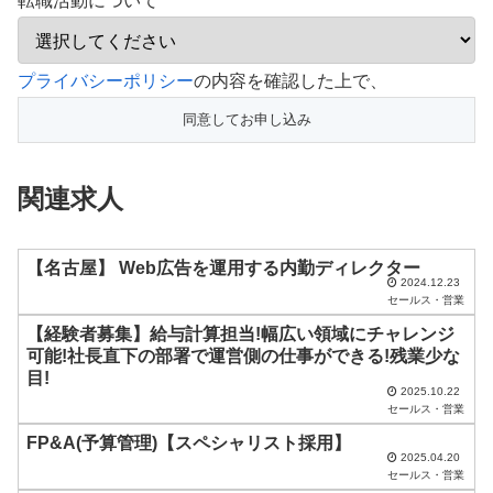
転職活動について
こ
プライバシーポリシー
の内容を確認した上で、
の
フ
ィ
関連求人
ー
ル
ド
【名古屋】 Web広告を運用する内勤ディレクター
2024.12.23
は
セールス・営業
空
【経験者募集】給与計算担当!幅広い領域にチャレンジ
可能!社長直下の部署で運営側の仕事ができる!残業少な
の
目!
ま
2025.10.22
セールス・営業
ま
FP&A(予算管理)【スペシャリスト採用】
に
2025.04.20
セールス・営業
し