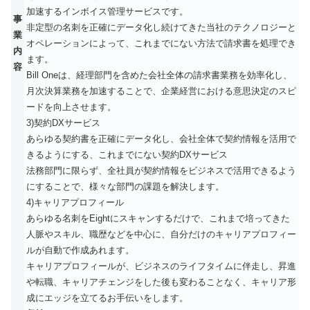
加速するインボイス管理サービスです。
事
非定型の名刺を正確にデータ化し続けてきた当社のテクノロジーと
業
オペレーションによって、これまでにない方法で請求書を処理でき
内
ます。
容
Bill Oneは、経理部門を含めた会社全体の請求書業務を効率化し、
月次決算業務を加速することで、企業経営における意思決定のスピ
ードを向上させます。
3)契約DXサービス
あらゆる契約書を正確にデータ化し、会社全体で契約情報を活用で
きるようにする、これまでにない契約DXサービス
法務部門に限らず、全社員が契約情報をビジネスで活用できるよう
にすることで、様々な部門の課題を解決します。
4)キャリアプロフィール
あらゆる名刺をEightにスキャンするだけで、これまで培ってきた
人脈やスキル、職歴などを中心に、自分だけのキャリアプロフィー
ルが自動で作成あれます。
キャリアプロフィールが、ビジネスのライフタイムに伴走し、昇進
や転職、キャリアチェンジをした後も変わることなく、キャリア形
成にエッジを立てるお手伝いをします。