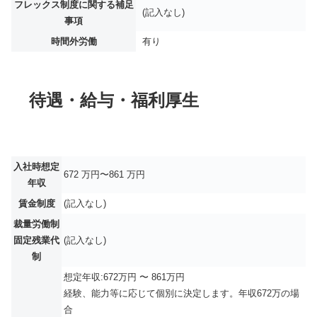
フレックス制度に関する補足
(記入なし)
事項
時間外労働
有り
待遇・給与・福利厚生
入社時想定
672 万円〜861 万円
年収
賃金制度
(記入なし)
裁量労働制
固定残業代
(記入なし)
制
想定年収:672万円 〜 861万円
経験、能力等に応じて個別に決定します。年収672万の場
合