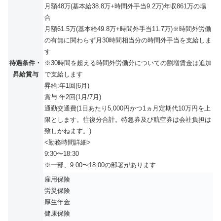
月額48万(基本給38.8万+時間外手当9.2万)年収861万の場
合
月額61.5万(基本給49.8万+時間外手当11.7万)※時間外労働
の有無に関わらず月30時間相当分の時間外手当を支給しま
す
待遇条件・
※30時間を超える時間外労働分についての割増賃金は追加
昇給賞与
で支給します
昇給:年1回(6月)
賞与:年2回(1月/7月)
通勤交通費(1日あたり5,000円かつ1ヵ月定期代10万円を上
限とします。往復分合計。特急券及び航空券は会社負担は
致しかねます。)
<勤務時間詳細>
9:30〜18:30
※一部、9:00〜18:00の部署があります
雇用保険
労災保険
厚生年金
健康保険