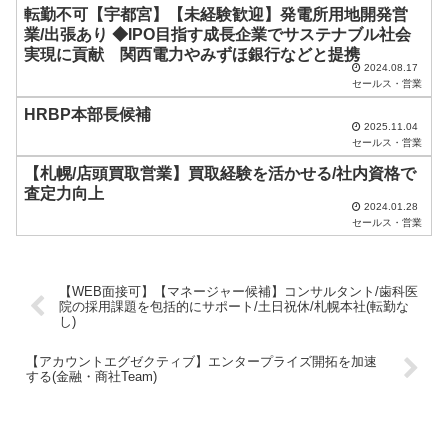
転勤不可【宇都宮】【未経験歓迎】発電所用地開発営
て
業/出張あり ◆IPO目指す成長企業でサステナブル社会
く
実現に貢献 関西電力やみずほ銀行などと提携
2024.08.17
だ
セールス・営業
さ
HRBP本部長候補
い
2025.11.04
セールス・営業
。
【札幌/店頭買取営業】買取経験を活かせる/社内資格で
査定力向上
2024.01.28
セールス・営業
【WEB面接可】【マネージャー候補】コンサルタント/歯科医
院の採用課題を包括的にサポート/土日祝休/札幌本社(転勤な
し)
【アカウントエグゼクティブ】エンタープライズ開拓を加速
する(金融・商社Team)