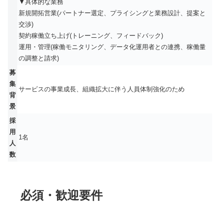
▼具体的な業務
新規開拓営業(パートナー選定、プライシングと業務設計、提案と
交渉)
契約稼働立ち上げ(トレーニング、フィードバック)
運用・管理(稼働モニタリング、データ化運用者との連携、稼働量
の調整と請求)
募
集
サービスの事業成長、組織拡大に伴う人員体制強化のため
背
景
採
用
1名
人
数
必須・歓迎要件