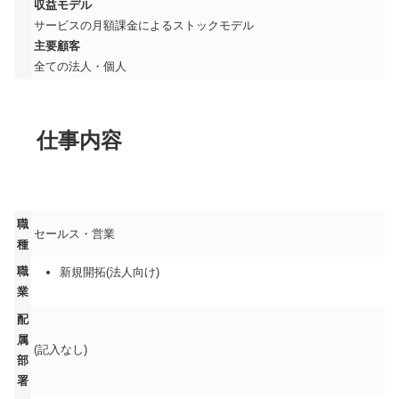
収益モデル
サービスの月額課金によるストックモデル
主要顧客
全ての法人・個人
仕事内容
職
セールス・営業
種
職
新規開拓(法人向け)
業
配
属
(記入なし)
部
署