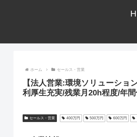
H
ホーム
セールス・営業
【法人営業:環境ソリューショ
利厚生充実/残業月20h程度/年間
セールス・営業
400万円
500万円
600万円