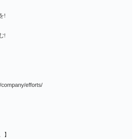
を!
む!
ompany/efforts/
。】