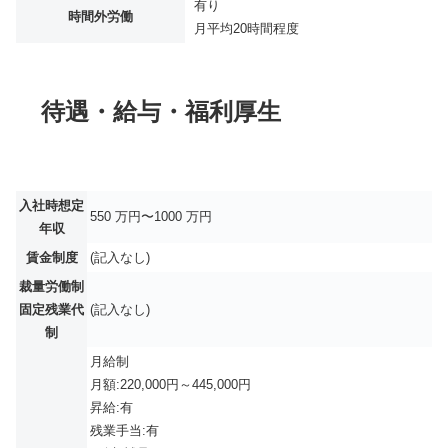
有り
時間外労働
月平均
20時間程度
待遇・給与・福利厚生
入社時想定
550 万円〜1000 万円
年収
賃金制度
(記入なし)
裁量労働制
固定残業代
(記入なし)
制
月給制
月額:220,000円～445,000円
昇給:有
残業手当:有