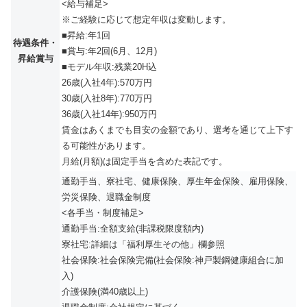
<給与補足>
※ご経験に応じて想定年収は変動します。
■昇給:年1回
待遇条件・
■賞与:年2回(6月、12月)
昇給賞与
■モデル年収:残業20H込
26歳(入社4年):570万円
30歳(入社8年):770万円
36歳(入社14年):950万円
賃金はあくまでも目安の金額であり、選考を通じて上下す
る可能性があります。
月給(月額)は固定手当を含めた表記です。
通勤手当、寮社宅、健康保険、厚生年金保険、雇用保険、
労災保険、退職金制度
<各手当・制度補足>
通勤手当:全額支給(非課税限度額内)
寮社宅:詳細は「福利厚生その他」欄参照
社会保険:社会保険完備(社会保険:神戸製鋼健康組合に加
入)
介護保険(満40歳以上)