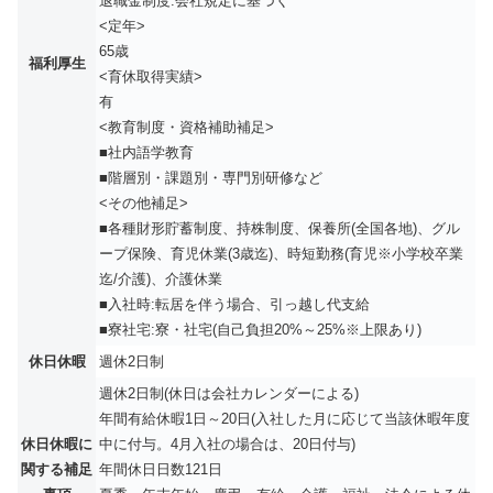
退職金制度:会社規定に基づく
<定年>
65歳
福利厚生
<育休取得実績>
有
<教育制度・資格補助補足>
■社内語学教育
■階層別・課題別・専門別研修など
<その他補足>
■各種財形貯蓄制度、持株制度、保養所(全国各地)、グル
ープ保険、育児休業(3歳迄)、時短勤務(育児※小学校卒業
迄/介護)、介護休業
■入社時:転居を伴う場合、引っ越し代支給
■寮社宅:寮・社宅(自己負担20%～25%※上限あり)
休日休暇
週休2日制
週休2日制(休日は会社カレンダーによる)
年間有給休暇1日～20日(入社した月に応じて当該休暇年度
休日休暇に
中に付与。4月入社の場合は、20日付与)
関する補足
年間休日日数121日