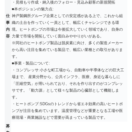
・見積もり作成・納入後のフォロー・見込み顧客の新規開拓
■本ポジションの魅力点:
仕
神戸製鋼所グループ企業としての安定感がある上で、これから組
事
織の土台を作っていく一員として、幅広くチャレンジできる環
内
境。ヒートポンプの市場は今後拡大していく領域であり、自身の
容
力量で市場を開拓していく面白みややりがいがある。
※同社のヒートポンプ製品は脱炭素に向け、多くの製造メーカー
から高い注目を集めている製品で、幅広い業種との取引がありま
す。
■事業・製品について:
・コンプレッサ:小さな町工場から、自動車や半導体などの巨大工
場まで、 産業分野から、公共インフラ、医療、身近な暮らしに
「圧縮空気」が用いられており、それを作り出すのがコンプレッ
サです。「動力源」として様々な製品の心臓部として機能しま
す。
・ヒートポンプ:SDGsのトレンドから省エネ効果の高いヒートポ
ンプが注目を集めています。温度管理などが重要となる工場や医
療現場・商業施設などで需要が高まっている製品です。
募