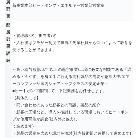
属
新事業本部ヒートポンプ・エネルギー営業部営業室
部
署
配
属
・管理職2名、担当者7名
部
・入社後はブラザー制度で担当の先輩社員からOJTによって教育を
署
受けることができます。
詳
細
～高い給与形態/37年以上の黒字事業/工場に必要な機能である「温
める・冷やす」を省エネに行える同社製品の需要が急拡大中/エア
ーコンプレッサ国内シェアトップクラスの安定企業～
■ヒートポンプ部門にて、下記業務をお任せします。
【具体的には】
・問い合わせのあった顧客との商談、製品の紹介
・顧客の工場など、導入を検討している現場においてヒートポン
プが使用可能か調査(社内外と協力し
て進めます)
・製品の選定を含めた設計を検討(社内技術部と連携して進めます)