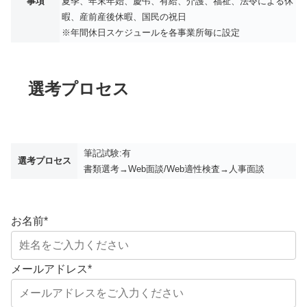
事項
夏季、年末年始、慶弔、有給、介護、福祉、法令による休
暇、産前産後休暇、国民の祝日
※年間休日スケジュールを各事業所毎に設定
選考プロセス
筆記試験:有
選考プロセス
書類選考→Web面談/Web適性検査→人事面談
お名前
*
メールアドレス
*