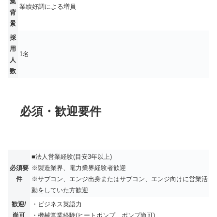
集
業績好調による増員
背
景
採
用
1名
人
数
必須・歓迎要件
■法人営業経験(目安3年以上)
必須要
※製造業界、電力業界経験者歓迎
件
※サブコン、エンジ出身またはサブコン、エンジ向けに営業活
動をしていた方歓迎
歓迎/
・ビジネス英語力
尚可
・機械営業経験(ヒートポンプ、ポンプ尚可)