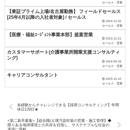
セールス・営業
ま
【東証プライム上場/名古屋勤務】 フィールドセールス
に
[25年4月以降の入社者対象] / セールス
し
2024.12.20
セールス・営業
て
【医療・福祉ｴｰｼﾞｪﾝﾄ事業本部】提案営業
く
2023.12.21
セールス・営業
だ
カスタマーサポート(介護事業所開業支援コンサルティ
さ
ング)
い
2024.09.26
セールス・営業
。
キャリアコンサルタント
2025.10.10
セールス・営業
未経験からチャレンジできる【採用コンサルティング】年間
休日129日★
<第二新卒募集>【総合職/土壌汚染対策の営業・施工管理】◆
限りある地球環境との共存を目指し、サステナブルな社会の
実現に貢献