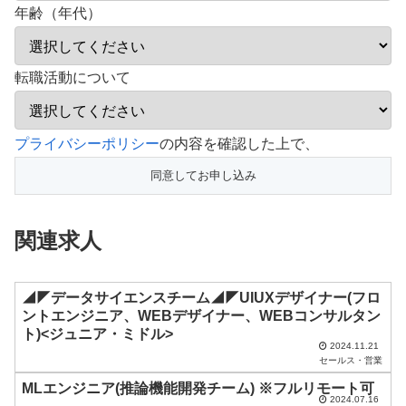
年齢（年代）
転職活動について
こ
プライバシーポリシー
の内容を確認した上で、
の
フ
ィ
関連求人
ー
ル
ド
◢◤データサイエンスチーム◢◤UIUXデザイナー(フロ
ントエンジニア、WEBデザイナー、WEBコンサルタン
は
ト)<ジュニア・ミドル>
空
2024.11.21
セールス・営業
の
MLエンジニア(推論機能開発チーム) ※フルリモート可
ま
2024.07.16