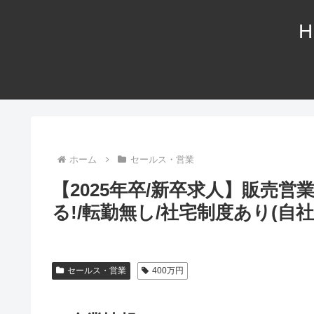
H
ホーム
セールス・営業
【2025年卒/新卒求人】販売
る!/転勤無し/社宅制度あり(自
セールス・営業
400万円