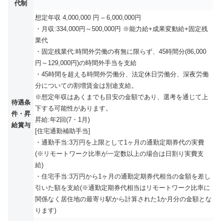
代制
想定年収 4,000,000 円 – 6,000,000円
・月収:334,000円～500,000円 ※能力給+成果変動給+固定残
業代
・固定残業代:時間外労働の有無に限らず、45時間分(86,000
円～129,000円)の時間外手当を支給
・45時間を超える時間外労働分、法定休日労働分、深夜労働
分についての割増賃金は別途支給。
※想定年収はあくまでも目安の金額であり、選考を通じて上
待遇条
下する可能性があります。
件・昇
昇給:年2回(7・1月)
給賞与
[住宅通勤補助手当]
・通勤手当:3万円を上限として1ヶ月の通勤定期券代の実費
(※リモートワーク比率が一定数以上の場合は日割り実費支
給)
・住宅手当:3万円から1ヶ月の通勤定期券代相当の金額を差し
引いた額を支給(※通勤定期券代相当はリモートワーク比率に
関係なく居住地の最寄り駅から計算された1か月分の金額とな
ります)