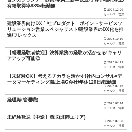
は
有給取得率88%/転勤無
空
2024.12.09
セールス・営業
の
建設業界向けDX自社プロダクト ポイントサービスソ
ま
リューション営業スペシャリスト/建設業界のDX化を推
ま
進/フレックス
2025.10.19
に
セールス・営業
し
【経理経験者歓迎】決算業務の経験が活かせる!キャリ
アアップ可能◎
て
2025.04.29
く
セールス・営業
だ
【未経験OK】考えるチカラを活かす!社内コンサル×デ
ータマーケティング職/上場G会社/年休120日/転勤無
さ
2025.07.16
セールス・営業
い
経理職(管理職)
。
2025.07.14
セールス・営業
未経験歓迎【中途】買取(北陸エリア)
2025.07.03
セールス・営業