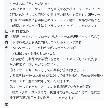
セールスに従事いただきます。
フルファネルマーケティングを実現する弊社は、マーケティング
部門との連携により商談化や受注率の最大化を目指し、SFAツール
を用いて戦略的にお客様とのリレーション構築、業界や課題ごと
の適切なアプローチ手法をブラッシュアップしていただきます。
仕
<具体的には>
事
・新規リードへのアプローチ(電話・メール/WEBチャット/訪問)
内
・お客様の課題解決に向けたコンサルティング業務
容
・SFAツールを用いた顧客管理/ステータス管理
<入社後にまずお任せしたいこと>
入社後は①で製品や営業手法などキャッチアップしていただき、
その後②で活躍いただく予定です。
①インサイドセールスとしての業務(入社研修として)
L 架電活動を中心に休眠顧客に対して価値訴求や、Web会議を用い
て製品デモ・意欲醸成をしていただきます。
②フィールドセールスとしての業務(新規問い合わせ対応)
L 提案〜クロージングまで一気通貫で従事いただきます。提案営
業/顧客管理/運用支援を遂行していただきます。
募