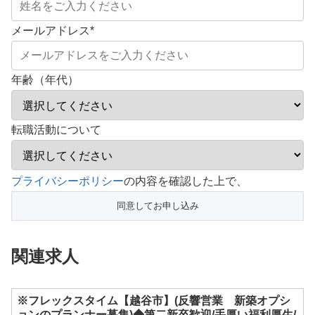
メールアドレス
*
年齢（年代）
転職活動について
こ
プライバシーポリシー
の内容を確認した上で、
の
フ
ィ
関連求人
ー
ル
ド
※フレックスタイム【越谷市】(反響営業 新築オプシ
ョンのプランナー募集)◆第二新卒歓迎/手厚い福利厚生/