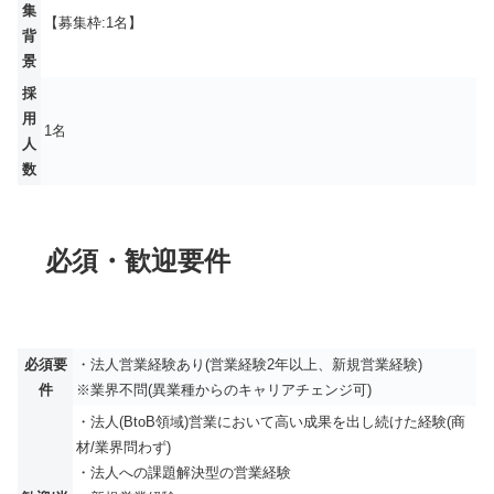
集
【募集枠:1名】
背
景
採
用
1名
人
数
必須・歓迎要件
必須要
・法人営業経験あり(営業経験2年以上、新規営業経験)
件
※業界不問(異業種からのキャリアチェンジ可)
・法人(BtoB領域)営業において高い成果を出し続けた経験(商
材/業界問わず)
・法人への課題解決型の営業経験