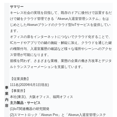
サマリー
キーレス社会の実現を目指して、既存のドアに後付けで設置するだ
けで鍵をクラウド管理できる「Akerun入退室管理システム」をは
じめとしたAkerunブランドのクラウド型IoTサービスを提供してい
ます。
オフィスの扉をインターネットにつないでクラウド化することで、
ICカードやアプリでの鍵の施錠・解錠に加え、クラウドを通じた鍵
の権限付与、入退室履歴の確認など様々な場所やシーンへのアクセ
ス管理が可能になります。
規模を問わず、さまざまな業種、業態の企業の働き方改革とデジタ
ルトランスフォーメーションを支援しています。
【従業員数】
111名(2020年6月1日現在)
事
【事業所】
業
本社(東京)、大阪オフィス、福岡オフィス
内
主力製品・サービス
容
(1)IoT関連機器の研究開発
(2)スマートロック「Akerun Pro」と「Akerun入退室管理システ