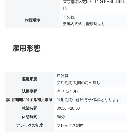
東京都港区芝5-29-11 G-BASE田町15
階
その他
喫煙環境
敷地内喫煙可能場所あり
雇用形態
正社員
雇用形態
契約期間:期間の定め無し
試用期間
有り (6ヶ月)
試用期間に関する補足事項
試用期間中は給与が5%減となります。
就業時間
09:30〜18:30
休憩時間
60分
フレックス制度
フレックス制度