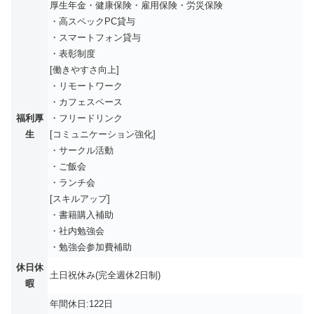
厚生年金・健康保険・雇用保険・労災保険
・高スペックPC貸与
・スマートフォン貸与
・表彰制度
[働きやすさ向上]
・リモートワーク
・カフェスペース
福利厚
・フリードリンク
生
[コミュニケーション強化]
・サークル活動
・ご飯会
・ランチ会
[スキルアップ]
・書籍購入補助
・社内勉強会
・勉強会参加費補助
休日休
土日祝休み(完全週休2日制)
暇
年間休日:122日