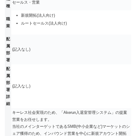
セールス・営業
種
新規開拓(法人向け)
職
ルートセールス(法人向け)
業
配
属
(記入なし)
部
署
配
属
部
(記入なし)
署
詳
細
キーレス社会実現のため、「Akerun入退室管理システム」の提案
営業をお任せします。
当社のメインターゲットであるSMB(中小企業など)マーケットのシ
ェア獲得のため、インバウンド営業を中心に新規アカウント開拓