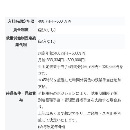
入社時想定年収
400 万円〜600 万円
賃金制度
(記入なし)
裁量労働制固定残
(記入なし)
業代制
想定年収:400万円～600万円
月給:333,334円～500,000円
※固定残業手当(45時間分):86,706円～130,058円を
含む。
※45時間を超過した時間外労働の残業手当は追加
支給。
待遇条件・昇給賞
※採用時のポジションにより、試用期間終了後、
与
別途役職手当・管理監督者手当を支給する場合あ
り。
上記はあくまで想定であり、ご経験・スキルを考
慮して決定いたします。
(給与改定年4回)