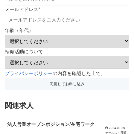
メールアドレス
*
年齢（年代）
転職活動について
こ
プライバシーポリシー
の内容を確認した上で、
の
フ
ィ
関連求人
ー
ル
ド
法人営業オープンポジション/在宅ワーク
2024.03.25
は
セールス・営業