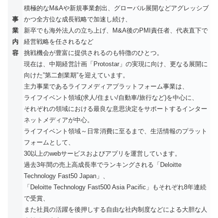
積極的なM&Aや新規事業創出、グローバル展開などアグレッシブ
事
かつ全方位な成長戦略で加速し続け、
業
新卒でも海外法人の立ち上げ、M&A後のPMI責任者、代表直下で
内
経営戦略を任されるなど
容
挑戦機会が豊富に提供されるのも特徴のひとつ。
現在は、中期経営計画「Protostar」の実現に向け、更なる展開に
向けた”第二創業期”を迎えています。
主力事業であるライフメディアプラットフォーム事業は、
ライフイベント領域(求人/住まい/自動車/旅行など)を中心に、
それぞれの領域における最良な意思決定をサポートするインター
ネットメディアが中心。
ライフイベント領域～日常消費に至るまで、生活情報のプラット
フォームとして、
30以上のwebサービスおよびアプリを運営しています。
過去3年間の売上高成長率でランキングされる「Deloitte
Technology Fast50 Japan」、
「Deloitte Technology Fast500 Asia Pacific」もそれぞれ8年連続
で受賞、
また社員の活躍を後押しする自由な社内制度などによる大胆な人