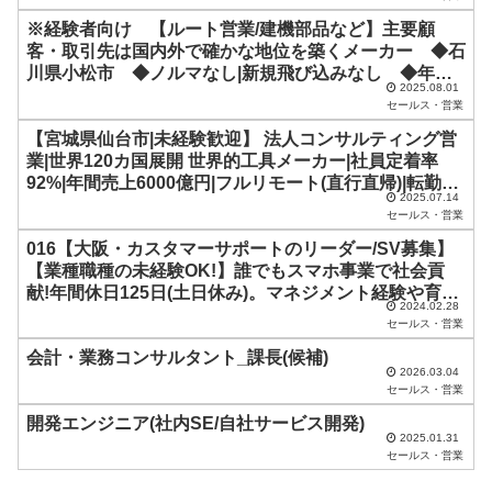
空
※経験者向け 【ルート営業/建機部品など】主要顧
客・取引先は国内外で確かな地位を築くメーカー ◆石
の
川県小松市 ◆ノルマなし|新規飛び込みなし ◆年間
ま
2025.08.01
休日129日 ◆想定年収380万円～450万円 ◆残業は
セールス・営業
ま
月平均5時間以下 ◆必須:普通自動車免許&法人営業の
【宮城県仙台市|未経験歓迎】 法人コンサルティング営
経験
に
業|世界120カ国展開 世界的工具メーカー|社員定着率
し
92%|年間売上6000億円|フルリモート(直行直帰)|転勤無
2025.07.14
|Web面接
て
セールス・営業
く
016【大阪・カスタマーサポートのリーダー/SV募集】
だ
【業種職種の未経験OK!】誰でもスマホ事業で社会貢
献!年間休日125日(土日休み)。マネジメント経験や育成
さ
2024.02.28
や教育の経験者大歓迎です!
セールス・営業
い
会計・業務コンサルタント_課長(候補)
。
2026.03.04
セールス・営業
開発エンジニア(社内SE/自社サービス開発)
2025.01.31
セールス・営業