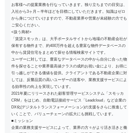
お客様への提案業務を行なっていきます。独り立ちまでの目安は、
入社から3ヶ月～半年ほどを目標にしていただきます。知識はゼロ
から身につけていけますので、不動産業界や営業が未経験の方でも
ご安心ください。
<扱う商材>
「賃貸スモッカ」は、大手ポータルサイトから地場の不動産会社が
保有する物件まで、約400万件を超える豊富な物件データベースの
中から賃貸住宅をまとめて探せる情報検索サイトです。
ユーザーに対しては、豊富なデータベースの中から自分に合った物
件を探せることや業界最高値クラスの成約お祝い金により、お得に
引っ越しができる価値を提供。クライアントである不動産企業に対
しては、反響品質の高いユーザーの送客や、業務支援サービスによ
る効率性の向上を実現しています。
2021年夏にリリースされた顧客管理サービスシステム「スモッカ
CRM」をはじめ、自動電話接続サービス「Leadcloud」など企業の
DX化(デジタルトランスフォーメーション)の支援をさらに推進して
いくことで、バリューチェーンの拡大にも挑戦しています。
■ミッション
企業の業務支援サービスによって、業界の方々がより活き活きと働