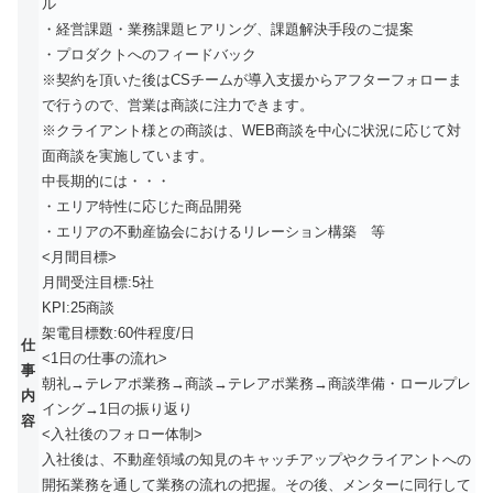
ル
・経営課題・業務課題ヒアリング、課題解決手段のご提案
・プロダクトへのフィードバック
※契約を頂いた後はCSチームが導入支援からアフターフォローま
で行うので、営業は商談に注力できます。
※クライアント様との商談は、WEB商談を中心に状況に応じて対
面商談を実施しています。
中長期的には・・・
・エリア特性に応じた商品開発
・エリアの不動産協会におけるリレーション構築 等
<月間目標>
月間受注目標:5社
KPI:25商談
架電目標数:60件程度/日
仕
<1日の仕事の流れ>
事
朝礼→テレアポ業務→商談→テレアポ業務→商談準備・ロールプレ
内
イング→1日の振り返り
容
<入社後のフォロー体制>
入社後は、不動産領域の知見のキャッチアップやクライアントへの
開拓業務を通して業務の流れの把握。その後、メンターに同行して