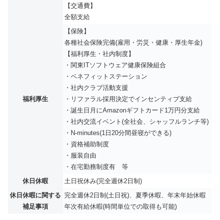
【交通費】
全額支給
【保険】
各種社会保険完備(雇用・労災・健康・厚生年金)
【福利厚生・社内制度】
・関東ITソフトウェア健康保険組合
・ベネフィットステーション
・社内クラブ活動支援
福利厚生
・リファラル採用決定でインセンティブ支給
・誕生日月にAmazonギフトカード1万円分支給
・社内交流イベント(全社会、シャッフルランチ等)
・N-minutes(1日20分間昼寝ができる)
・資格補助制度
・服装自由
・在宅勤務制度有 等
休日休暇
土日祝休み(完全週休2日制)
休日休暇に関する
完全週休2日制(土日祝)、夏季休暇、年末年始休暇
補足事項
年次有給休暇(時間単位での取得も可能)