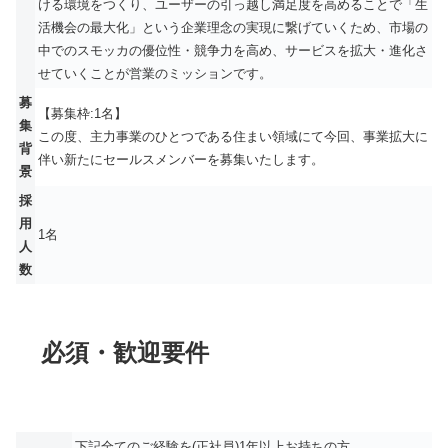
ける環境をつくり、ユーザーの引っ越し満足度を高めることで「生
活機会の最大化」という企業理念の実現に繋げていくため、市場の
中でのスモッカの優位性・競争力を高め、サービスを拡大・進化さ
せていくことが営業のミッションです。
募
【募集枠:1名】
集
この度、主力事業のひとつである住まい領域にて今回、事業拡大に
背
伴い新たにセールスメンバーを募集いたします。
景
採
用
1名
人
数
必須・歓迎要件
下記全てのご経験を(正社員)1年以上お持ちの方