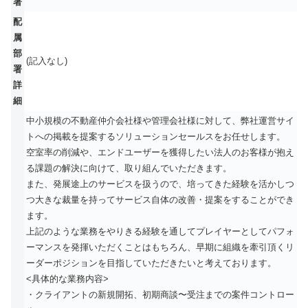
署
配
属
部
(記入なし)
署
詳
細
中小規模の不動産仲介会社様や管理会社様に対して、弊社運営サイ
トへの掲載を提案するソリューションセールスをお任せします。
空室率の削減や、エンドユーザーを獲得したい法人のお客様が抱え
る課題の解決に向けて、取り組んでいただきます。
また、発展途上のサービスを扱うので、培ってきた経験を活かしつ
つ大きな裁量を持ってサービス自体の改善・提案をすることができ
ます。
上記のような業務をやりきる経験を通してプレイヤーとしてパフォ
ーマンスを発揮いただくことはもちろん、早期に組織を牽引頂くリ
ーダーポジションを目指していただきたいと考えております。
<具体的な業務内容>
・クライアントの新規開拓、初期商談〜受注までの案件コントロー