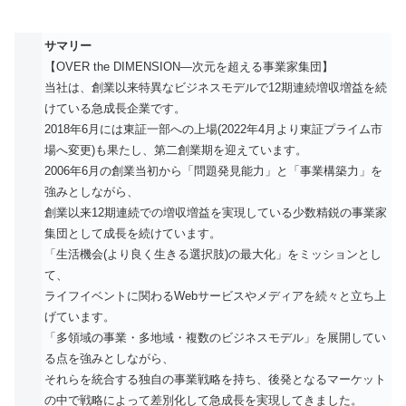
サマリー
【OVER the DIMENSION―次元を超える事業家集団】
当社は、創業以来特異なビジネスモデルで12期連続増収増益を続
けている急成長企業です。
2018年6月には東証一部への上場(2022年4月より東証プライム市
場へ変更)も果たし、第二創業期を迎えています。
2006年6月の創業当初から「問題発見能力」と「事業構築力」を
強みとしながら、
創業以来12期連続での増収増益を実現している少数精鋭の事業家
集団として成長を続けています。
「生活機会(より良く生きる選択肢)の最大化」をミッションとし
て、
ライフイベントに関わるWebサービスやメディアを続々と立ち上
げています。
「多領域の事業・多地域・複数のビジネスモデル」を展開してい
る点を強みとしながら、
それらを統合する独自の事業戦略を持ち、後発となるマーケット
の中で戦略によって差別化して急成長を実現してきました。