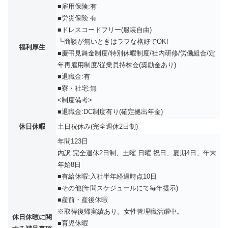
■雇用保険:有
■労災保険:有
■ドレスコードフリー(服装自由)
┗商談が無いときはラフな格好でOK!
福利厚生
■慶弔見舞金制度/特別休暇制度/社内研修/労働組合/定
年再雇用制度/従業員持株会(奨励金あり)
■退職金:有
■寮・社宅:無
<制度備考>
■退職金:DC制度有り(確定拠出年金)
休日休暇
土日祝休み(完全週休2日制)
年間123日
内訳:完全週休2日制、土曜 日曜 祝日、夏期4日、年末
年始8日
■有給休暇:入社半年経過時点10日
■その他(年間スケジュールにて毎年提示)
■産前・産後休暇
※取得復帰実績あり。女性管理職活躍中。
休日休暇に関
■育児休暇