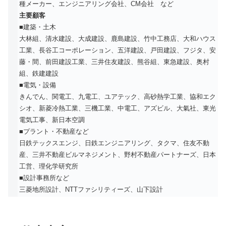
種メーカー、エンジニアリング会社、CM会社 など
主要顧客
■建築・土木
大林組、清水建設、大成建設、鹿島建設、竹中工務店、大和ハウス
工業、長谷工コーポレーション、五洋建設、戸田建設、フジタ、安
藤・間、前田建設工業、三井住友建設、熊谷組、東急建設、奥村
組、鉄建建設
■電気・設備
きんでん、関電工、九電工、ユアテック、高砂熱学工業、協和エク
シオ、新菱冷熱工業、三機工業、中電工、アズビル、大氣社、東光
電気工事、新日本空調
■プラント・不動産など
日鉄テックスエンジ、日鉄エンジニアリング、タクマ、住友不動
産、三井不動産ビルマネジメント、野村不動産パートナーズ、日本
工営、理化学研究所
■設計事務所など
三菱地所設計、NTTファシリティーズ、山下設計