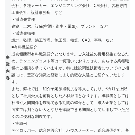
会社、各種メーカー、エンジニアリング会社、CM会社、各種専門
工事会社、設計事務所 など
・派遣先業種
建築、土木、設備(空調・衛生・電気)、プラント など
・派遣先職種
設計、監理、施工管理、施工図、積算、CAD、事務 など
■有料職業紹介
成功報酬型有料職業紹介となります。ご入社後の費用発生となるた
事
め、ランニングコスト等は一切頂いておりません。あらゆる業種職
業
種のご相談を承っていますが、特に建設関連技術者についてのご相
内
談には、豊富な知識と経験により的確な人選とご紹介をいたしま
容
す。
また、弊社では、紹介予定派遣制度を導入しており、6カ月を上限
として社員受入を前提とした人材派遣となります。求職者としては
社風や人間関係を確認できる期間の確保として、求人企業としては
面接では判らない人となりを確認できる期間として活用していただ
くのに便利な制度です。
・実績例
デベロッパー、総合建設会社、ハウスメーカー、総合設備会社、各