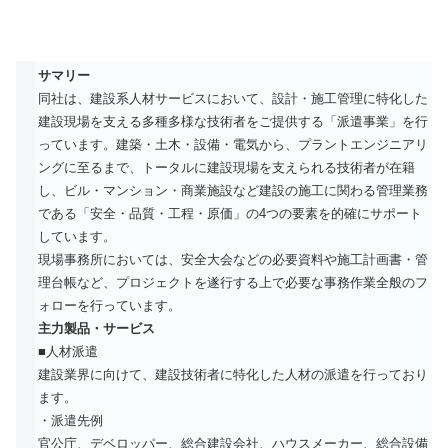
サマリー
同社は、建設系人材サービスにおいて、設計・施工管理に特化した
建設現場を支える多種多様な技術者をご提供する「派遣事業」を行
っています。建築・土木・設備・電気から、プラントエンジニアリ
ングに至るまで、トータルに建設現場を支えられる技術者が在籍
し、ビル・マンション・商業施設など建設の施工に関わる管理業務
である「安全・品質・工程・原価」の4つの要素を的確にサポート
しています。
現場事務所においては、安全大会などの必要資料や施工計画書・管
理台帳など、プロジェクトを遂行する上で必要な事務作業全般のフ
ォローを行っています。
主力製品・サービス
■人材派遣
建設業界に向けて、建設技術者に特化した人材の派遣を行っており
ます。
・派遣先例
官公庁、デベロッパー、総合建設会社、ハウスメーカー、総合設備