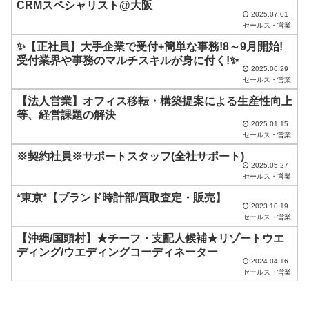
ド
CRMスペシャリスト@大阪
2025.07.01
は
セールス・営業
空
✨【正社員】大手企業で受付+簡単な事務!8～9月開始!
受付業界や事務のマルチスキルが身に付く!✨
の
2025.06.29
ま
セールス・営業
ま
【法人営業】オフィス移転・構築提案による生産性向上
等、経営課題の解決
に
2025.01.15
セールス・営業
し
※契約社員※サポートスタッフ(全社サポート)
て
2025.05.27
く
セールス・営業
だ
*東京*【ブランド時計部/買取査定・販売】
2023.10.19
さ
セールス・営業
い
【沖縄/国頭村】★チーフ・支配人候補★リゾートウエ
ディング/ウエディングコーディネーター
。
2024.04.16
セールス・営業