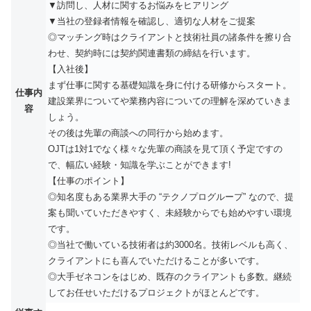
▼訪問し、人材に関するお悩みをヒアリング
▼当社の登録者情報を確認し、適切な人材をご提案
◎マッチング時はクライアントと技術社員の諸条件を擦り合
わせ、契約時には契約関連書類の締結を行います。
【入社後】
まず仕事に関する基礎知識を身に付ける研修からスタート。
仕事内
建設業界についてや業務内容についての理解を深めていきま
容
しょう。
その後は先輩の商談への同行から始めます。
OJTは1対1でなく様々な先輩の商談を見て頂く予定ですの
で、幅広い経験・知識を学ぶことができます!
【仕事のポイント】
◎知名度もある業界大手の “テクノプログループ” なので、提
案も聞いていただきやすく、未経験からでも始めやすい環境
です。
◎当社で働いている技術者は約3000名。技術レベルも高く、
クライアントにも喜んでいただけることが多いです。
◎大手ゼネコンをはじめ、既存のクライアントも多数。継続
してお任せいただけるプロジェクトがほとんどです。