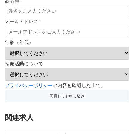
お名前
*
メールアドレス
*
年齢（年代）
転職活動について
こ
プライバシーポリシー
の内容を確認した上で、
の
フ
ィ
関連求人
ー
ル