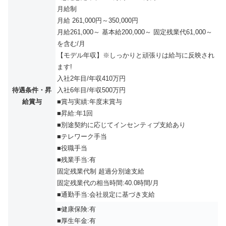
月給制
月給 261,000円～350,000円
月給261,000～ 基本給200,000～ 固定残業代61,000～
を含む/月
【モデル年収】※しっかりと頑張りは給与に反映され
ます!
入社2年目/年収410万円
待遇条件・昇
入社6年目/年収500万円
給賞与
■賞与実績:年度末賞与
■昇給:年1回
■別途契約に応じてインセンティブ支給あり
■テレワーク手当
■役職手当
■残業手当:有
固定残業代制 超過分別途支給
固定残業代の相当時間:40.0時間/月
■通勤手当:会社規定に基づき支給
■健康保険:有
■厚生年金:有