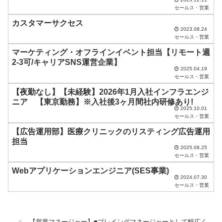
は
セールス・営業
空
カスタマーサクセス
2023.08.24
の
セールス・営業
ま
マーケティング・オフラインイベント担当【リモート週
ま
2-3可/キャリアSNS運営企業】
2025.04.19
に
セールス・営業
し
【夜勤なし】【未経験】2026年1月入社インフラエンジ
ニア 【東京勤務】※入社後3ヶ月間社内研修あり!
て
2025.10.01
く
セールス・営業
だ
【広告運用部】医療クリニックのリスティング広告運用
担当
さ
2025.08.25
セールス・営業
い
Webアプリケーションエンジニア(SES事業)
。
2024.07.30
セールス・営業
【営業マネージャー】■プレイングマネージャーとして幅広く