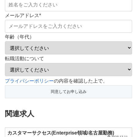
メールアドレス
*
年齢（年代）
転職活動について
こ
プライバシーポリシー
の内容を確認した上で、
の
フ
ィ
関連求人
ー
ル
ド
カスタマーサクセス(Enterprise領域/名古屋勤務)
2023.12.11