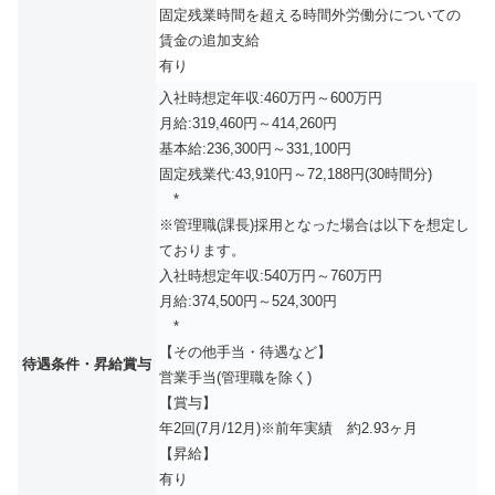
固定残業時間を超える時間外労働分についての
賃金の追加支給
有り
入社時想定年収:460万円～600万円
月給:319,460円～414,260円
基本給:236,300円～331,100円
固定残業代:43,910円～72,188円(30時間分)
*
※管理職(課長)採用となった場合は以下を想定し
ております。
入社時想定年収:540万円～760万円
月給:374,500円～524,300円
*
【その他手当・待遇など】
待遇条件・昇給賞与
営業手当(管理職を除く)
【賞与】
年2回(7月/12月)※前年実績 約2.93ヶ月
【昇給】
有り