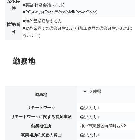
必須要
■英語(日常会話レベル)
件
■PCスキル(Excel/Word/Mail/PowerPoint)
■海外営業経験ある方
歓迎/尚
■食品業界での営業経験ある方(加工食品の営業経験があれば
可
なおよし)
勤務地
兵庫県
勤務地
リモートワーク
(記入なし)
リモートワークに関する補足事項
(記入なし)
勤務地住所
神戸市東灘区向洋町西5-8
就業場所の変更の範囲
(記入なし)