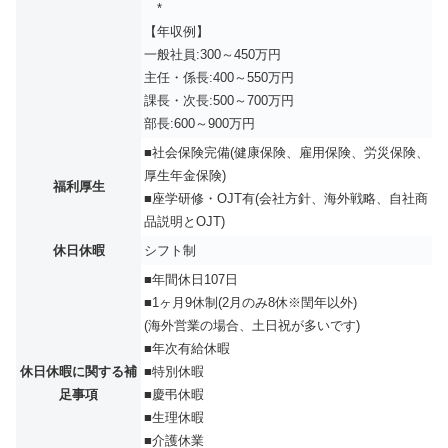
*
【年収例】
一般社員:300～450万円
主任・係長:400～550万円
課長・次長:500～700万円
部長:600～900万円
■社会保険完備(健康保険、雇用保険、労災保険、
厚生年金保険)
福利厚生
■座学研修・OJT有(会社方針、海外戦略、自社商
品説明とOJT)
休日休暇
シフト制
■年間休日107日
■1ヶ月9休制(2月のみ8休※閏年以外)
(海外営業の場合、土日祝が多いです)
■年次有給休暇
休日休暇に関する補
■特別休暇
足事項
■慶弔休暇
■生理休暇
■介護休業