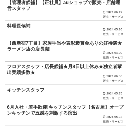
ド
【管理者候補】【正社員】auショップで販売・店舗運
営スタッフ
は
2024.06.19
販売・サービス
空
料理長候補
の
2024.05.26
ま
販売・サービス
ま
【西新宿7丁目】家族手当や表彰褒賞金ありの好待遇★
ラーメン店の店長職!
に
2024.04.20
販売・サービス
し
フロアスタッフ・店長候補★月8日以上休み★独立者輩
て
出実績多数★
く
2024.06.06
販売・サービス
だ
キッチンスタッフ
さ
2024.05.25
販売・サービス
い
6月入社・若手歓迎!キッチンスタッフ【名古屋】オープ
。
ンキッチンで五感を刺激する演出
2024.05.22
販売・サービス