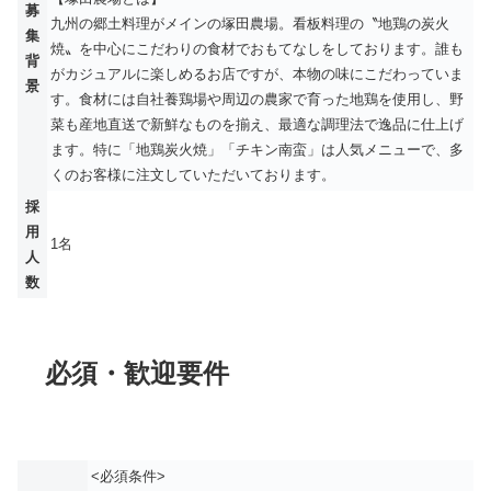
募
九州の郷土料理がメインの塚田農場。看板料理の〝地鶏の炭火
集
焼〟を中心にこだわりの食材でおもてなしをしております。誰も
背
がカジュアルに楽しめるお店ですが、本物の味にこだわっていま
景
す。食材には自社養鶏場や周辺の農家で育った地鶏を使用し、野
菜も産地直送で新鮮なものを揃え、最適な調理法で逸品に仕上げ
ます。特に「地鶏炭火焼」「チキン南蛮」は人気メニューで、多
くのお客様に注文していただいております。
採
用
1名
人
数
必須・歓迎要件
<必須条件>