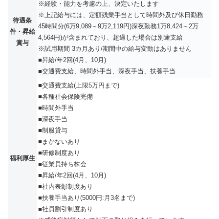
※経験・能力を考慮の上、決定いたします
※上記給与には、定額残業手当として時間外及び休日勤務
待遇条
45時間分(6万9,089～9万2,119円)深夜勤務1万8,424～2万
件・昇給
4,564円)が含まれており、超過した場合は別途支給
賞与
※試用期間 3カ月あり/期間中の給与変動はありません
■昇給/年2回(4月、10月)
■交通費支給、時間外手当、深夜手当、扶養手当
■交通費支給(上限5万円まで)
■各種社会保険完備
■時間外手当
■深夜手当
■制服貸与
■まかないあり
■研修制度あり
福利厚生
■従業員持ち株会
■昇給/年2回(4月、10月)
■社内表彰制度あり
■扶養手当あり(5000円:月3名まで)
■社員割引制度あり