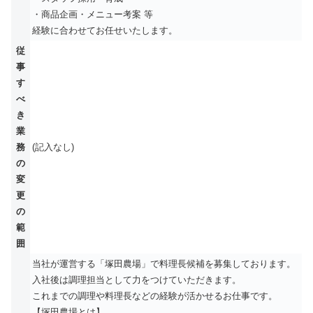
・商品企画・メニュー考案 等
経験に合わせてお任せいたします。
従
事
す
べ
き
業
務
(記入なし)
の
変
更
の
範
囲
当社が運営する「塚田農場」で料理長候補を募集しております。
入社後は調理担当として力をつけていただきます。
これまでの調理や料理長などの経験が活かせるお仕事です。
【塚田農場とは】