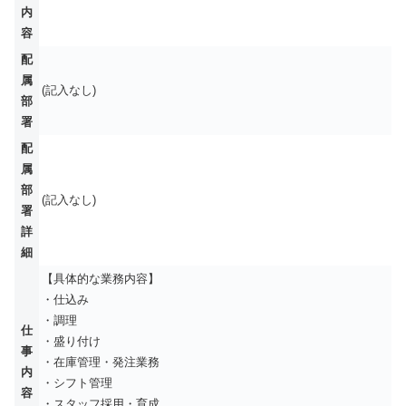
内
容
配
属
(記入なし)
部
署
配
属
部
(記入なし)
署
詳
細
【具体的な業務内容】
・仕込み
・調理
仕
・盛り付け
事
・在庫管理・発注業務
内
・シフト管理
容
・スタッフ採用・育成