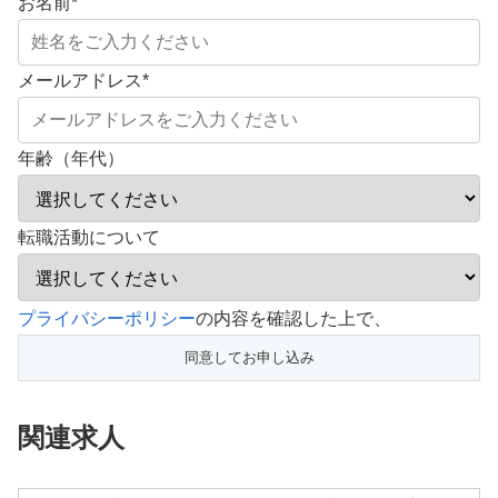
お名前
*
メールアドレス
*
年齢（年代）
転職活動について
こ
プライバシーポリシー
の内容を確認した上で、
の
フ
ィ
関連求人
ー
ル