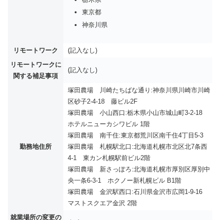
東京都
神奈川県
リモートワーク
(記入なし)
リモートワークに
(記入なし)
関する補足事項
塚田農場 川崎たちばな通り:神奈川県川崎市川崎
区砂子2-4-18 藤ビル2F
塚田農場 小山西口:栃木県小山市城山町3-2-18
ホテルニューカシワビル 1階
塚田農場 南千住:東京都荒川区南千住4丁目5-3
勤務地住所
塚田農場 札幌駅北口:北海道札幌市北区北7条西
4-1 東カン札幌駅前ビル2階
塚田農場 新さっぽろ:北海道札幌市厚別区厚別中
央一条6-3-1 ホクノー新札幌ビル B1階
塚田農場 金沢駅西口:石川県金沢市広岡1-9-16
マストスクエア金沢 2階
就業場所の変更の