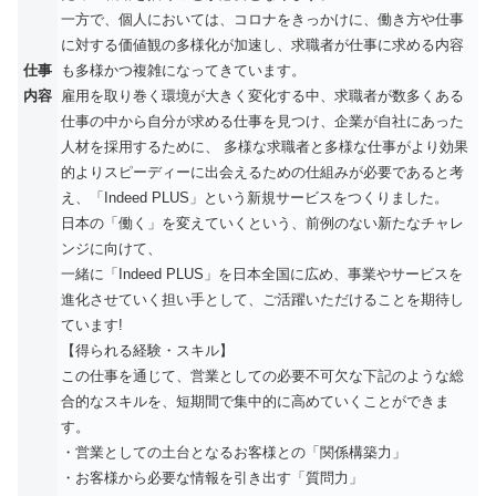
一方で、個人においては、コロナをきっかけに、働き方や仕事
に対する価値観の多様化が加速し、求職者が仕事に求める内容
仕事
も多様かつ複雑になってきています。
内容
雇用を取り巻く環境が大きく変化する中、求職者が数多くある
仕事の中から自分が求める仕事を見つけ、企業が自社にあった
人材を採用するために、 多様な求職者と多様な仕事がより効果
的よりスピーディーに出会えるための仕組みが必要であると考
え、「Indeed PLUS」という新規サービスをつくりました。
日本の「働く」を変えていくという、前例のない新たなチャレ
ンジに向けて、
一緒に「Indeed PLUS」を日本全国に広め、事業やサービスを
進化させていく担い手として、ご活躍いただけることを期待し
ています!
【得られる経験・スキル】
この仕事を通じて、営業としての必要不可欠な下記のような総
合的なスキルを、短期間で集中的に高めていくことができま
す。
・営業としての土台となるお客様との「関係構築力」
・お客様から必要な情報を引き出す「質問力」