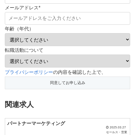
メールアドレス
*
年齢（年代）
転職活動について
こ
プライバシーポリシー
の内容を確認した上で、
の
フ
ィ
関連求人
ー
ル
ド
パートナーマーケティング
2025.03.27
は
セールス・営業