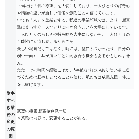
・当社は「個の尊重」を大切にしており、一人ひとりの好奇心
や情熱の違いが新しい価値を創ることを信じています。
中でも「人」を生業とする、私達の事業領域では、より一層真
摯にまっすぐ一人ひとりに向き合うことを大事にしています。
一人ひとりのらしさや持ち味を大事にしながら、一人ひとりの
可能性に期待し続けるからこそ、
楽しい場面だけではなく、時には、壁にぶつかったり、自分の
弱い一面や、耳が痛いことに向き合う機会もあるかもしれませ
ん。
ただ、その時間や経験こそが、3年後なりたい/ありたい姿に近
づくための肥やしとなることを信じ、私たちは成長支援・伴走
をし続けます。
従事
すべ
き業
変更の範囲:顧客接点職一切
務の
※業務の内容は、変更することがある。
変更
の範
囲