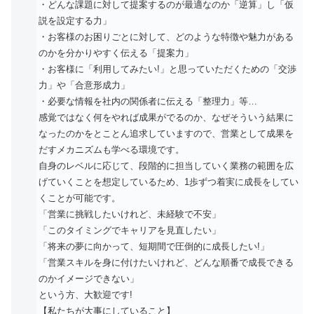
・どんな課題に対して提案するのが最適なのか「逆算」し「仮
説を設定する力」
・お客様のお困りごとに対して、どのような特徴や魅力がある
のかを分かりやすく伝える「提案力」
・お客様に「利用してみたい!」と思っていただくための「交渉
力」や「合意形成力」
・必要な情報を社内の関係者に伝える「整理力」等…
感覚ではなく何をやれば成果がでるのか、なぜそういう結果に
なったのかをとことん追求していますので、営業として成果を
だすメカニズムも学べる環境です。
自身のレベルに応じて、段階的に担当していく業務の範囲を広
げていくことを想定しているため、1歩ずつ着実に成長をしてい
くことが可能です。
「営業に挑戦したいけれど、未経験で不安」
「このタイミングでキャリアを見直したい」
「将来の夢に向かって、短期間で圧倒的に成長したい!」
「営業スキルを身に付けたいけれど、どんな順番で成長できる
のかイメージできない」
という方、大歓迎です!
【私たちが大事にしていること】