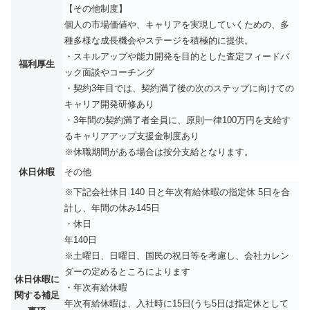
【その他制度】
個人の市場価値や、キャリアを実現していくための、多
種多様な成長機会やステージを積極的に提供。
・スキルアップや能力開発を目的とした査定フィードバ
福利厚生
ック面談やコーチング
・契約3年目では、契約満了後の次のステップに向けての
キャリア開発研修あり
・3年間の契約満了者全員に、原則一律100万円を支給す
るキャリアアップ支援金制度あり
※休職期間がある場合は按分支給となります。
休日休暇
その他
※下記会社休日 140 日と年次有給休暇の指定休 5日を合
計し、年間の休み145日
・休日
年140日
※土曜日、日曜日、国民の祝日等を考慮し、会社カレン
ダーの定めるところによります
休日休暇に
・年次有給休暇
関する補足
年次有給休暇は、入社時に15日(うち5日は指定休として