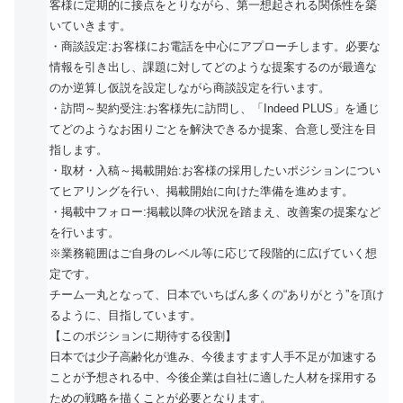
客様に定期的に接点をとりながら、第一想起される関係性を築
いていきます。
・商談設定:お客様にお電話を中心にアプローチします。必要な
情報を引き出し、課題に対してどのような提案するのが最適な
のか逆算し仮説を設定しながら商談設定を行います。
・訪問～契約受注:お客様先に訪問し、「Indeed PLUS」を通じ
てどのようなお困りごとを解決できるか提案、合意し受注を目
指します。
・取材・入稿～掲載開始:お客様の採用したいポジションについ
てヒアリングを行い、掲載開始に向けた準備を進めます。
・掲載中フォロー:掲載以降の状況を踏まえ、改善案の提案など
を行います。
※業務範囲はご自身のレベル等に応じて段階的に広げていく想
定です。
チーム一丸となって、日本でいちばん多くの“ありがとう”を頂け
るように、目指しています。
【このポジションに期待する役割】
日本では少子高齢化が進み、今後ますます人手不足が加速する
ことが予想される中、今後企業は自社に適した人材を採用する
ための戦略を描くことが必要となります。