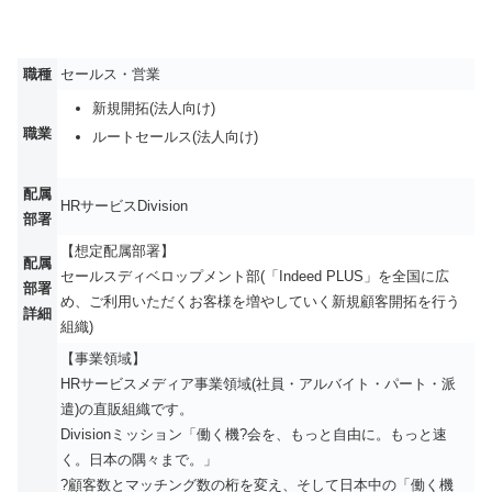
職種
セールス・営業
新規開拓(法人向け)
職業
ルートセールス(法人向け)
配属
HRサービスDivision
部署
【想定配属部署】
配属
セールスディベロップメント部(「Indeed PLUS」を全国に広
部署
め、ご利用いただくお客様を増やしていく新規顧客開拓を行う
詳細
組織)
【事業領域】
HRサービスメディア事業領域(社員・アルバイト・パート・派
遣)の直販組織です。
Divisionミッション「働く機?会を、もっと自由に。もっと速
く。日本の隅々まで。」
?顧客数とマッチング数の桁を変え、そして日本中の「働く機