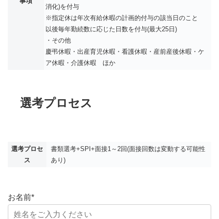
事項
消化)を付与
※指定休は年次有給休暇の計画的付与の該当日のこと
以後毎年勤続数に応じた日数を付与(最大25日)
・その他
慶弔休暇・出産育児休暇・看護休暇・産前産後休暇・ケ
ア休暇・介護休暇 ほか
選考プロセス
選考プロセ
書類選考+SPI+面接1～2回(面接回数は変動する可能性
ス
あり)
お名前
*