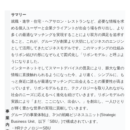
サマリー
就職・進学・住宅・ヘアサロン・レストランなど、必要な情報を求
める個人ユーザーと企業クライアントが出会う場を作り出し、より
多くの最適なマッチングを実現することにより双方の満足を追求す
ること。これが、グループが創業より大切にしビジネスのエンジン
として活用してきたビジネスモデルです。このマッチングの仕組み
をリボン結びの形になぞらえて図式化し「リボンモデル」と呼ぶよ
うになりました。
インターネットそしてスマートデバイスの普及により、膨大な量の
情報に直接触れられるようになった今、より速く、シンプルに、も
っと身近に誰もが最適なマッチングに出会えることの重要性が高ま
っています。リボンモデルもまた、テクノロジーを取り入れながら
社会のニーズに応えるべく進化を続けていきます。リボンモデルの
実践により「まだ、ここにない、出会い。」を創出し、一人ひとり
が輝く豊かな世界の実現に貢献していきます。
事
グループの事業体制は、3つの戦略ビジネスユニット(Strategic
業
Business Unit、以下「SBU」)で構成されています。
内
・HRテクノロジーSBU