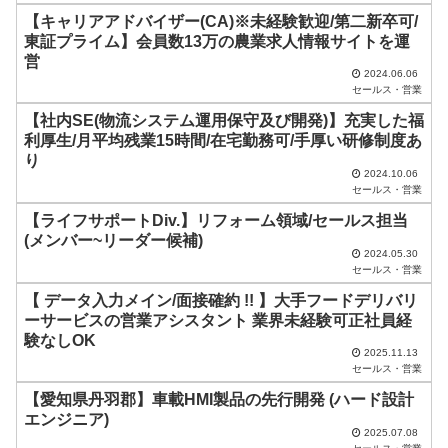
空
【キャリアアドバイザー(CA)※未経験歓迎/第二新卒可/
東証プライム】会員数13万の農業求人情報サイトを運
の
営
ま
2024.06.06
セールス・営業
ま
【社内SE(物流システム運用保守及び開発)】充実した福
に
利厚生/月平均残業15時間/在宅勤務可/手厚い研修制度あ
し
り
2024.10.06
て
セールス・営業
く
【ライフサポートDiv.】リフォーム領域/セールス担当
だ
(メンバー~リーダー候補)
2024.05.30
さ
セールス・営業
い
【 データ入力メイン/面接確約 !! 】大手フードデリバリ
ーサービスの営業アシスタント 業界未経験可正社員経
。
験なしOK
2025.11.13
セールス・営業
【愛知県丹羽郡】車載HMI製品の先行開発 (ハード設計
エンジニア)
2025.07.08