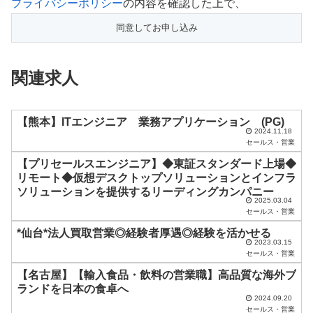
こ
プライバシーポリシー
の内容を確認した上で、
の
フ
ィ
関連求人
ー
ル
ド
【熊本】ITエンジニア 業務アプリケーション (PG)
2024.11.18
は
セールス・営業
空
【プリセールスエンジニア】◆東証スタンダード上場◆
リモート◆仮想デスクトップソリューションとインフラ
の
ソリューションを提供するリーディングカンパニー
ま
2025.03.04
セールス・営業
ま
*仙台*法人買取営業◎経験者厚遇◎経験を活かせる
に
2023.03.15
セールス・営業
し
【名古屋】【輸入食品・飲料の営業職】高品質な海外ブ
て
ランドを日本の食卓へ
く
2024.09.20
セールス・営業