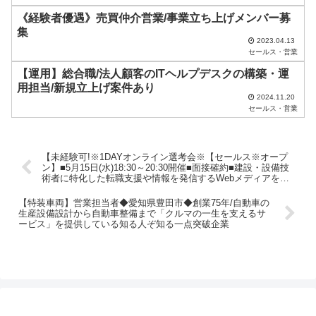
だ
《経験者優遇》売買仲介営業/事業立ち上げメンバー募
さ
集
い
2023.04.13
セールス・営業
。
【運用】総合職/法人顧客のITヘルプデスクの構築・運
用担当/新規立上げ案件あり
2024.11.20
セールス・営業
【未経験可!※1DAYオンライン選考会※【セールス※オープ
ン】■5月15日(水)18:30～20:30開催■面接確約■建設・設備技
術者に特化した転職支援や情報を発信するWebメディアを展
開するベンチャー企業
【特装車両】営業担当者◆愛知県豊田市◆創業75年/自動車の
生産設備設計から自動車整備まで「クルマの一生を支えるサ
ービス」を提供している知る人ぞ知る一点突破企業