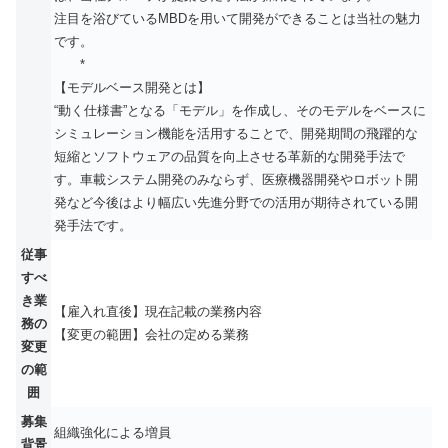
注目を浴びているMBDを用いて開発ができることは当社の魅力
です。
*
【モデルベース開発とは】
“動く仕様書”となる「モデル」を作成し、そのモデルをベースに
シミュレーション機能を活用することで、開発期間の飛躍的な
短縮とソフトウェアの品質を向上させる革新的な開発手法で
す。車載システム開発のみならず、医療機器開発やロボット開
発など今後はより幅広い先進分野での活用が期待されている開
発手法です。
従事
すべ
き業
【雇入れ直後】現在記載の業務内容
務の
【変更の範囲】会社の定める業務
変更
の範
囲
募集
組織強化による増員
背景