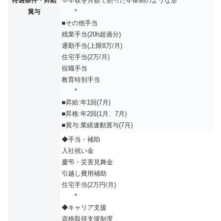
待遇条件・昇給
※年収を月額で割った年俸制のような形
賞与
*
■その他手当
残業手当(20h超過分)
通勤手当(上限8万/月)
住宅手当(2万/月)
役職手当
教育特別手当
*
■昇給:年1回(7月)
■昇格:年2回(1月、7月)
■賞与:業績連動賞与(7月)
◆手当・補助
入社祝い金
慶弔・災害見舞金
引越し費用補助
住宅手当(2万円/月)
*
◆キャリア支援
資格取得支援制度