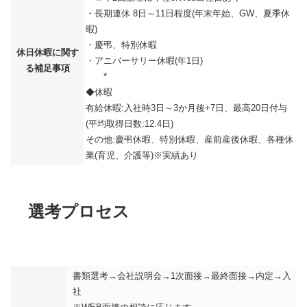
・長期連休 8日～11日程度(年末年始、GW、夏季休
暇)
・慶弔、特別休暇
休日休暇に関す
・アニバーサリー休暇(年1日)
る補足事項
*
◆休暇
有給休暇:入社時3日～3か月後+7日、最高20日付与
(平均取得日数:12.4日)
その他:慶弔休暇、特別休暇、産前産後休暇、各種休
業(育児、介護等)※実績あり
選考プロセス
書類選考→会社説明会→1次面接→最終面接→内定→入
社