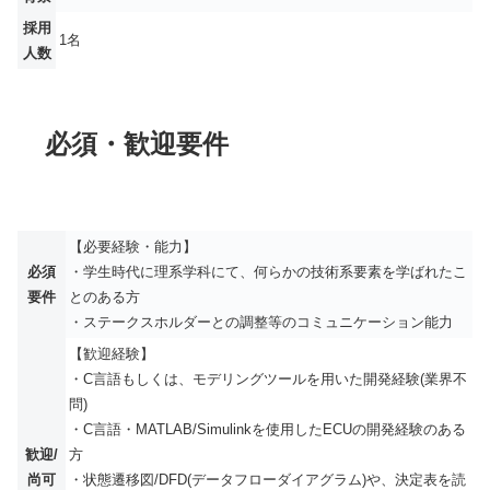
採用
1名
人数
必須・歓迎要件
【必要経験・能力】
必須
・学生時代に理系学科にて、何らかの技術系要素を学ばれたこ
要件
とのある方
・ステークスホルダーとの調整等のコミュニケーション能力
【歓迎経験】
・C言語もしくは、モデリングツールを用いた開発経験(業界不
問)
・C言語・MATLAB/Simulinkを使用したECUの開発経験のある
歓迎/
方
尚可
・状態遷移図/DFD(データフローダイアグラム)や、決定表を読