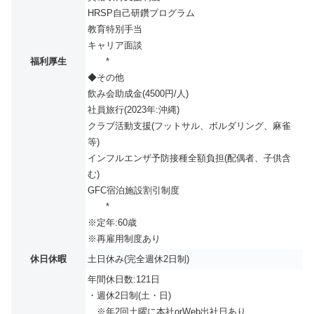
HRSP自己研鑽プログラム
教育特別手当
キャリア面談
福利厚生
*
◆その他
飲み会助成金(4500円/人)
社員旅行(2023年:沖縄)
クラブ活動支援(フットサル、ボルダリング、麻雀
等)
インフルエンザ予防接種全額負担(配偶者、子供含
む)
GFC宿泊施設割引制度
*
※定年:60歳
※再雇用制度あり
休日休暇
土日休み(完全週休2日制)
年間休日数:121日
・週休2日制(土・日)
※年2回土曜に本社orWeb出社日あり