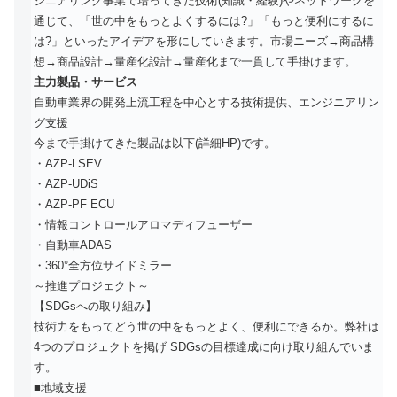
ジニアリング事業で培ってきた技術(知識・経験)やネットワークを
通じて、「世の中をもっとよくするには?」「もっと便利にするに
は?」といったアイデアを形にしていきます。市場ニーズ→商品構
想→商品設計→量産化設計→量産化まで一貫して手掛けます。
主力製品・サービス
自動車業界の開発上流工程を中心とする技術提供、エンジニアリン
グ支援
今まで手掛けてきた製品は以下(詳細HP)です。
・AZP-LSEV
・AZP-UDiS
・AZP-PF ECU
・情報コントロールアロマディフューザー
・自動車ADAS
・360°全方位サイドミラー
～推進プロジェクト～
【SDGsへの取り組み】
技術力をもってどう世の中をもっとよく、便利にできるか。弊社は
4つのプロジェクトを掲げ SDGsの目標達成に向け取り組んでいま
す。
■地域支援