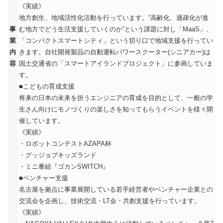
《実績》
地方創生、地域活性化活動を行っています。“高齢化、過疎化が進
事
む地方でどう生活支援していくのか”という課題に対し「MaaS」、
業
「コンパクトスマートシティ」という切り口で地域支援を行ってい
内
きます。自社開発製品の自動運転パワースクーター(シニアカー)は
容
国土交通省の「スマートアイランドプロジェクト」に参画していま
す。
■こどもの育成支援
将来の日本の未来を担うエンジニアの育成を目的として、一般の学
生さん向けにモノづくりの楽しさを知ってもらうイベントを様々開
催しています。
《実績》
・ロボットコンテストAZAPA杯
・グッジョブキッズランド
・ミニ番組『ゴカンSWITCH』
■ベンチャー支援
名古屋を拠点に事業展開している若手経営者やベンチャー企業との
交流会を企画し、技術交流・LT会・共創支援を行っています。
《実績》