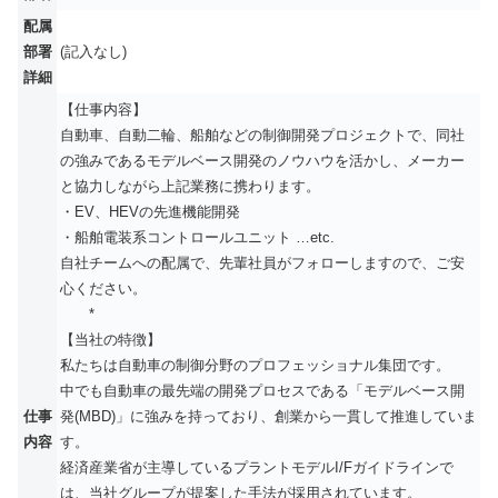
配属
部署
(記入なし)
詳細
【仕事内容】
自動車、自動二輪、船舶などの制御開発プロジェクトで、同社
の強みであるモデルベース開発のノウハウを活かし、メーカー
と協力しながら上記業務に携わります。
・EV、HEVの先進機能開発
・船舶電装系コントロールユニット …etc.
自社チームへの配属で、先輩社員がフォローしますので、ご安
心ください。
*
【当社の特徴】
私たちは自動車の制御分野のプロフェッショナル集団です。
中でも自動車の最先端の開発プロセスである「モデルベース開
仕事
発(MBD)」に強みを持っており、創業から一貫して推進していま
内容
す。
経済産業省が主導しているプラントモデルI/Fガイドラインで
は、当社グループが提案した手法が採用されています。