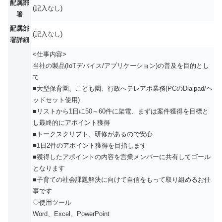
配属部
(記入なし)
署
配属部
(記入なし)
署詳細
<仕事内容>
当社の製品(IoTデバイス/アプリケーション)の普及を目的とし
て
■大型保育園、こども園、行政へテレアポ業務(PCのDialpad/ヘ
ッドセット使用)
■リストから1日に50～60件に架電、まずは案件獲得を目標と
し最終的にアポイント獲得
■トークスクリプト、研修があるので安心
■1日2件のアポイント獲得を目指します
■獲得したアポイントの内容を営業メンバーに共有してゴール
となります
■子育ての社会課題解決に向けて自信をもって取り組めるお仕
事です
◇使用ツール
Word、Excel、PowerPoint