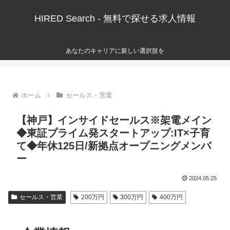
HIRED Search - 無料で探せる求人情報
あなたのキャリアに新しい選択肢を
ホーム
セールス・営業
【神戸】インサイドセールス※架電メイン
◆東証プライム発スタートアップ:IT×子育
て◆年休125日/新拠点オープニングメンバ
ー
2024.05.25
セールス・営業
200万円
300万円
400万円