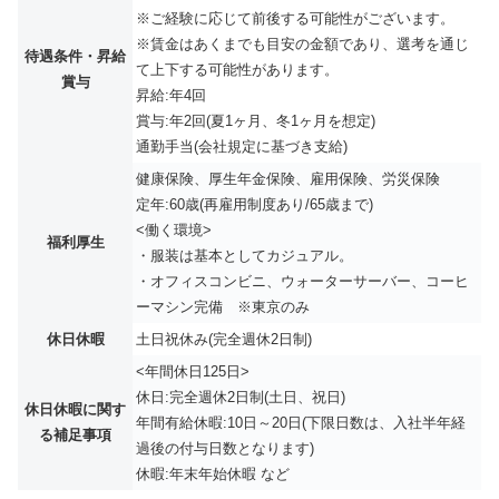
※ご経験に応じて前後する可能性がございます。
※賃金はあくまでも目安の金額であり、選考を通じ
待遇条件・昇給
て上下する可能性があります。
賞与
昇給:年4回
賞与:年2回(夏1ヶ月、冬1ヶ月を想定)
通勤手当(会社規定に基づき支給)
健康保険、厚生年金保険、雇用保険、労災保険
定年:60歳(再雇用制度あり/65歳まで)
<働く環境>
福利厚生
・服装は基本としてカジュアル。
・オフィスコンビニ、ウォーターサーバー、コーヒ
ーマシン完備 ※東京のみ
休日休暇
土日祝休み(完全週休2日制)
<年間休日125日>
休日:完全週休2日制(土日、祝日)
休日休暇に関す
年間有給休暇:10日～20日(下限日数は、入社半年経
る補足事項
過後の付与日数となります)
休暇:年末年始休暇 など