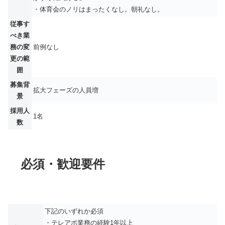
・体育会のノリはまったくなし。朝礼なし。
従事す
べき業
務の変
前例なし
更の範
囲
募集背
拡大フェーズの人員増
景
採用人
1名
数
必須・歓迎要件
下記のいずれか必須
・テレアポ業務の経験1年以上