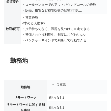
必須要件
・コールセンターでのアウトバウンドコールの経験
・販売、接客など顧客折衝の経験2年以上
・営業経験
<求める人物像>
歓迎/尚可
・指示待ちでなく、課題を見つけて自走できる
・整備された福利厚生、制度にこだわりない
・ベンチャーマインドで判断して行動できる
勤務地
兵庫県
勤務地
リモートワーク
(記入なし)
リモートワークに関する補
(記入なし)
足事項