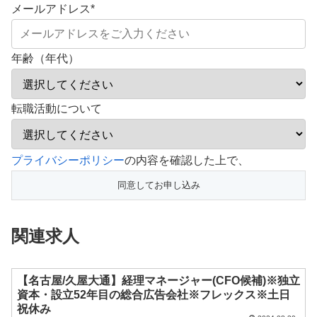
メールアドレス
*
年齢（年代）
転職活動について
こ
プライバシーポリシー
の内容を確認した上で、
の
フ
ィ
関連求人
ー
ル
ド
【名古屋/久屋大通】経理マネージャー(CFO候補)※独立
資本・設立52年目の総合広告会社※フレックス※土日
は
祝休み