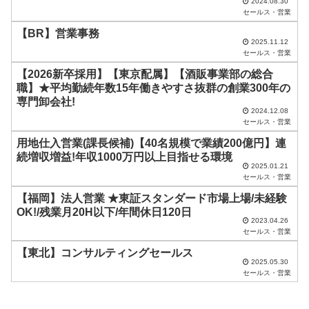
空
2024.08.30
セールス・営業
の
【BR】営業事務
ま
2025.11.12
セールス・営業
ま
【2026新卒採用】【東京配属】【酒販事業部の総合
に
職】★平均勤続年数15年働きやすさ抜群の創業300年の
し
専門卸会社!
2024.12.08
て
セールス・営業
く
用地仕入営業(課長候補)【40名規模で業績200億円】連
だ
続増収増益!年収1000万円以上目指せる環境
2025.01.21
さ
セールス・営業
い
【福岡】法人営業 ★東証スタンダード市場上場/未経験
OK!/残業月20H以下/年間休日120日
。
2023.04.26
セールス・営業
【東北】コンサルティングセールス
2025.05.30
セールス・営業