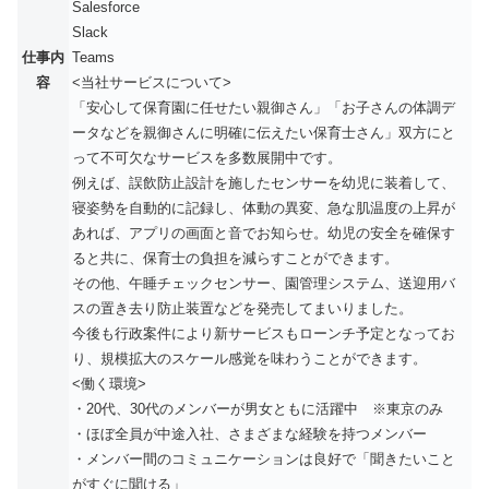
Salesforce
Slack
仕事内
Teams
容
<当社サービスについて>
「安心して保育園に任せたい親御さん」「お子さんの体調デ
ータなどを親御さんに明確に伝えたい保育士さん」双方にと
って不可欠なサービスを多数展開中です。
例えば、誤飲防止設計を施したセンサーを幼児に装着して、
寝姿勢を自動的に記録し、体動の異変、急な肌温度の上昇が
あれば、アプリの画面と音でお知らせ。幼児の安全を確保す
ると共に、保育士の負担を減らすことができます。
その他、午睡チェックセンサー、園管理システム、送迎用バ
スの置き去り防止装置などを発売してまいりました。
今後も行政案件により新サービスもローンチ予定となってお
り、規模拡大のスケール感覚を味わうことができます。
<働く環境>
・20代、30代のメンバーが男女ともに活躍中 ※東京のみ
・ほぼ全員が中途入社、さまざまな経験を持つメンバー
・メンバー間のコミュニケーションは良好で「聞きたいこと
がすぐに聞ける」